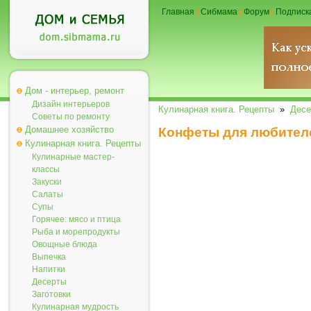
Главная
|
Сибмама
|
Форум
|
Подписк
Дом - интерьер, ремонт
Дизайн интерьеров
Кулинарная книга. Рецепты
»
Десе
Советы по ремонту
Домашнее хозяйство
Конфеты для любител
Кулинарная книга. Рецепты
Кулинарные мастер-
классы
Закуски
Салаты
Супы
Горячее: мясо и птица
Рыба и морепродукты
Овощные блюда
Выпечка
Напитки
Десерты
Заготовки
Кулинарная мудрость