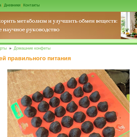
а
|
Дневники
|
Контакты
рты
»
Домашние конфеты
ей правильного питания