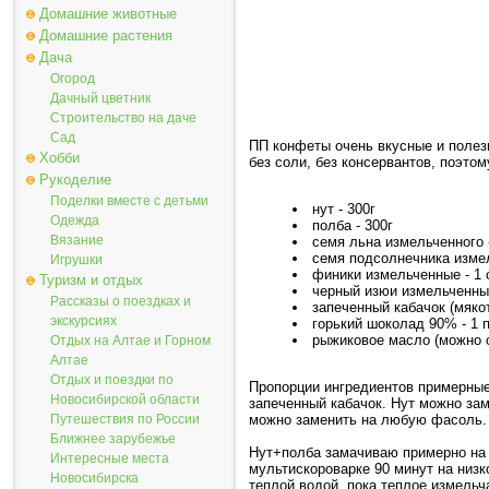
Домашние животные
Домашние растения
Дача
Огород
Дачный цветник
Строительство на даче
Сад
ПП конфеты очень вкусные и полезн
Хобби
без соли, без консервантов, поэтом
Рукоделие
Поделки вместе с детьми
нут - 300г
Одежда
полба - 300г
Вязание
семя льна измельченного 
семя подсолнечника измел
Игрушки
финики измельченные - 1 
Туризм и отдых
черный изюи измельченный
Рассказы о поездках и
запеченный кабачок (мякот
экскурсиях
горький шоколад 90% - 1 
рыжиковое масло (можно о
Отдых на Алтае и Горном
Алтае
Отдых и поездки по
Пропорции ингредиентов примерные.
Новосибирской области
запеченный кабачок. Нут можно заме
Путешествия по России
можно заменить на любую фасоль.
Ближнее зарубежье
Нут+полба замачиваю примерно на 
Интересные места
мультискороварке 90 минут на низк
Новосибирска
теплой водой, пока теплое измель