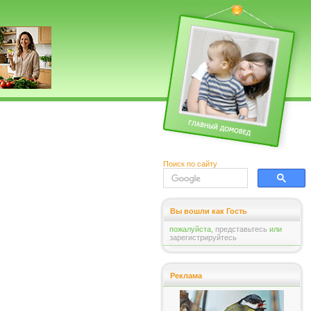
Поиск по сайту
Вы вошли как Гость
пожалуйста,
представьтесь
или
зарегистрируйтесь
Реклама