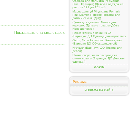
Одежда для мальчика (германия,
Сша, Франция) (Детская одежда на
рост от 122 до 151 см)
Масло для губ Physicians Formula
Pink Diamond -новое (Товары для
дома и семьи. (ДО))
Сумки для девочки. Мешок для
игрушек. (Детские товары (ДО) в
Новосибирске)
Показывать сначала старые
Новые женские вещи из Сп
(Барнаул. ДО Одежда для взрослых)
Geox, Лель Антилопа, Капика,экко
(Барнаул ДО Обувь для детей)
Игрушки (Барнаул. ДО Товары для
детей)
Школа,спорт, лето распродажа,
много нового (Барнаул. ДО Детская
одежда )
ФОРУМ
Реклама
РЕКЛАМА НА САЙТЕ