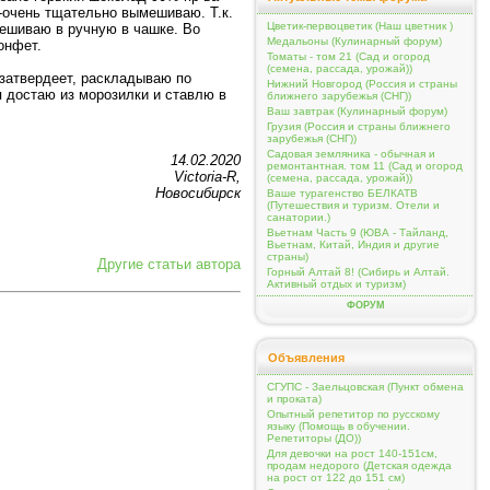
-очень тщательно вымешиваю. Т.к.
Цветик-первоцветик (Наш цветник )
мешиваю в ручную в чашке. Во
Медальоны (Кулинарный форум)
онфет.
Томаты - том 21 (Сад и огород
(семена, рассада, урожай))
затвердеет, раскладываю по
Нижний Новгород (Россия и страны
я достаю из морозилки и ставлю в
ближнего зарубежья (СНГ))
Ваш завтрак (Кулинарный форум)
Грузия (Россия и страны ближнего
зарубежья (СНГ))
Садовая земляника - обычная и
14.02.2020
ремонтантная. том 11 (Сад и огород
Victoria-R,
(семена, рассада, урожай))
Новосибирск
Ваше турагенство БЕЛКАТВ
(Путешествия и туризм. Отели и
санатории.)
Вьетнам Часть 9 (ЮВА - Тайланд,
Вьетнам, Китай, Индия и другие
страны)
Другие статьи автора
Горный Алтай 8! (Сибирь и Алтай.
Активный отдых и туризм)
ФОРУМ
Объявления
СГУПС - Заельцовская (Пункт обмена
и проката)
Опытный репетитор по русскому
языку (Помощь в обучении.
Репетиторы (ДО))
Для девочки на рост 140-151см,
продам недорого (Детская одежда
на рост от 122 до 151 см)