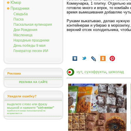
Юмор
Коммунарка, 1 плитку. Отдельно и
готовлю много и впрок, то комбайн
Праздники
время вымешивания добавляю чуть 
Свадьба
Пасха
Руками выкатываю, делаю нужную ф
Пасхальная кулинария
контейнерам и убираю в морозилку,
верхний отсек холодильника, чтоб
Дни Рождения
Масленица
Народные праздники
День победы 9 мая
Генератор песен ИИ
нут
,
сухофрукты
,
шоколад
Реклама
РЕКЛАМА НА САЙТЕ
Увидели ошибку?
выделите слово или фразу
мышкой и нажмите
"ctrl+enter"
ошибки в отзывах пользователей не
исправляются