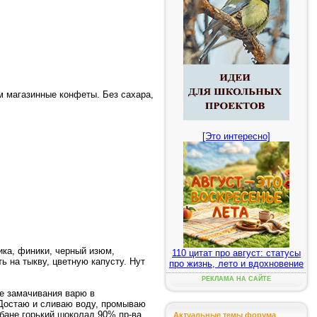
им магазинные конфеты. Без сахара,
[Это интересно]
ика, финики, черный изюм,
110 цитат про август: статусы
ь на тыкву, цветную капусту. Нут
про жизнь, лето и вдохновение
РЕКЛАМА НА САЙТЕ
е замачивания варю в
. Достаю и сливаю воду, промываю
бане горький шоколад 90% пр-ва
Актуальные темы форума