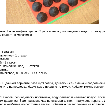
ые. Такие конфеты делаю 2 раза в месяц, последние 2 года, т.к. не ед
у хранить в морозилке.
- 1 стакан
ьченное - 1 стакан
стакан
 - 1 стакан
ь измельченная) - 1 стакан
плитка
ливковое, льняное) - 1 ст. ложки
 В данном варианте база нут+полба, добавки - семя льна и подсолнечн
нить на перловку, будут как с пралине по вкусу. Кабачок можно заменит
18 часов, периодически промываю, воду сливаю и наливаю новую. посл
ом давлении. Еще примерно час не открываю, стоит, набухает, парится
чаю в комбайне до состояния пасты. Добавляю растопленный на водяной 