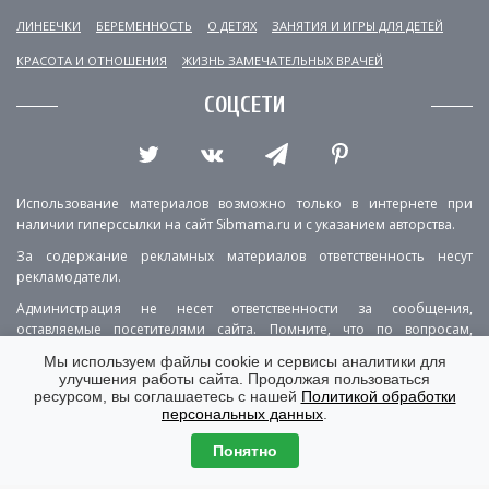
ЛИНЕЕЧКИ
БЕРЕМЕННОСТЬ
О ДЕТЯХ
ЗАНЯТИЯ И ИГРЫ ДЛЯ ДЕТЕЙ
КРАСОТА И ОТНОШЕНИЯ
ЖИЗНЬ ЗАМЕЧАТЕЛЬНЫХ ВРАЧЕЙ
СОЦСЕТИ
Использование материалов возможно только в интернете при
наличии гиперссылки на сайт Sibmama.ru и с указанием авторства.
За содержание рекламных материалов ответственность несут
рекламодатели.
Администрация не несет ответственности за сообщения,
оставляемые посетителями сайта. Помните, что по вопросам,
касающимся здоровья, необходимо консультироваться с врачом.
Мы используем файлы cookie и сервисы аналитики для
улучшения работы сайта. Продолжая пользоваться
РЕКЛАМА
О ПРОЕКТЕ
КОНТАКТЫ
ресурсом, вы соглашаетесь с нашей
Политикой обработки
персональных данных
.
ПОЛИТИКА КОНФИДЕНЦИАЛЬНОСТИ
ВЕРСИЯ ДЛЯ КОМПЬЮТЕРА
Понятно