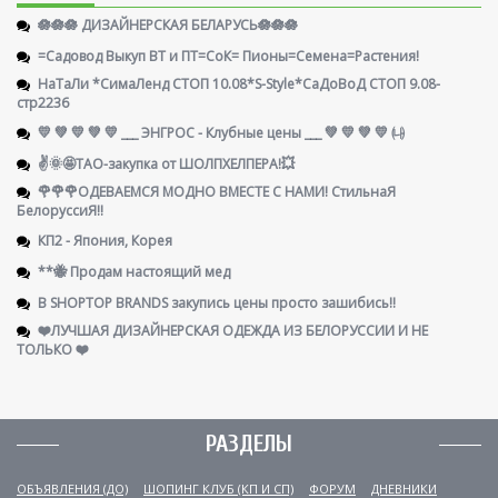
🪷🪷🪷 ДИЗАЙНЕРСКАЯ БЕЛАРУСЬ🪷🪷🪷
=Садовод Выкуп ВТ и ПТ=СоК= Пионы=Семена=Растения!
НаТаЛи *СимаЛенд СТОП 10.08*S-Style*СаДоВоД СТОП 9.08-
стр2236
💛 💚 💛 💚 💛 ___ ЭНГРОС - Клубные цены ___ 💚 💛 💚 💛 ㈏
✌️🌞🤩ТАО-закупка от ШОЛПХЕЛПЕРА!💥
🌹🌹🌹ОДЕВАЕМСЯ МОДНО ВМЕСТЕ С НАМИ! СтильнаЯ
БелоруссиЯ‼
КП2 - Япония, Корея
**🐝 Продам настоящий мед
В SHOPTOP BRANDS закупись цены просто зашибись!!
❤️ЛУЧШАЯ ДИЗАЙНЕРСКАЯ ОДЕЖДА ИЗ БЕЛОРУССИИ И НЕ
ТОЛЬКО ❤️
РАЗДЕЛЫ
ОБЪЯВЛЕНИЯ (ДО)
ШОПИНГ КЛУБ (КП И СП)
ФОРУМ
ДНЕВНИКИ