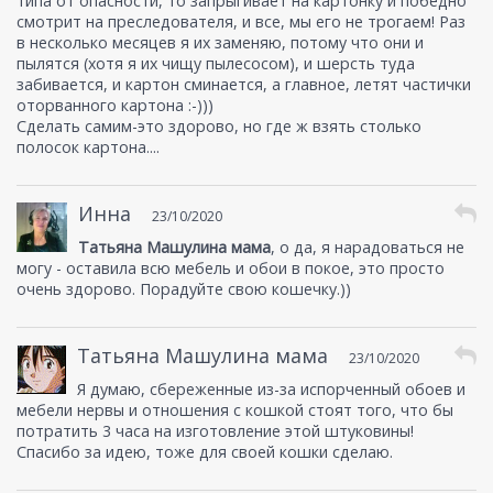
типа от опасности, то запрыгивает на картонку и победно
смотрит на преследователя, и все, мы его не трогаем! Раз
в несколько месяцев я их заменяю, потому что они и
пылятся (хотя я их чищу пылесосом), и шерсть туда
забивается, и картон сминается, а главное, летят частички
оторванного картона :-)))
Сделать самим-это здорово, но где ж взять столько
полосок картона....
Инна
23/10/2020
Татьяна Машулина мама
, о да, я нарадоваться не
могу - оставила всю мебель и обои в покое, это просто
очень здорово. Порадуйте свою кошечку.))
Татьяна Машулина мама
23/10/2020
Я думаю, сбереженные из-за испорченный обоев и
мебели нервы и отношения с кошкой стоят того, что бы
потратить 3 часа на изготовление этой штуковины!
Спасибо за идею, тоже для своей кошки сделаю.