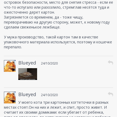
островок безопасности, место для снятия стресса - если ее
что-то испугало или разозлило, стремглав несётся туда и
ожесточенно дерет картон.
Загрязняется со временем, да - тоже чищу,
переворачиваю на другую сторону, может, к новому году
сделаем свеженькое лежбище.
У мужа производство, такой картон там в качестве
упаковочного материала используется, поэтому и кошечке
перепало.
Blueyed
24/10/2020
Blueyed
24/10/2020
У моего кота три картонных когтеточки в разных
местах стоят.Он на них и лежит, и спит, просто живет. И
считает их своими домиками: если убегает от ребенка,