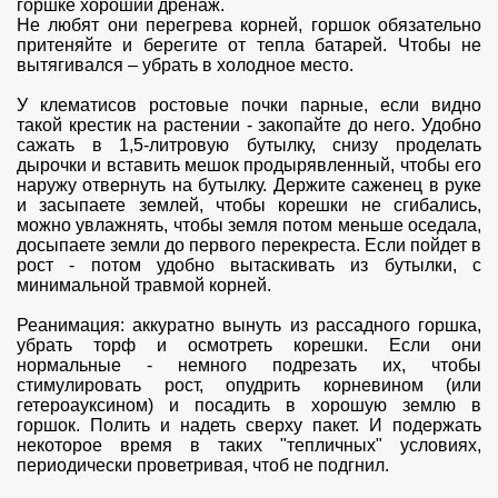
горшке хороший дренаж.
Не любят они перегрева корней, горшок обязательно
притеняйте и берегите от тепла батарей. Чтобы не
вытягивался – убрать в холодное место.
У клематисов ростовые почки парные, если видно
такой крестик на растении - закопайте до него. Удобно
сажать в 1,5-литровую бутылку, снизу проделать
дырочки и вставить мешок продырявленный, чтобы его
наружу отвернуть на бутылку. Держите саженец в руке
и засыпаете землей, чтобы корешки не сгибались,
можно увлажнять, чтобы земля потом меньше оседала,
досыпаете земли до первого перекреста. Если пойдет в
рост - потом удобно вытаскивать из бутылки, с
минимальной травмой корней.
Реанимация: аккуратно вынуть из рассадного горшка,
убрать торф и осмотреть корешки. Если они
нормальные - немного подрезать их, чтобы
стимулировать рост, опудрить корневином (или
гетероауксином) и посадить в хорошую землю в
горшок. Полить и надеть сверху пакет. И подержать
некоторое время в таких "тепличных" условиях,
периодически проветривая, чтоб не подгнил.