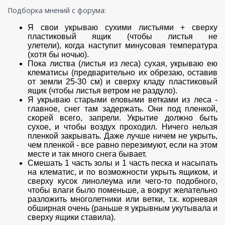
Подборка мнений с форума:
Я свои укрываю сухими листьями + сверху
пластиковый ящик (чтобы листья не
улетели), когда наступит минусовая температура
(хотя бы ночью).
Пока листва (листья из леса) сухая, укрываю ею
клематисы (предварительно их обрезаю, оставив
от земли 25-30 см) и сверху кладу пластиковый
ящик (чтобы листья ветром не раздуло).
Я укрываю старыми еловыми ветками из леса -
главное, снег там задержать. Они под пленкой,
скорей всего, запрели. Укрытие должно быть
сухое, и чтобы воздух проходил. Ничего нельзя
пленкой закрывать. Даже лучше ничем не укрыть,
чем пленкой - все равно перезимуют, если на этом
месте и так много снега бывает.
Смешать 1 часть золы и 1 часть песка и насыпать
на клематис, и по возможности укрыть ящиком, и
сверху кусок линолеума или чего-то подобного,
чтобы влаги было поменьше, а вокруг желательно
разложить многолетники или ветки, т.к. корневая
обширная очень (раньше я укрывным укутывала и
сверху ящики ставила).