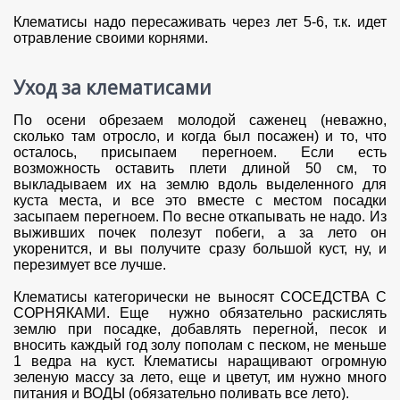
Клематисы надо пересаживать через лет 5-6, т.к. идет
отравление своими корнями.
Уход за клематисами
По осени обрезаем молодой саженец (неважно,
сколько там отросло, и когда был посажен) и то, что
осталось, присыпаем перегноем. Если есть
возможность оставить плети длиной 50 см, то
выкладываем их на землю вдоль выделенного для
куста места, и все это вместе с местом посадки
засыпаем перегноем. По весне откапывать не надо. Из
выживших почек полезут побеги, а за лето он
укоренится, и вы получите сразу большой куст, ну, и
перезимует все лучше.
Клематисы категорически не выносят СОСЕДСТВА С
СОРНЯКАМИ. Еще нужно обязательно раскислять
землю при посадке, добавлять перегной, песок и
вносить каждый год золу пополам с песком, не меньше
1 ведра на куст. Клематисы наращивают огромную
зеленую массу за лето, еще и цветут, им нужно много
питания и ВОДЫ (обязательно поливать все лето).