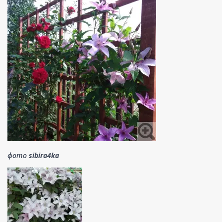
фото
sibira4ka