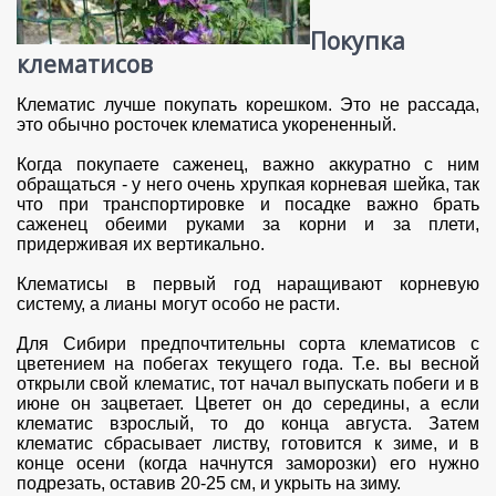
Покупка
клематисов
Клематис лучше покупать корешком. Это не рассада,
это обычно росточек клематиса укорененный.
Когда покупаете саженец, важно аккуратно с ним
обращаться - у него очень хрупкая корневая шейка, так
что при транспортировке и посадке важно брать
саженец обеими руками за корни и за плети,
придерживая их вертикально.
Клематисы в первый год наращивают корневую
систему, а лианы могут особо не расти.
Для Сибири предпочтительны сорта клематисов с
цветением на побегах текущего года. Т.е. вы весной
открыли свой клематис, тот начал выпускать побеги и в
июне он зацветает. Цветет он до середины, а если
клематис взрослый, то до конца августа. Затем
клематис сбрасывает листву, готовится к зиме, и в
конце осени (когда начнутся заморозки) его нужно
подрезать, оставив 20-25 см, и укрыть на зиму.