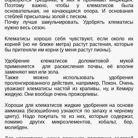
Поэтому важно, чтобы у клематисов была
основательная, не качающаяся опора. И основания
стеблей присыпаны золой с песком.
Почву лучше замульчировать. Удобрять клематисы
нужно весь сезон.
Клематисы хорошо себя чувствуют, если около их
корней (но не ближе метра) растут растения, которые
бы притеняли им корни (у меня растут пионы).
Удобрение клематисов доломитовой мукой
применяется для раскисления почвы, её вполне
заменяют мел или зола.
Также можно использовать удобрения
пролонгированного действия, например, Покон. Очень
уважают клематисы настой из крапивы, ну, и Кемиру
жидкую. Они вообще очень прожорливы.
Хороши для клематисов жидкие удобрения на основе
аммиака (безошибочно узнаются по запаху и черному
цвету). Надо покупать те из них, которые содержат,
помимо других микроэлементов, кобальт, бор,
молибден.