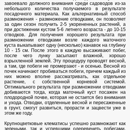
завоевало должного внимания среди садоводов из-за
небольшого количества получаемого в результате
посадочного материала. Как альтернативный способ
размножения - размножение отводками, он позволяет
за один сезон получить 2-5 укорененных растений, а
при достижении кустом 5-6 летнего возраста - до 10-15
отводков. Для получения хорошего результата при
размножении отводками возле каждого маточного
куста выкапывают одну (несколько) канавок на глубину
10 - 15 см. После этого в каждую высаживают побег,
после чего лунку засыпают влажной, хорошо
взрыхленной землей. Эту процедуру проводят весной,
а там, где побеги не промерзают - и осенью. Весной из
почек начинают пробиваться побеги, причем каждый из
них можно вполне рассматривать, как отдельное
растение, с собственной корневой системой.
Оптимального результата при размножении отводками
добиваются тогда, когда маточный куст посажен на
плодородной почве, которая не остается без внимания
и ухода. Отводки, отделенные весной и пересаженные
в грунт, смогут развиться, прорасти и зацвести уже в
этом же году.
Крупноцветковые клематисы успешно размножают как
зелеными, так и успевшими одеревенеть побегами,