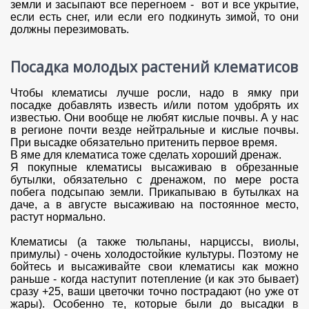
земли и засыпают все перегноем - вот и все укрытие,
если есть снег, или если его подкинуть зимой, то они
должны перезимовать.
Посадка молодых растений клематисов
Чтобы клематисы лучше росли, надо в ямку при
посадке добавлять известь и/или потом удобрять их
известью. Они вообще не любят кислые почвы. А у нас
в регионе почти везде нейтральные и кислые почвы.
При высадке обязательно притенить первое время.
В яме для клематиса тоже сделать хороший дренаж.
Я покупные клематисы высаживаю в обрезанные
бутылки, обязательно с дренажом, по мере роста
побега подсыпаю земли. Прикапываю в бутылках на
даче, а в августе высаживаю на постоянное место,
растут нормально.
Клематисы (а также тюльпаны, нарциссы, виолы,
примулы) - очень холодостойкие культуры. Поэтому не
бойтесь и высаживайте свои клематисы как можно
раньше - когда наступит потепление (и как это бывает)
сразу +25, ваши цветочки точно пострадают (но уже от
жары). Особенно те, которые были до высадки в