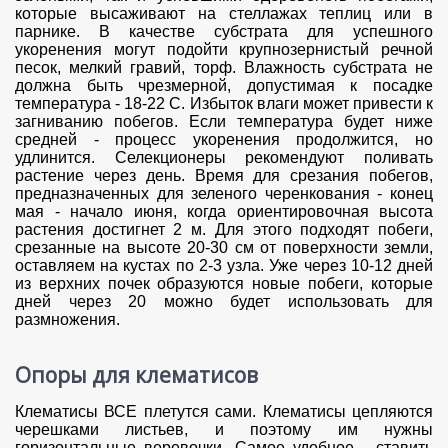
которые высаживают на стеллажах теплиц или в
парнике. В качестве субстрата для успешного
укоренения могут подойти крупнозернистый речной
песок, мелкий гравий, торф. Влажность субстрата не
должна быть чрезмерной, допустимая к посадке
температура - 18-22 С. Избыток влаги может привести к
загниванию побегов. Если температура будет ниже
средней - процесс укоренения продолжится, но
удлинится. Селекционеры рекомендуют поливать
растение через день. Время для срезания побегов,
предназначенных для зеленого черенкования - конец
мая - начало июня, когда ориентировочная высота
растения достигнет 2 м. Для этого подходят побеги,
срезанные на высоте 20-30 см от поверхности земли,
оставляем на кустах по 2-3 узла. Уже через 10-12 дней
из верхних почек образуются новые побеги, которые
дней через 20 можно будет использовать для
размножения.
Опоры для клематисов
Клематисы ВСЕ плетутся сами. Клематисы цепляются
черешками листьев, и поэтому им нужны
горизонтальные веревочки. Самое удобное - ставить