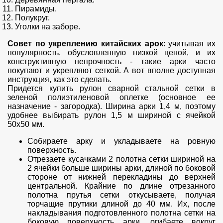
Пирамиды.
Полукруг.
Уголки на заборе.
Совет по укреплению китайских арок
: учитывая их
популярность, обусловленную низкой ценой, и их
конструктивную непрочность - такие арки часто
покупают и укрепляют сеткой. А вот вполне доступная
инструкция, как это сделать.
Придется купить рулон сварной стальной сетки в
зеленой полиэтиленовой оплетке (основное ее
назначение - загородка). Ширина арки 1,4 м, поэтому
удобнее выбирать рулон 1,5 м шириной с ячейкой
50х50 мм.
Собираете арку и укладываете на ровную
поверхность.
Отрезаете кусачками 2 полотна сетки шириной на
2 ячейки больше ширины арки, длиной по боковой
стороне от нижней перекладины до верхней
центральной. Крайние по длине отрезанного
полотна прутья сетки откусываете, получая
торчащие прутики длиной до 40 мм. Их, после
накладывания подготовленного полотна сетки на
боковую поверхность арки, огибаете вокруг