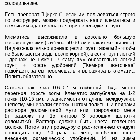
холодильнике.
Есть препарат "Циркон", если им пользоваться строго
по инструкции, можно поддержать ваши клематисы и
помочь им адаптироваться при пересадке в грунт.
Клематисы высаживала в довольно большую
посадочную яму (глубина 50-60 см и такая же ширина).
На дно желательно дренаж (если грунт тяжелый - чтобы
не было застоя воды возле корней), а если грунт легкий
- дренаж не нужен. В саму яму обязательно легкий
грунт + горсть удобрений ("Кемира цветочная"
подойдет), затем перемешать и высаживать клематис.
Полить обязательно.
Сажала так: яма 0,6-0,7 м глубиной. Туда много
перегноя, горсть золы. Клематис заглубляла на 1-2
почки (10-15 см), в зависимости от длины междоузлия.
Щепотку минералки сверху. Потом полить 1-2 ведрами
раствора доломитовой муки или природного мела
(я развожу на 15 литров 3 хороших щепотки
доломитки). Раствор должен быть цвета топленого
молока. Потом эту процедуру с раскислением следует
проводить еще 2-3 раза за лето, особенно после
внесения органических удобрений. И из зимы