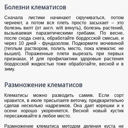
Болезни клематисов
Сначала листики начинают скручиваться, потом
чернеют, а потом вся плеть просто засыхает – это
болезнь вилт (от англ. wilt вянуть), болезнь растений,
вызываемая паразитическими грибами. По весне,
после схода снега, обработайте бордосской смесью, и
через 10 дней - фундазолом. Подкормите мочевиной
(теплым раствором, полить место, пока клематис не
вышел). Пораженные плети вырезать при первых
признаках. И для профилактики здоровые растения
бордосской жидкостью тоже обработайте, весной и в
зиму.
Размножение клематисов
Клематисы можно разводить самим. Если сорт
нравится, в июле присыпаете веточку, предварительно
сделав несколько надрезиков. Она дает корешки и к
осени хорошо укореняется. Весной новый кустик
пересаживайте в любое место.
Размножение клематиса методом деления куста не