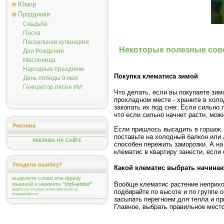
Юмор
Праздники
Свадьба
Пасха
Пасхальная кулинария
Некоторые полезные сов
Дни Рождения
Масленица
Народные праздники
Покупка клематиса зимой
День победы 9 мая
Генератор песен ИИ
Что делать, если вы покупаете зим
прохладном месте - храните в холо
закопать их под снег. Если сильно
что если сильно начнет расти, мож
Реклама
Если пришлось высадить в горшок. 
поставьте на холодный балкон или 
РЕКЛАМА НА САЙТЕ
способен пережить заморозки. А на
клематис в квартиру занести, если
Увидели ошибку?
Какой клематис выбрать начин
выделите слово или фразу
Вообще клематис растение неприхот
мышкой и нажмите
"ctrl+enter"
ошибки в отзывах пользователей не
подбирайте по высоте и по группе 
исправляются
засыпать перегноем для тепла и п
Главное, выбрать правильное место