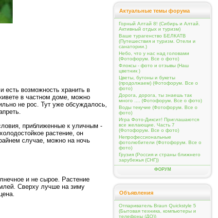
Актуальные темы форума
Горный Алтай 8! (Сибирь и Алтай.
Активный отдых и туризм)
Ваше турагенство БЕЛКАТВ
(Путешествия и туризм. Отели и
санатории.)
Небо, что у нас над головами
(Фотофорум. Все о фото)
Флоксы - фото и отзывы (Наш
цветник )
Цветы, бутоны и букеты
(продолжаем) (Фотофорум. Все о
фото)
и есть возможность хранить в
Дорога, дорога, ты знаешь так
живете в частном доме, можно
много .... (Фотофорум. Все о фото)
ильно не рос. Тут уже обсуждалось,
Воды текучие (Фотофорум. Все о
апреть.
фото)
Игра Фото-Диксит! Приглашаются
словия, приближенные к уличным -
все желающие. Часть 7
(Фотофорум. Все о фото)
холодостойкое растение, он
Непрофессиональные
крайнем случае, можно на ночь
фотолюбители (Фотофорум. Все о
фото)
Грузия (Россия и страны ближнего
зарубежья (СНГ))
ФОРУМ
лнечное и не сырое. Растение
емлей. Сверху лучше на зиму
Объявления
 цена.
Отпариватель Braun Quickstyle 5
(Бытовая техника, компьютеры и
телефоны (ДО))