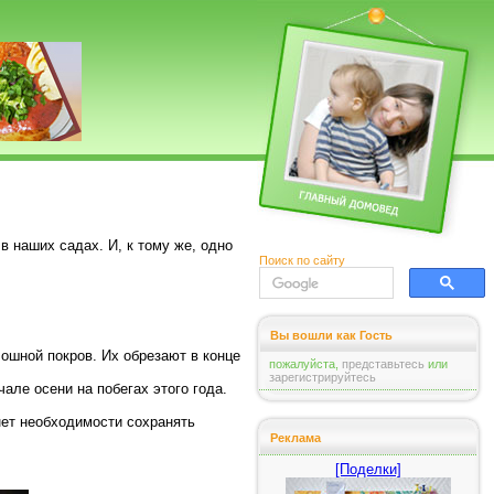
 наших садах. И, к тому же, одно
Поиск по сайту
Вы вошли как Гость
ошной покров. Их обрезают в конце
пожалуйста,
представьтесь
или
зарегистрируйтесь
чале осени на побегах этого года.
 нет необходимости сохранять
Реклама
[Поделки]