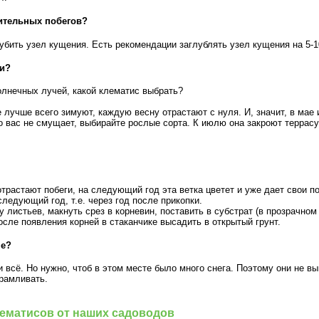
ительных побегов?
убить узел кущения. Есть рекомендации заглублять узел кущения на 5-1
ни?
олнечных лучей, какой клематис выбрать?
 лучше всего зимуют, каждую весну отрастают с нуля. И, значит, в мае 
то вас не смущает, выбирайте рослые сорта. К июлю она закроют террасу
отрастают побеги, на следующий год эта ветка цветет и уже дает свои по
следующий год, т.е. через год после прикопки.
у листьев, макнуть срез в корневин, поставить в субстрат (в прозрачном
сле появления корней в стаканчике высадить в открытый грунт.
ме?
и всё. Но нужно, чтоб в этом месте было много снега. Поэтому они не в
крамливать.
ематисов от наших садоводов