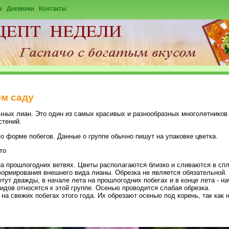
а
|
Дневники
|
Контакты
м саду
ых лиан. Это один из самых красивых и разнообразных многолетников в
стений.
о форме побегов. Данные о группе обычно пишут на упаковке цветка.
то
а прошлогодних ветвях. Цветы располагаются близко и сливаются в спл
формирования внешнего вида лианы. Обрезка не является обязательной.
етут дважды, в начале лета на прошлогодних побегах и в конце лета - на
дов относятся к этой группе. Осенью проводится слабая обрезка.
 на свежих побегах этого года. Их обрезают осенью под корень, так как