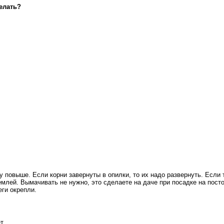
елать?
ру повыше.
Если корни завернуты в опилки, то их надо развернуть. Если
емлей. Вымачивать не нужно, это сделаете на даче при посадке на посто
еги окрепли.
т.