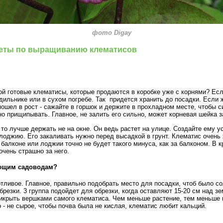
фото Digay
еты по выращиванию клематисов
ой готовые клематисы, которые продаются в коробке уже с корнями? Есл
дильнике или в сухом погребе. Так придется хранить до посадки. Если 
 пошел в рост - сажайте в горшок и держите в прохладном месте, чтобы с
но прищипывать. Главное, не залить его сильно, может корневая шейка з
то лучше держать не на окне. Он ведь растет на улице. Создайте ему у
лоджию. Его закаливать нужно перед высадкой в грунт. Клематис очень 
 балконе или лоджии точно не будет такого минуса, как за балконом. В 
 очень страшно за него.
ающим садоводам?
ливое. Главное, правильно подобрать место для посадки, чтоб было со
обрезки. 3 группа подойдет для обрезки, когда оставляют 15-20 см над з
рикрыть вершками самого клематиса. Чем меньше растение, тем меньше
 - не сырое, чтобы почва была не кислая, клематис любит кальций.