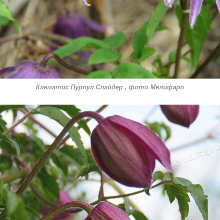
Клематис Пурпул Спайдер , фото Мелифаро