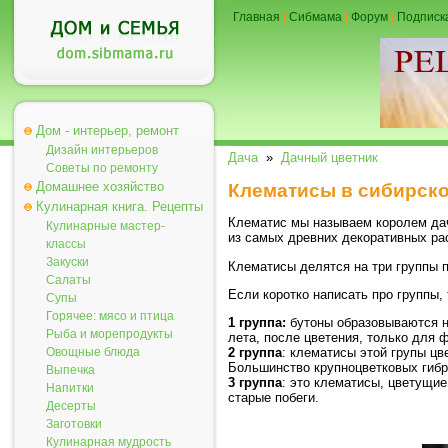
Главная
|
Сибмама
|
Форум
|
Подписк
Дом - интерьер, ремонт
Дизайн интерьеров
Дача
»
Дачный цветник
Советы по ремонту
Домашнее хозяйство
Клематисы в сибирско
Кулинарная книга. Рецепты
Клематис мы называем королем дачн
Кулинарные мастер-
из самых древних декоративных ра
классы
Закуски
Клематисы делятся на три группы п
Салаты
Если коротко написать про группы, 
Супы
Горячее: мясо и птица
1 группа:
бутоны образовываются н
Рыба и морепродукты
лета, после цветения, только для 
Овощные блюда
2 группа
: клематисы этой групы цв
Большинство крупноцветковых гибри
Выпечка
3 группа
: это клематисы, цветущие
Напитки
старые побеги.
Десерты
Заготовки
Кулинарная мудрость