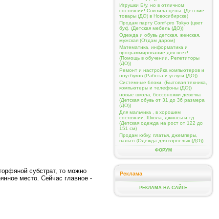
Игрушки Б/у, но в отличном
состоянии! Снизила цены. (Детские
товары (ДО) в Новосибирске)
Продам парту Comf-pro Tokyo (цвет
бук). (Детская мебель (ДО))
Одежда и обувь детская, женская,
мужская (Отдам даром)
Математика, информатика и
программирование для всех!
(Помощь в обучении. Репетиторы
(ДО))
Ремонт и настройка компьютеров и
ноутбуков (Работа и услуги (ДО))
Системные блоки. (Бытовая техника,
компьютеры и телефоны (ДО))
новые школа, боссоножки девочка
(Детская обувь от 31 до 36 размера
(ДО))
Для мальчика , в хорошем
состоянии. Школа, джинсы и тд
(Детская одежда на рост от 122 до
151 см)
Продам юбку, платья, джемперы,
пальто (Одежда для взрослых (ДО))
ФОРУМ
 торфяной субстрат, то можно
Реклама
янное место. Сейчас главное -
РЕКЛАМА НА САЙТЕ