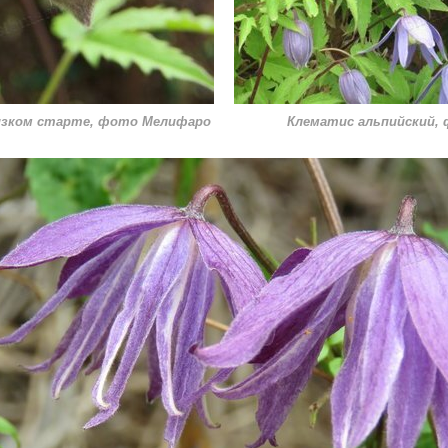
изком старте, фото Мелифаро
Клематис альпийский,