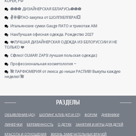
КОРЕЯ, РФ
🪷🪷🪷 ДИЗАЙНЕРСКАЯ БЕЛАРУСЬ🪷🪷🪷
✌️🌞🤩ТАО-закупка от ШОЛПХЕЛПЕРА!💥
Итальянские сумки Gauge FIATO и трикотаж AIM
НаиЛучшая офисная одежда. Рождество 2027
❤️ЛУЧШАЯ ДИЗАЙНЕРСКАЯ ОДЕЖДА ИЗ БЕЛОРУССИИ И НЕ
ТОЛЬКО ❤️
С@лко! OLMAR! ZAPS! лучшая польская одежда:)
Профессиональная косметология ~
🌺 ПАРФЮМЕРИЯ от люкса до ниши РАСПИВ! Выкупы каждую
неделю! 🌺
РАЗДЕЛЫ
ОБЪЯВЛЕНИЯ (ДО)
ШОПИНГ КЛУБ (КП И СП)
ФОРУМ
ДНЕВНИКИ
ЛИНЕЕЧКИ
БЕРЕМЕННОСТЬ
О ДЕТЯХ
ЗАНЯТИЯ И ИГРЫ ДЛЯ ДЕТЕЙ
КРАСОТА И ОТНОШЕНИЯ
ЖИЗНЬ ЗАМЕЧАТЕЛЬНЫХ ВРАЧЕЙ