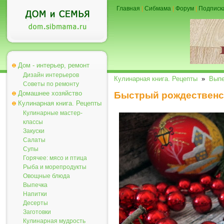
Главная
|
Сибмама
|
Форум
|
Подписк
Дом - интерьер, ремонт
Дизайн интерьеров
Кулинарная книга. Рецепты
»
Выпе
Советы по ремонту
Домашнее хозяйство
Быстрый рождественс
Кулинарная книга. Рецепты
Кулинарные мастер-
классы
Закуски
Салаты
Супы
Горячее: мясо и птица
Рыба и морепродукты
Овощные блюда
Выпечка
Напитки
Десерты
Заготовки
Кулинарная мудрость