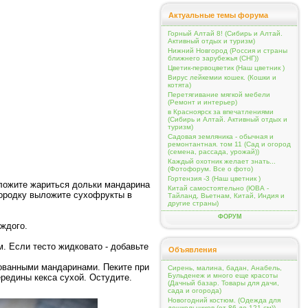
Актуальные темы форума
Горный Алтай 8! (Сибирь и Алтай.
Активный отдых и туризм)
Нижний Новгород (Россия и страны
ближнего зарубежья (СНГ))
Цветик-первоцветик (Наш цветник )
Вирус лейкемии кошек. (Кошки и
котята)
Перетягивание мягкой мебели
(Ремонт и интерьер)
в Красноярск за впечатлениями
(Сибирь и Алтай. Активный отдых и
туризм)
Садовая земляника - обычная и
ремонтантная. том 11 (Сад и огород
(семена, рассада, урожай))
Каждый охотник желает знать...
(Фотофорум. Все о фото)
Гортензия -3 (Наш цветник )
оложите жариться дольки мандарина
Китай самостоятельно (ЮВА -
овородку выложите сухофрукты в
Тайланд, Вьетнам, Китай, Индия и
другие страны)
ФОРУМ
аждого.
. Если тесто жидковато - добавьте
Объявления
ованными мандаринами. Пеките при
Сирень, малина, бадан, Анабель,
Бульденеж и много еще красоты
ередины кекса сухой. Остудите.
(Дачный базар. Товары для дачи,
сада и огорода)
Новогодний костюм. (Одежда для
дошкольников (от 86 до 121 см))