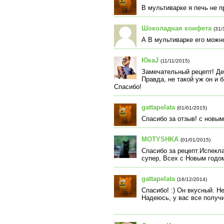
В мультиварке я печь не 
Шоколадная конфета
(31/
А В мультиварке его можн
ЮкаJ
(11/11/2015)
Замечательный рецепт! Де
Правда, не такой уж он и 
Спасибо!
gattapelata
(01/01/2015)
Спасибо за отзыв! с новым
MOTYSHKA
(01/01/2015)
Спасибо за рецепт.Испекл
супер, Всех с Новым годо
gattapelata
(16/12/2014)
Спасибо! :) Он вкусный. Н
Надеюсь, у вас все получи