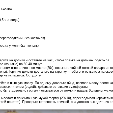
о сахара
0,5 ч.л соды)
перегородками, без косточек)
ера (а у меня был коньяк)
ерите на дольки и оставьте на час, чтобы пленка на дольках подсохла.
е (коньяке) на 30-40 минут.
ильном огне сливочное масло (20г), посыпьте чайной ложкой сахара и п
роны). Горячие дольки достаньте на тарелку, чтобы они остыли, а на ск
ер не испарится. Остудите.
ейте в пышную массу. По одному добавьте яйца, взбивая массу после к
 разрыхлителем (содой), добавьте остывшие сухофрукты.
о быть довольно густым - отрываться от ложки и падать большим куском
 маслом и присыпанную мукой форму (20х10), перекладывая карамелиз
трей печется). Проверьте готовность спичкой, она должна выходить из с