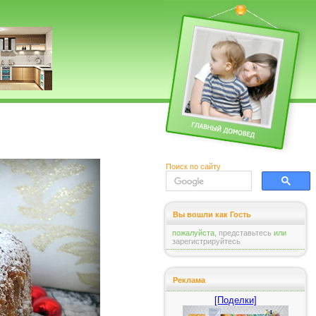
Поиск по сайту
Вы вошли как Гость
пожалуйста,
представьтесь
или
зарегистрируйтесь
Реклама
[Поделки]