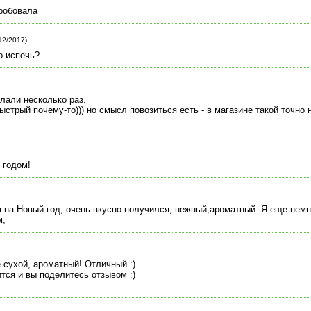
пробовала
12/2017)
о испечь?
лали несколько раз.
быстрый почему-то))) но смысл повозиться есть - в магазине такой точно 
 годом!
а на Новый год, очень вкусно получился, нежный,ароматный. Я еще нем
м,
е сухой, ароматный! Отличный :)
тся и вы поделитесь отзывом :)