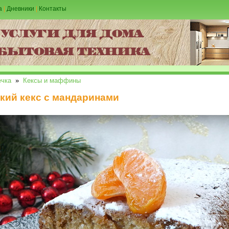
а
|
Дневники
|
Контакты
чка
»
Кексы и маффины
кий кекс с мандаринами