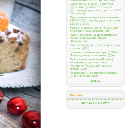
куртки (деми и зима), толстовка,
футболки, рубашки 152-175см
(Детская одежда для подростков 152
см и выше)
Огромная распродажа на мальчика
128-152 (Детская одежда на рост от
122 до 151 см)
Бумага креповая, фетр (Товары для
рукоделия (ДО) Объявления)
Ящики деревянные декоративные
(Товары для рукоделия (ДО)
Объявления)
Люстра в детскую (Товары для дома
и семьи. (ДО))
Кошелёк и чайные наборы (НОВЫЕ)
(Товары для дома и семьи. (ДО))
Мойка кухонная новая (Италия)
+Раковина в ванную новая
(Франция) (Товары для дома и
семьи. (ДО))
Настольная игра (Детские товары
(ДО) в Новосибирске)
ФОРУМ
Реклама
РЕКЛАМА НА САЙТЕ