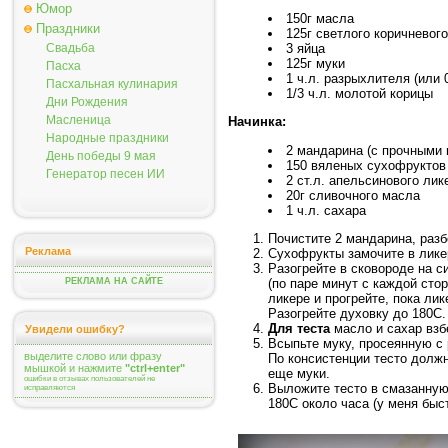
Юмор
150г масла
Праздники
125г светлого коричневог
3 яйца
Свадьба
125г муки
Пасха
1 ч.л. разрыхлителя (или 
Пасхальная кулинария
1/3 ч.л. молотой корицы
Дни Рождения
Масленица
Начинка:
Народные праздники
2 мандарина (с прочными 
День победы 9 мая
150 вяленых сухофруктов
Генератор песен ИИ
2 ст.л. апельсинового лик
20г сливочного масла
1 ч.л. сахара
Почистите 2 мандарина, разб
Реклама
Сухофрукты замочите в ликер
Разогрейте в сковороде на с
(по паре минут с каждой сто
РЕКЛАМА НА САЙТЕ
ликере и прогрейте, пока лик
Разогрейте духовку до 180С.
Для теста
масло и сахар взб
Увидели ошибку?
Всыпьте муку, просеянную с
выделите слово или фразу
По консистенции тесто должн
мышкой и нажмите
"ctrl+enter"
еще муки.
ошибки в отзывах пользователей не
Выложите тесто в смазанную
исправляются
180С около часа (у меня быс