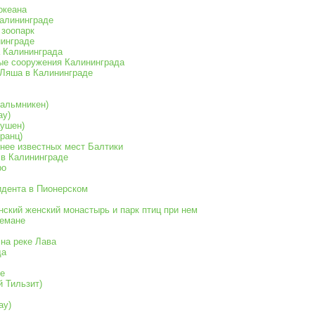
океана
Калининграде
 зоопарк
нинграде
а Калининграда
ые сооружения Калининграда
 Ляша в Калининграде
Пальмникен)
ау)
аушен)
Кранц)
енее известных мест Балтики
 в Калининграде
ро
идента в Пионерском
нский женский монастырь и парк птиц при нем
Немане
на реке Лава
да
бе
й Тильзит)
ау)