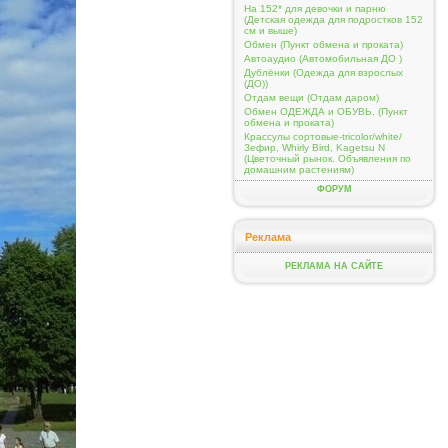
На 152* для девочки и парню
(Детская одежда для подростков 152
см и выше)
Обмен (Пункт обмена и проката)
Автоаудио (Автомобильная ДО )
Дублёнки (Одежда для взрослых
(ДО))
Отдам вещи (Отдам даром)
Обмен ОДЕЖДА и ОБУВЬ. (Пункт
обмена и проката)
Крассулы сортовые-tricolor/white/
Зефир, Whirly Bird, Kagetsu N
(Цветочный рынок. Объявления по
домашним растениям)
ФОРУМ
Реклама
РЕКЛАМА НА САЙТЕ