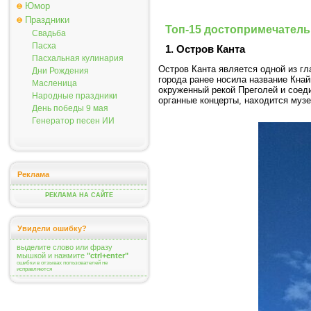
Юмор
Праздники
Топ-15 достопримечатель
Свадьба
Пасха
1. Остров Канта
Пасхальная кулинария
Остров Канта является одной из г
Дни Рождения
города ранее носила название Кнай
Масленица
окруженный рекой Преголей и соед
Народные праздники
органные концерты, находится муз
День победы 9 мая
Генератор песен ИИ
Реклама
РЕКЛАМА НА САЙТЕ
Увидели ошибку?
выделите слово или фразу
мышкой и нажмите
"ctrl+enter"
ошибки в отзывах пользователей не
исправляются