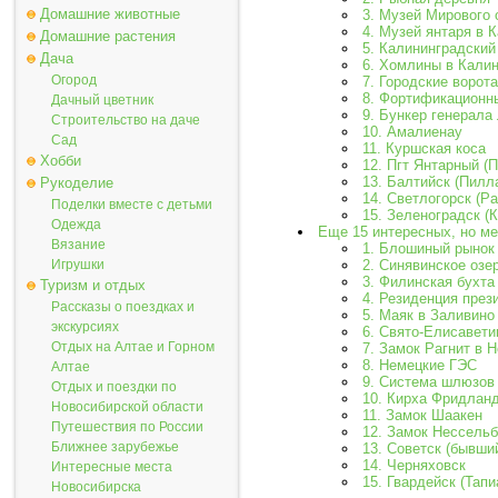
Домашние животные
3. Музей Мирового 
4. Музей янтаря в 
Домашние растения
5. Калининградский
Дача
6. Хомлины в Кали
Огород
7. Городские ворот
8. Фортификационн
Дачный цветник
9. Бункер генерала
Строительство на даче
10. Амалиенау
Сад
11. Куршская коса
Хобби
12. Пгт Янтарный (
13. Балтийск (Пилл
Рукоделие
14. Светлогорск (Р
Поделки вместе с детьми
15. Зеленоградск (
Одежда
Еще 15 интересных, но м
Вязание
1. Блошиный рынок
2. Синявинское озе
Игрушки
3. Филинская бухта
Туризм и отдых
4. Резиденция през
Рассказы о поездках и
5. Маяк в Заливино
экскурсиях
6. Свято-Елисавети
Отдых на Алтае и Горном
7. Замок Рагнит в 
8. Немецкие ГЭС
Алтае
9. Система шлюзов 
Отдых и поездки по
10. Кирха Фридлан
Новосибирской области
11. Замок Шаакен
Путешествия по России
12. Замок Нессель
Ближнее зарубежье
13. Советск (бывши
14. Черняховск
Интересные места
15. Гвардейск (Тапи
Новосибирска