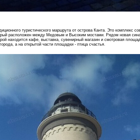
диционного туристического маршрута от острова Канта. Это комплекс с
торый расположен между Медовым и Высоким мостами. Рядом новая сина
оторой находится кафе, выставка, сувенирный магазин и смотровая площа
города, а на открытой части площадки - птица счастья.