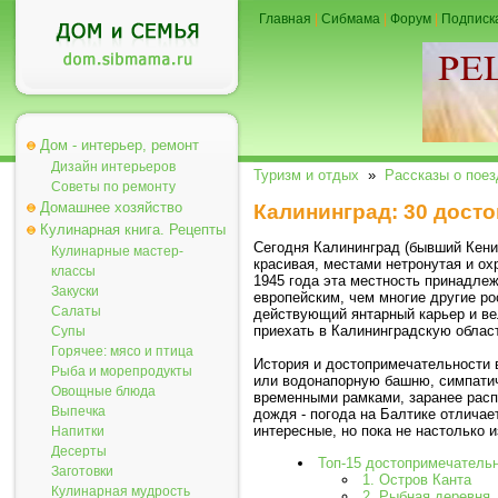
Главная
|
Сибмама
|
Форум
|
Подписк
Дом - интерьер, ремонт
Дизайн интерьеров
Туризм и отдых
»
Рассказы о поез
Советы по ремонту
Домашнее хозяйство
Калининград: 30 дост
Кулинарная книга. Рецепты
Сегодня Калининград (бывший Кениг
Кулинарные мастер-
красивая, местами нетронутая и ох
классы
1945 года эта местность принадлеж
Закуски
европейским, чем многие другие ро
Салаты
действующий янтарный карьер и вел
приехать в Калининградскую облас
Супы
Горячее: мясо и птица
История и достопримечательности 
Рыба и морепродукты
или водонапорную башню, симпатич
Овощные блюда
временными рамками, заранее расп
Выпечка
дождя - погода на Балтике отличае
интересные, но пока не настолько 
Напитки
Десерты
Топ-15 достопримечатель
Заготовки
1. Остров Канта
Кулинарная мудрость
2. Рыбная деревня