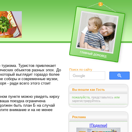
о туризма. Туристов привлекает
Поиск по сайту
ических объектов разных эпох. До
 который выглядит гораздо более
ые соборы и современные музеи,
ря - ради всего этого стоит
Вы вошли как Гость
нном пункте можно увидеть кирху
пожалуйста,
представьтесь
или
ваша поездка ограничена
зарегистрируйтесь
должен быть план Б на случай
тите внимание и на не менее
Реклама
[Поделки]