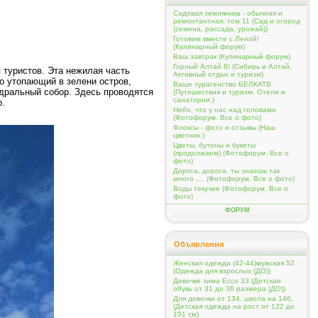
Садовая земляника - обычная и
ремонтантная. том 11 (Сад и огород
(семена, рассада, урожай))
Готовим вместе с Леной!
(Кулинарный форум)
Ваш завтрак (Кулинарный форум)
Горный Алтай 8! (Сибирь и Алтай.
 туристов. Эта нежилая часть
Активный отдых и туризм)
о утопающий в зелени остров,
Ваше турагенство БЕЛКАТВ
дральный собор. Здесь проводятся
(Путешествия и туризм. Отели и
санатории.)
р.
Небо, что у нас над головами
(Фотофорум. Все о фото)
Флоксы - фото и отзывы (Наш
цветник )
Цветы, бутоны и букеты
(продолжаем) (Фотофорум. Все о
фото)
Дорога, дорога, ты знаешь так
много .... (Фотофорум. Все о фото)
Воды текучие (Фотофорум. Все о
фото)
ФОРУМ
Объявления
Женская одежда (42-44)мужская 52
(Одежда для взрослых (ДО))
Девочке зима Ecco 33 (Детская
обувь от 31 до 36 размера (ДО))
Для девочки от 134, школа на 146,
(Детская одежда на рост от 122 до
151 см)