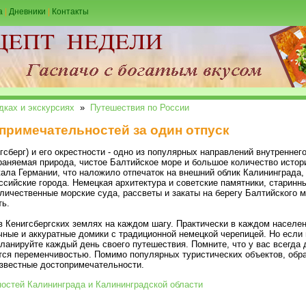
а
|
Дневники
|
Контакты
дках и экскурсиях
»
Путешествия по России
опримечательностей за один отпуск
сберг) и его окрестности - одно из популярных направлений внутреннег
раняемая природа, чистое Балтийское море и большое количество истор
ала Германии, что наложило отпечаток на внешний облик Калининграда,
ссийские города. Немецкая архитектура и советские памятники, старинн
ичественные морские суда, рассветы и закаты на берегу Балтийского мо
ть.
в Кенигсбергских землях на каждом шагу. Практически в каждом населе
ные и аккуратные домики с традиционной немецкой черепицей. Но если 
ланируйте каждый день своего путешествия. Помните, что у вас всегда 
тся переменчивостью. Помимо популярных туристических объектов, обра
известные достопримечательности.
ностей Калининграда и Калининградской области