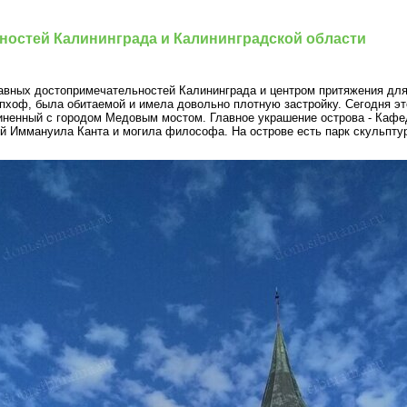
ностей Калининграда и Калининградской области
лавных достопримечательностей Калининграда и центром притяжения для
пхоф, была обитаемой и имела довольно плотную застройку. Сегодня эт
иненный с городом Медовым мостом. Главное украшение острова - Кафе
ей Иммануила Канта и могила философа. На острове есть парк скульпту