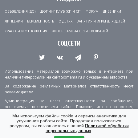
ОБЪЯВЛЕНИЯ (ДО)
ШОПИНГ КЛУБ (КП И СП)
ФОРУМ
ДНЕВНИКИ
ЛИНЕЕЧКИ
БЕРЕМЕННОСТЬ
О ДЕТЯХ
ЗАНЯТИЯ И ИГРЫ ДЛЯ ДЕТЕЙ
КРАСОТА И ОТНОШЕНИЯ
ЖИЗНЬ ЗАМЕЧАТЕЛЬНЫХ ВРАЧЕЙ
СОЦСЕТИ
Использование материалов возможно только в интернете при
наличии гиперссылки на сайт Sibmama.ru и с указанием авторства.
За содержание рекламных материалов ответственность несут
рекламодатели.
Администрация не несет ответственности за сообщения,
оставляемые посетителями сайта. Помните, что по вопросам,
касающимся здоровья, необходимо консультироваться с врачом.
Мы используем файлы cookie и сервисы аналитики для
улучшения работы сайта. Продолжая пользоваться
РЕКЛАМА
О ПРОЕКТЕ
КОНТАКТЫ
ресурсом, вы соглашаетесь с нашей
Политикой обработки
персональных данных
.
ПОЛИТИКА КОНФИДЕНЦИАЛЬНОСТИ
ВЕРСИЯ ДЛЯ КОМПЬЮТЕРА