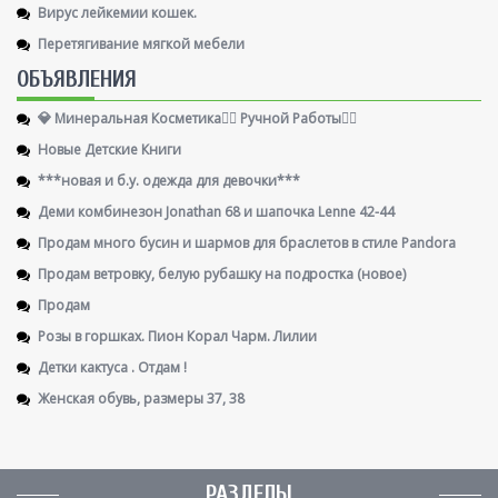
Вирус лейкемии кошек.
Перетягивание мягкой мебели
ОБЪЯВЛЕНИЯ
💎 Минеральная Косметика🖐🏻 Ручной Работы👌🏻
Новые Детские Книги
***новая и б.у. одежда для девочки***
Деми комбинезон Jonathan 68 и шапочка Lenne 42-44
Продам много бусин и шармов для браслетов в стиле Pandora
Продам ветровку, белую рубашку на подростка (новое)
Продам
Розы в горшках. Пион Корал Чарм. Лилии
Детки кактуса . Отдам !
Женская обувь, размеры 37, 38
РАЗДЕЛЫ