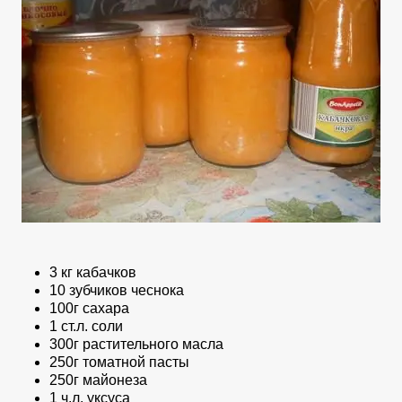
3 кг кабачков
10 зубчиков чеснока
100г сахара
1 ст.л. соли
300г растительного масла
250г томатной пасты
250г майонеза
1 ч.л. уксуса