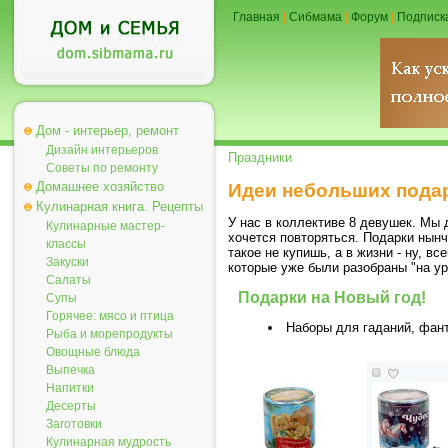
Главная
|
Сибмама
|
Форум
|
Подписк
Дом - интерьер, ремонт
Дизайн интерьеров
Праздники
Советы по ремонту
Домашнее хозяйство
Идеи небольших подар
Кулинарная книга. Рецепты
У нас в коллективе 8 девушек. Мы 
Кулинарные мастер-
хочется повторяться. Подарки нынч
классы
такое не купишь, а в жизни - ну, 
Закуски
которые уже были разобраны "на ур
Салаты
Подарки на Новый год!
Супы
Горячее: мясо и птица
Наборы для гаданий, фант
Рыба и морепродукты
Овощные блюда
Выпечка
Напитки
Десерты
Заготовки
Кулинарная мудрость