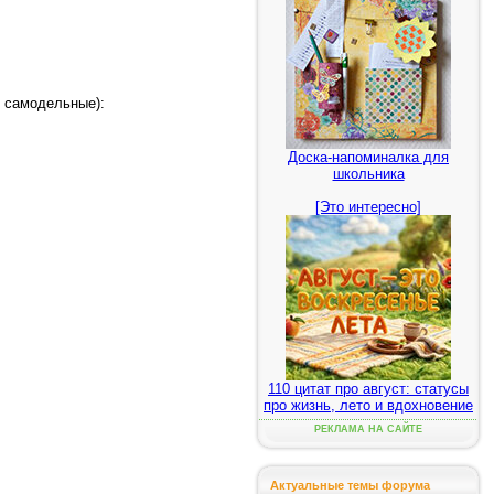
, самодельные):
Доска-напоминалка для
школьника
[Это интересно]
110 цитат про август: статусы
про жизнь, лето и вдохновение
РЕКЛАМА НА САЙТЕ
Актуальные темы форума