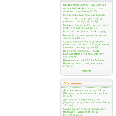
Цветик-первоцветик (Наш цветник )
Анапа 2024🐬 (Россия и страны
ближнего зарубежья (СНГ))
Медальоны (Кулинарный форум)
Томаты - том 21 (Сад и огород
(семена, рассада, урожай))
Нижний Новгород (Россия и страны
ближнего зарубежья (СНГ))
Ваш завтрак (Кулинарный форум)
Грузия (Россия и страны ближнего
зарубежья (СНГ))
Садовая земляника - обычная и
ремонтантная. том 11 (Сад и огород
(семена, рассада, урожай))
Ваше турагенство БЕЛКАТВ
(Путешествия и туризм. Отели и
санатории.)
Вьетнам Часть 9 (ЮВА - Тайланд,
Вьетнам, Китай, Индия и другие
страны)
ФОРУМ
Объявления
Для девочки-припевочки до 86 см
(Одежда для малышей до года (до
85 см))
Для девочки с года до 120 см
(Одежда для дошкольников (от 86 до
121 см))
Обувочка для девочки (Обувь для
малышей и дошколят (до 30
размера) (ДО))