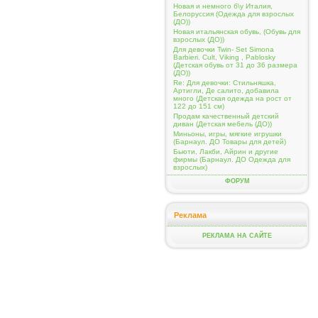
Новая и немного б\у Италия,
Белоруссия (Одежда для взрослых
(ДО))
Новая итальянская обувь, (Обувь для
взрослых (ДО))
Для девочки Twin- Set Simona
Barbieri. Cult, Viking , Pablosky
(Детская обувь от 31 до 36 размера
(ДО))
Re: Для девочки: Стильняшка,
Артигли, Де салито, добавила
много (Детская одежда на рост от
122 до 151 см)
Продам качественный детский
диван (Детская мебель (ДО))
Миньоны, игры, мягкие игрушки
(Барнаул. ДО Товары для детей)
Бьюти, Лакби, Айрин и другие
фирмы (Барнаул. ДО Одежда для
взрослых)
ФОРУМ
Реклама
РЕКЛАМА НА САЙТЕ