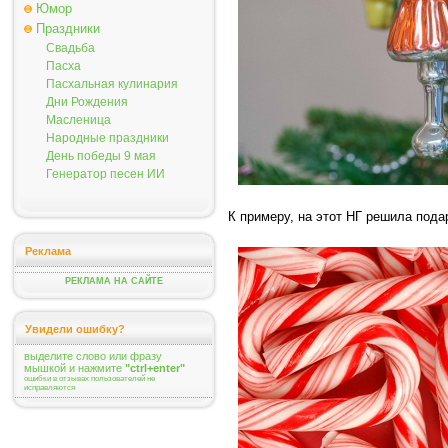
Юмор
Праздники
Свадьба
Пасха
Пасхальная кулинария
Дни Рождения
Масленица
Народные праздники
День победы 9 мая
Генератор песен ИИ
К примеру, на этот НГ решила пода
Реклама
РЕКЛАМА НА САЙТЕ
Увидели ошибку?
выделите слово или фразу
мышкой и нажмите
"ctrl+enter"
ошибки в отзывах пользователей не
исправляются