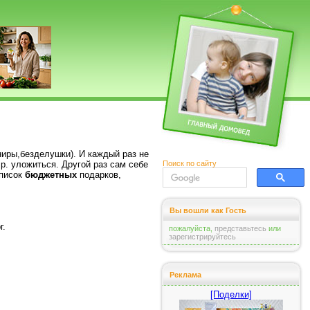
ниры,безделушки). И каждый раз не
Поиск по сайту
р. уложиться. Другой раз сам себе
список
бюджетных
подарков,
Вы вошли как Гость
г.
пожалуйста,
представьтесь
или
зарегистрируйтесь
Реклама
[Поделки]