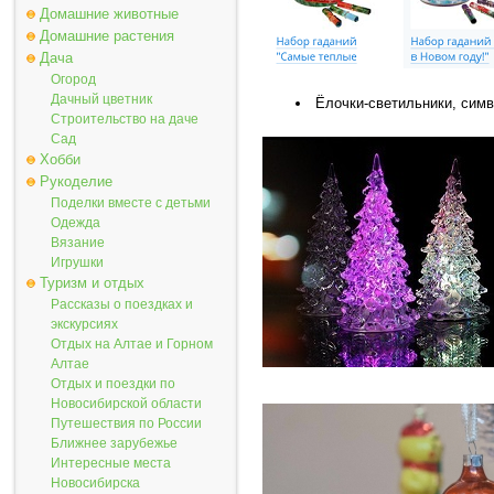
Домашние животные
Домашние растения
Дача
Огород
Дачный цветник
Ёлочки-светильники, симв
Строительство на даче
Сад
Хобби
Рукоделие
Поделки вместе с детьми
Одежда
Вязание
Игрушки
Туризм и отдых
Рассказы о поездках и
экскурсиях
Отдых на Алтае и Горном
Алтае
Отдых и поездки по
Новосибирской области
Путешествия по России
Ближнее зарубежье
Интересные места
Новосибирска