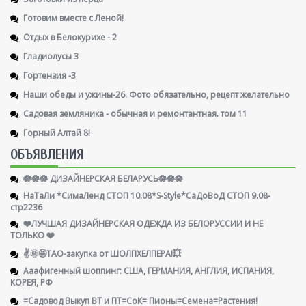
Готовим вместе с Леной!
Отдых в Белокурихе - 2
Гладиолусы 3
Гортензия -3
Наши обеды и ужины-26. Фото обязательно, рецепт желательно
Садовая земляника - обычная и ремонтантная. том 11
Горный Алтай 8!
ОБЪЯВЛЕНИЯ
🪷🪷🪷 ДИЗАЙНЕРСКАЯ БЕЛАРУСЬ🪷🪷🪷
НаТаЛи *СимаЛенд СТОП 10.08*S-Style*СаДоВоД СТОП 9.08-
стр2236
❤️ЛУЧШАЯ ДИЗАЙНЕРСКАЯ ОДЕЖДА ИЗ БЕЛОРУССИИ И НЕ
ТОЛЬКО ❤️
✌️🌞🤩ТАО-закупка от ШОЛПХЕЛПЕРА!💥
Ааафигенный шоппинг: США, ГЕРМАНИЯ, АНГЛИЯ, ИСПАНИЯ,
КОРЕЯ, РФ
=Садовод Выкуп ВТ и ПТ=СоК= Пионы=Семена=Растения!