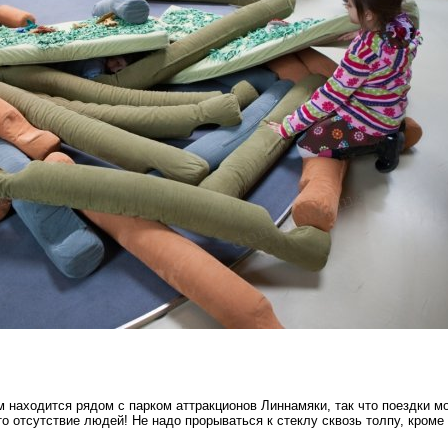
м находится рядом с парком аттракционов Линнамяки, так что поездки 
о отсутствие людей! Не надо прорываться к стеклу сквозь толпу, кроме 