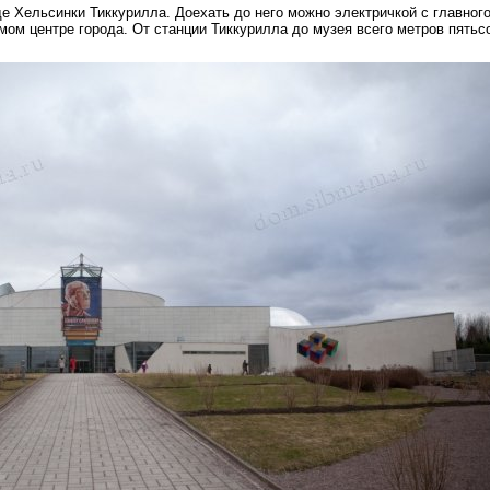
е Хельсинки Тиккурилла. Доехать до него можно электричкой с главног
мом центре города. От станции Тиккурилла до музея всего метров пятьсо