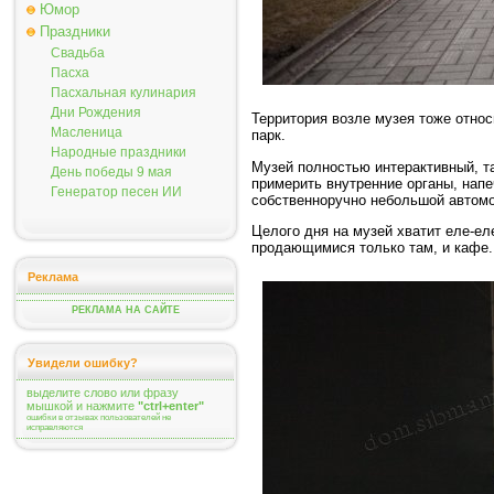
Юмор
Праздники
Свадьба
Пасха
Пасхальная кулинария
Дни Рождения
Территория возле музея тоже относ
Масленица
парк.
Народные праздники
Музей полностью интерактивный, та
День победы 9 мая
примерить внутренние органы, напе
Генератор песен ИИ
собственноручно небольшой автомоб
Целого дня на музей хватит еле-ел
продающимися только там, и кафе.
Реклама
РЕКЛАМА НА САЙТЕ
Увидели ошибку?
выделите слово или фразу
мышкой и нажмите
"ctrl+enter"
ошибки в отзывах пользователей не
исправляются