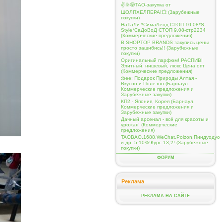
✌️🌞🤩ТАО-закупка от
ШОЛПХЕЛПЕРА!💥 (Зарубежные
покупки)
НаТаЛи *СимаЛенд СТОП 10.08*S-
Style*СаДоВоД СТОП 9.08-стр2234
(Коммерческие предложения)
В SHOPTOP BRANDS закупись цены
просто зашибись!! (Зарубежные
покупки)
Оригинальный парфюм! РАСПИВ!
Элитный, нишевый, люкс Цена опт
(Коммерческие предложения)
:bee: Подарок Природы Алтая -
Вкусно и Полезно (Барнаул.
Коммерческие предложения и
Зарубежные закупки)
КП2 - Япония, Корея (Барнаул.
Коммерческие предложения и
Зарубежные закупки)
Дачный арсенал - всё для красоты и
урожая! (Коммерческие
предложения)
TAOBAO,1688,WeChat,Poizon,Пиндуодуо
и др. 5-10%!Курс 13,2! (Зарубежные
покупки)
ФОРУМ
Реклама
РЕКЛАМА НА САЙТЕ