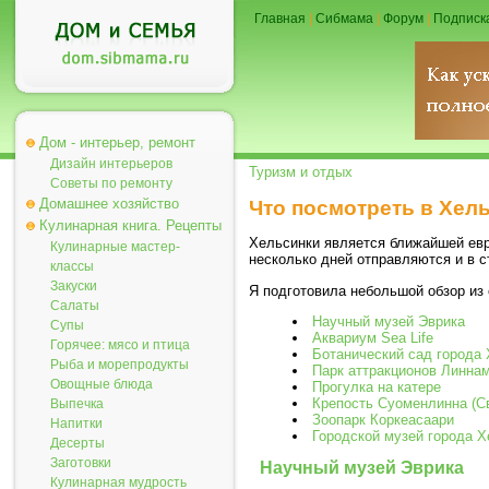
Главная
|
Сибмама
|
Форум
|
Подписк
Дом - интерьер, ремонт
Дизайн интерьеров
Туризм и отдых
Советы по ремонту
Домашнее хозяйство
Что посмотреть в Хел
Кулинарная книга. Рецепты
Хельсинки является ближайшей евро
Кулинарные мастер-
несколько дней отправляются и в 
классы
Закуски
Я подготовила небольшой обзор из 
Салаты
Научный музей Эврика
Супы
Аквариум Sea Life
Горячее: мясо и птица
Ботанический сад города
Рыба и морепродукты
Парк аттракционов Линнам
Овощные блюда
Прогулка на катере
Крепость Суоменлинна (С
Выпечка
Зоопарк Коркеасаари
Напитки
Городской музей города 
Десерты
Заготовки
Научный музей Эврика
Кулинарная мудрость