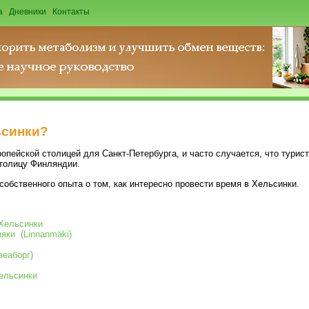
а
|
Дневники
|
Контакты
ьсинки?
пейской столицей для Санкт-Петербурга, и часто случается, что турис
столицу Финляндии.
собственного опыта о том, как интересно провести время в Хельсинки.
 Хельсинки
яки (Linnanmäki)
веаборг)
Хельсинки