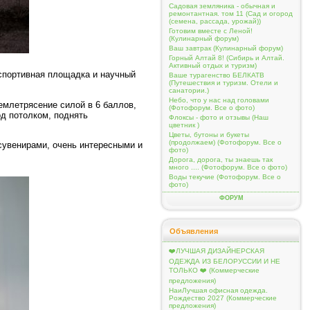
Садовая земляника - обычная и
ремонтантная. том 11 (Сад и огород
(семена, рассада, урожай))
Готовим вместе с Леной!
(Кулинарный форум)
Ваш завтрак (Кулинарный форум)
Горный Алтай 8! (Сибирь и Алтай.
Активный отдых и туризм)
-спортивная площадка и научный
Ваше турагенство БЕЛКАТВ
(Путешествия и туризм. Отели и
санатории.)
Небо, что у нас над головами
емлетрясение силой в 6 баллов,
(Фотофорум. Все о фото)
од потолком, поднять
Флоксы - фото и отзывы (Наш
цветник )
Цветы, бутоны и букеты
(продолжаем) (Фотофорум. Все о
 сувенирами, очень интересными и
фото)
Дорога, дорога, ты знаешь так
много .... (Фотофорум. Все о фото)
Воды текучие (Фотофорум. Все о
фото)
ФОРУМ
Объявления
❤️ЛУЧШАЯ ДИЗАЙНЕРСКАЯ
ОДЕЖДА ИЗ БЕЛОРУССИИ И НЕ
ТОЛЬКО ❤️ (Коммерческие
предложения)
НаиЛучшая офисная одежда.
Рождество 2027 (Коммерческие
предложения)