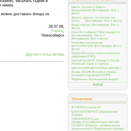
газине), засыпать сыром и
и нимба.
Цветы, бутоны и букеты
(продолжаем) (Фотофорум. Все о
- можно доставать блюдо из
фото)
Дорога, дорога, ты знаешь так
много .... (Фотофорум. Все о фото)
Воды текучие (Фотофорум. Все о
28.07.09,
фото)
Frence
,
Игра Фото-Диксит! Приглашаются
Новосибирск
все желающие. Часть 7
(Фотофорум. Все о фото)
Непрофессиональные
фотолюбители (Фотофорум. Все о
фото)
Грузия (Россия и страны ближнего
Другие статьи автора
зарубежья (СНГ))
Горный Алтай 8! (Сибирь и Алтай.
Активный отдых и туризм)
Цветик-первоцветик (Наш цветник )
Анапа 2024🐬 (Россия и страны
ближнего зарубежья (СНГ))
Медальоны (Кулинарный форум)
ФОРУМ
Объявления
✌️🌞🤩ТАО-закупка от
ШОЛПХЕЛПЕРА!💥 (Зарубежные
покупки)
П*И*Н*И*О*Л*О нат
ОБУВЬ+COLABEAR+пухи NA*UMI,
CO*NSO! (Барнаул. Коммерческие
предложения и Зарубежные закупки)