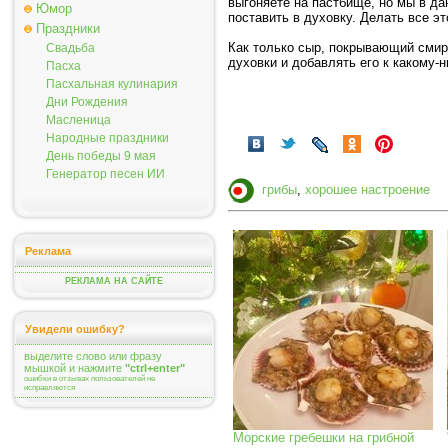
выгоняете на пастбище, но мы в да
Юмор
поставить в духовку. Делать все э
Праздники
Как только сыр, покрывающий смир
Свадьба
духовки и добавлять его к какому-н
Пасха
Пасхальная кулинария
Дни Рождения
Масленица
Народные праздники
День победы 9 мая
Генератор песен ИИ
грибы
,
хорошее настроение
Реклама
РЕКЛАМА НА САЙТЕ
Увидели ошибку?
выделите слово или фразу
мышкой и нажмите
"ctrl+enter"
ошибки в отзывах пользователей не
исправляются
Морские гребешки на грибной