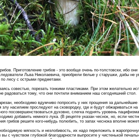
ибов. Приготовление грибов - это вообще очень по-толстовски, ибо они 
следователи Льва Николаевича, приобрели белые у старушки, дабы не у
по лесу с острыми предметами.
заясь совестью, порезать тонкими пластиками. При этом желательно ис
 радоваться тому, что они почтили вниманием наш сегодняшний стол.
арезан, необходимо вдумчиво попросить у них прощения за дальнейшие 
 злу насилием проследуют на сковородку, где и будут обжариваться на
ного посовершенствоваться духовно, слегка поднять уровень пацифизма 
одимо добавить немного лука. (В рецепте указан чеснок, но, если честн
ния грибов решите кого-нибудь полюбить, то запах чеснока вполне може
необходимую мягкость и незлобивость, их надо переложить в жаропрочну
 вы с чувством глубокой благодарности выпросите у чистенькой печаль