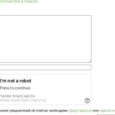
Путешествие в Хакасию
чения уведомлений об ответах необходимо
представиться
или
зарегист