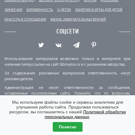
ЛИНЕЕЧКИ
БЕРЕМЕННОСТЬ
О ДЕТЯХ
ЗАНЯТИЯ И ИГРЫ ДЛЯ ДЕТЕЙ
КРАСОТА И ОТНОШЕНИЯ
ЖИЗНЬ ЗАМЕЧАТЕЛЬНЫХ ВРАЧЕЙ
СОЦСЕТИ
Использование материалов возможно только в интернете при
наличии гиперссылки на сайт Sibmama.ru и с указанием авторства.
За содержание рекламных материалов ответственность несут
рекламодатели.
Администрация не несет ответственности за сообщения,
оставляемые посетителями сайта. Помните, что по вопросам,
касающимся здоровья, необходимо консультироваться с врачом.
Мы используем файлы cookie и сервисы аналитики для
улучшения работы сайта. Продолжая пользоваться
РЕКЛАМА
О ПРОЕКТЕ
КОНТАКТЫ
ресурсом, вы соглашаетесь с нашей
Политикой обработки
персональных данных
.
ПОЛИТИКА КОНФИДЕНЦИАЛЬНОСТИ
ВЕРСИЯ ДЛЯ КОМПЬЮТЕРА
Понятно