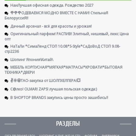
НаиЛучшая офисная одежда. Рождество 2027
🌹🌹🌹ОДЕВАЕМСЯ МОДНО ВМЕСТЕ С НАМИ! СтильнаЯ
БелоруссиЯ‼
Дачный арсенал - всё для красоты и урожая!
Оригинальный парфюм! РАСПИВ! Элитный, нишевый, люкс Цена
опт
НаТаЛи *СимаЛенд СТОП 10.08*S-Style*СаДоВоД СТОП 9.08-
стр2236
Шопинг Япония\Китай\
МЕБЕЛЬ КОРПУСНАЯ*МЯГКАЯ*МАТРАСЫ*КРОВАТИ*БЫТОВАЯ
ТЕХНИКА*ДВЕРИ
✌️🌞🤩ТАО-закупка от ШОЛПХЕЛПЕРА!💥
С@лко! OLMAR! ZAPS! лучшая польская одежда:)
В SHOPTOP BRANDS закупись цены просто зашибись!!
РАЗДЕЛЫ
ОБЪЯВЛЕНИЯ (ДО)
ШОПИНГ КЛУБ (КП И СП)
ФОРУМ
ДНЕВНИКИ