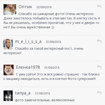
Оптик
02/09/2018
Спасибо за шикарные фото! Очень интересно.
Даже захотелось побывать в этих местах. В клетку сесть я
бы не решилась, особенно прочитав, что у нее и двери-то
нет! Вы очень мужественная :))
m_e_l_i_s_s_a
01/09/2018
Спасибо за такой интересный пост, очень
интересно!
Еленка1978
01/09/2018
С ума сойти! Это ж все равно страшно - так близко
к хищнику находиться, хоть и в клетке! Фото суперские!!!
tanya_a
31/08/2018
фото замечательные, великолепные.