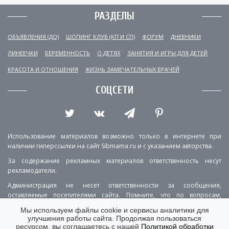
РАЗДЕЛЫ
ОБЪЯВЛЕНИЯ (ДО)
ШОПИНГ КЛУБ (КП И СП)
ФОРУМ
ДНЕВНИКИ
ЛИНЕЕЧКИ
БЕРЕМЕННОСТЬ
О ДЕТЯХ
ЗАНЯТИЯ И ИГРЫ ДЛЯ ДЕТЕЙ
КРАСОТА И ОТНОШЕНИЯ
ЖИЗНЬ ЗАМЕЧАТЕЛЬНЫХ ВРАЧЕЙ
СОЦСЕТИ
Использование материалов возможно только в интернете при
наличии гиперссылки на сайт Sibmama.ru и с указанием авторства.
За содержание рекламных материалов ответственность несут
рекламодатели.
Администрация не несет ответственности за сообщения,
оставляемые посетителями сайта. Помните, что по вопросам,
касающимся здоровья, необходимо консультироваться с врачом.
Мы используем файлы cookie и сервисы аналитики для
улучшения работы сайта. Продолжая пользоваться
РЕКЛАМА
О ПРОЕКТЕ
КОНТАКТЫ
ресурсом, вы соглашаетесь с нашей
Политикой обработки