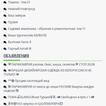
Томаты - том 21
Нижний Новгород
Ваш завтрак
Грузия
Садовая земляника - обычная и ремонтантная. том 11
Ваше турагенство БЕЛКАТВ
Вьетнам Часть 9
Горный Алтай 8!
ОБЪЯВЛЕНИЯ
💜 ПАРФЮМЕРИЯ распив. Люкс, ниша, селектив.💜 СТОП 20.08
❤️ЛУЧШАЯ ДИЗАЙНЕРСКАЯ ОДЕЖДА ИЗ БЕЛОРУССИИ И НЕ
ТОЛЬКО ❤️
**🐝 Продам настоящий мед
🌺 ПАРФЮМЕРИЯ от люкса до ниши РАСПИВ! Выкупы каждую
неделю! 🌺
ТОМ4-🍒GLAMOURная Турция👗👖- 🚛 Свободное в пути с 1 🚛
✌️🌞🤩ТАО-закупка от ШОЛПХЕЛПЕРА!💥