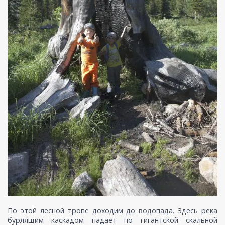
По этой лесной тропе доходим до водопада. Здесь река
бурлящим каскадом падает по гигантской скальной