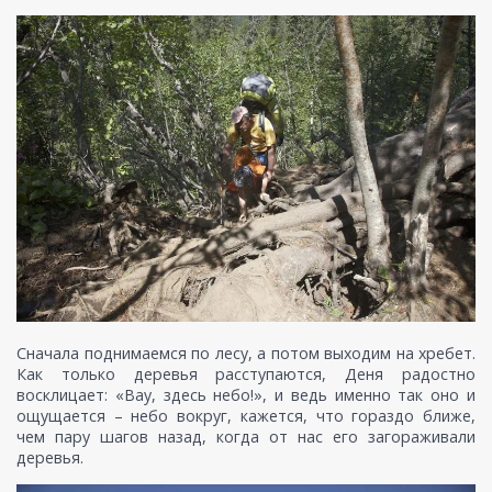
Сначала поднимаемся по лесу, а потом выходим на хребет.
Как только деревья расступаются, Деня радостно
восклицает: «Вау, здесь небо!», и ведь именно так оно и
ощущается – небо вокруг, кажется, что гораздо ближе,
чем пару шагов назад, когда от нас его загораживали
деревья.