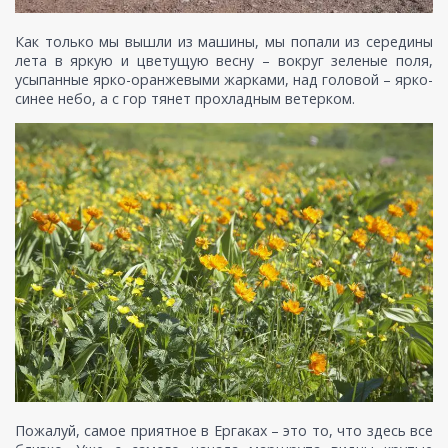
Как только мы вышли из машины, мы попали из середины
лета в яркую и цветущую весну – вокруг зеленые поля,
усыпанные ярко-оранжевыми жарками, над головой – ярко-
синее небо, а с гор тянет прохладным ветерком.
Пожалуй, самое приятное в Ергаках – это то, что здесь все