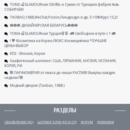
ТОМ2-🍒GLAMOURная ОБУВЬ и Сумки от Турецких фабрик 👠👟
СОБИРАЕМ
TAOBAO,1688,WeChat,Poizon,Пиндуодуо и др. 5-10%!Курс 13,2!
🪷🪷🪷 ДИЗАЙНЕРСКАЯ БЕЛАРУСЬ🪷🪷🪷
ТОМ4-🍒GLAMOURная Турция👗👖- 🚛 Свободное в пути с 1 🚛
! 🧡 !Косметика из Кореи-ЛЮКС-Космецевтика *ЛУЧШИЕ
ЦЕНЫ+ВЫБОР
КП2 - Япония, Корея
Ааафигенный шоппинг: США, ГЕРМАНИЯ, АНГЛИЯ, ИСПАНИЯ,
КОРЕЯ, РФ
🌺 ПАРФЮМЕРИЯ от люкса до ниши РАСПИВ! Выкупы каждую
неделю! 🌺
Модный дворик (Taobao, 1688 )
РАЗДЕЛЫ
ОБЪЯВЛЕНИЯ (ДО)
ШОПИНГ КЛУБ (КП И СП)
ФОРУМ
ДНЕВНИКИ