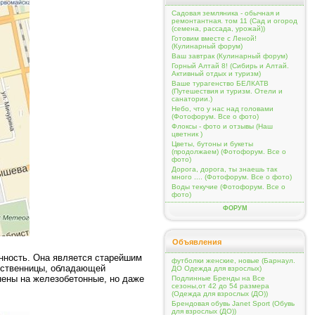
Садовая земляника - обычная и
ремонтантная. том 11 (Сад и огород
(семена, рассада, урожай))
Готовим вместе с Леной!
(Кулинарный форум)
Ваш завтрак (Кулинарный форум)
Горный Алтай 8! (Сибирь и Алтай.
Активный отдых и туризм)
Ваше турагенство БЕЛКАТВ
(Путешествия и туризм. Отели и
санатории.)
Небо, что у нас над головами
(Фотофорум. Все о фото)
Флоксы - фото и отзывы (Наш
цветник )
Цветы, бутоны и букеты
(продолжаем) (Фотофорум. Все о
фото)
Дорога, дорога, ты знаешь так
много .... (Фотофорум. Все о фото)
Воды текучие (Фотофорум. Все о
фото)
ФОРУМ
Объявления
енность. Она является старейшим
футболки женские, новые (Барнаул.
лиственницы, обладающей
ДО Одежда для взрослых)
нены на железобетонные, но даже
Подлинные Бренды на Все
сезоны,от 42 до 54 размера
(Одежда для взрослых (ДО))
Брендовая обувь Janet Sport (Обувь
для взрослых (ДО))