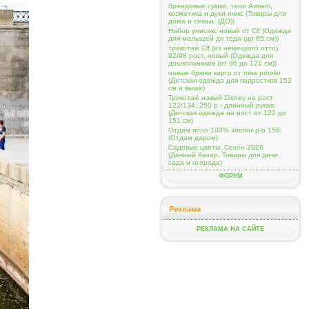
брендовые сумки, тени Armani,
косметика и духи люкс (Товары для
дома и семьи. (ДО))
Набор унисекс новый от Clf (Одежда
для малышей до года (до 85 см))
трикотаж Clf (из немецкого отто)
92/98 рост, новый (Одежда для
дошкольников (от 86 до 121 см))
новые брюки карго от miss prtroliо
(Детская одежда для подростков 152
см и выше)
Трикотаж новый Disney на рост
122/134, 250 р - длинный рукав
(Детская одежда на рост от 122 до
151 см)
Отдам поло 100% хлопок р-р 158,
(Отдам даром)
Садовые цветы. Сезон 2026
(Дачный базар. Товары для дачи,
сада и огорода)
ФОРУМ
Реклама
РЕКЛАМА НА САЙТЕ