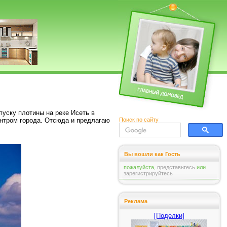
пуску плотины на реке Исеть в
Поиск по сайту
ентром города. Отсюда и предлагаю
Вы вошли как Гость
пожалуйста,
представьтесь
или
зарегистрируйтесь
Реклама
[Поделки]