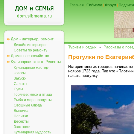
Главная
|
Сибмама
|
Форум
|
Подписк
Дом - интерьер, ремонт
Дизайн интерьеров
Туризм и отдых
»
Рассказы о поез
Советы по ремонту
Домашнее хозяйство
Прогулки по Екатерин
Кулинарная книга. Рецепты
История многих городов начинается
Кулинарные мастер-
ноябре 1723 года. Так что «Плотин
классы
начать прогулку.
Закуски
Салаты
Супы
Горячее: мясо и птица
Рыба и морепродукты
Овощные блюда
Выпечка
Напитки
Десерты
Заготовки
Кулинарная мудрость