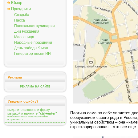
Юмор
Праздники
Свадьба
Пасха
Пасхальная кулинария
Дни Рождения
Масленица
Народные праздники
День победы 9 мая
Генератор песен ИИ
Реклама
РЕКЛАМА НА САЙТЕ
Увидели ошибку?
выделите слово или фразу
Плотина сама по себе является до
мышкой и нажмите
"ctrl+enter"
ошибки в отзывах пользователей не
сооружением своего рода в России
исправляются
уникальным свойством – она «каме
отреставрированная – это все еще 