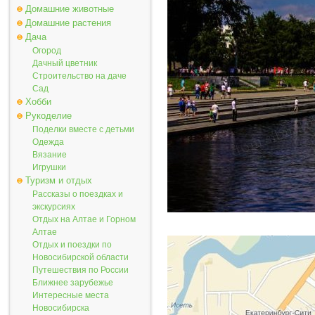
Домашние животные
Домашние растения
Дача
Огород
Дачный цветник
Строительство на даче
Сад
Хобби
Рукоделие
Поделки вместе с детьми
Одежда
Вязание
Игрушки
Туризм и отдых
Рассказы о поездках и
экскурсиях
Отдых на Алтае и Горном
Алтае
Отдых и поездки по
Новосибирской области
Путешествия по России
Ближнее зарубежье
Интересные места
Новосибирска