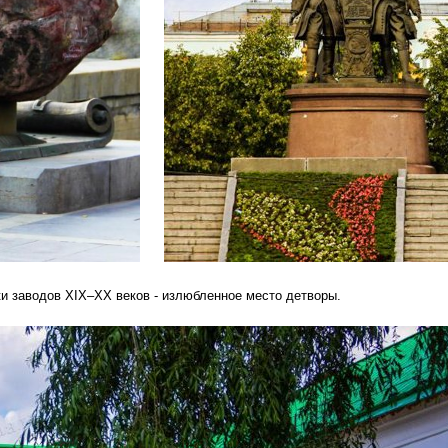
ки заводов XIX–XX веков - излюбленное место детворы.