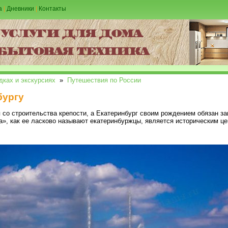
а
|
Дневники
|
Контакты
дках и экскурсиях
»
Путешествия по России
бургу
 со строительства крепости, а Екатеринбург своим рождением обязан за
ка», как ее ласково называют екатеринбуржцы, является историческим ц