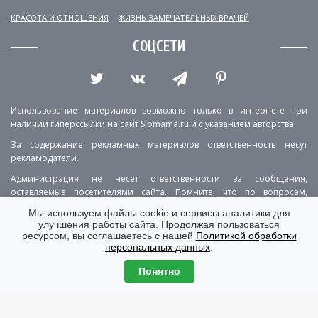
КРАСОТА И ОТНОШЕНИЯ
ЖИЗНЬ ЗАМЕЧАТЕЛЬНЫХ ВРАЧЕЙ
СОЦСЕТИ
Использование материалов возможно только в интернете при
наличии гиперссылки на сайт Sibmama.ru и с указанием авторства.
За содержание рекламных материалов ответственность несут
рекламодатели.
Администрация не несет ответственности за сообщения,
оставляемые посетителями сайта. Помните, что по вопросам,
касающимся здоровья, необходимо консультироваться с врачом.
Мы используем файлы cookie и сервисы аналитики для
улучшения работы сайта. Продолжая пользоваться
РЕКЛАМА
О ПРОЕКТЕ
КОНТАКТЫ
ресурсом, вы соглашаетесь с нашей
Политикой обработки
персональных данных
.
ПОЛИТИКА КОНФИДЕНЦИАЛЬНОСТИ
ВЕРСИЯ ДЛЯ КОМПЬЮТЕРА
Понятно
© Copyright 2001-2026 Sibmama.ru