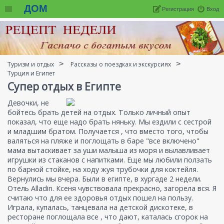
ДОМ
Регистрация
Вход
Туризм и отдых
Рассказы о поездках и экскурсиях
Турция и Египет
Супер отдых в Египте
Девочки, не
бойтесь брать детей на отдых. Только личный опыт
показал, что еще надо брать няньку. Мы ездили с сестрой
и младшим братом. Получается , что вместо того, чтобы
валяться на пляже и поглощать в баре "все включено"
мама вытаскивает за уши малыша из моря и вылавливает
игрушки из стаканов с напитками. Еще мы любили ползать
по барной стойке, на ходу жуя трубочки для коктейля.
Вернулись мы вчера. Были в египте, в хургаде 2 недели.
Отель Alladin. Ксеня чувствовала прекрасно, загорела вся. Я
считаю что для ее здоровья отдых пошел на пользу.
Играла, купалась, танцевала на детской дискотеке, в
ресторане поглощала все , что дают, каталась сгорок на