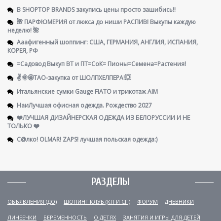
В SHOPTOP BRANDS закупись цены просто зашибись!!
🌺 ПАРФЮМЕРИЯ от люкса до ниши РАСПИВ! Выкупы каждую
неделю! 🌺
Ааафигенный шоппинг: США, ГЕРМАНИЯ, АНГЛИЯ, ИСПАНИЯ,
КОРЕЯ, РФ
=Садовод Выкуп ВТ и ПТ=СоК= Пионы=Семена=Растения!
✌️🌞🤩ТАО-закупка от ШОЛПХЕЛПЕРА!💥
Итальянские сумки Gauge FIATO и трикотаж AIM
НаиЛучшая офисная одежда. Рождество 2027
❤️ЛУЧШАЯ ДИЗАЙНЕРСКАЯ ОДЕЖДА ИЗ БЕЛОРУССИИ И НЕ
ТОЛЬКО ❤️
С@лко! OLMAR! ZAPS! лучшая польская одежда:)
РАЗДЕЛЫ
ОБЪЯВЛЕНИЯ (ДО)
ШОПИНГ КЛУБ (КП И СП)
ФОРУМ
ДНЕВНИКИ
ЛИНЕЕЧКИ
БЕРЕМЕННОСТЬ
О ДЕТЯХ
ЗАНЯТИЯ И ИГРЫ ДЛЯ ДЕТЕЙ