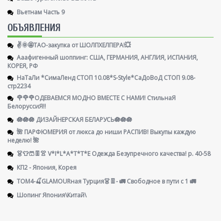
Вьетнам Часть 9
ОБЪЯВЛЕНИЯ
✌️🌞🤩ТАО-закупка от ШОЛПХЕЛПЕРА!💥
Ааафигенный шоппинг: США, ГЕРМАНИЯ, АНГЛИЯ, ИСПАНИЯ,
КОРЕЯ, РФ
НаТаЛи *СимаЛенд СТОП 10.08*S-Style*СаДоВоД СТОП 9.08-
стр2234
🌹🌹🌹ОДЕВАЕМСЯ МОДНО ВМЕСТЕ С НАМИ! СтильнаЯ
БелоруссиЯ‼
🪷🪷🪷 ДИЗАЙНЕРСКАЯ БЕЛАРУСЬ🪷🪷🪷
🌺 ПАРФЮМЕРИЯ от люкса до ниши РАСПИВ! Выкупы каждую
неделю! 🌺
👗👕🩳👖👚 V*I*L*A*T*T*E Одежда Безупречного качества! р. 40-58
КП2 - Япония, Корея
ТОМ4-🍒GLAMOURная Турция👗👖- 🚛 Свободное в пути с 1 🚛
Шопинг Япония\Китай\