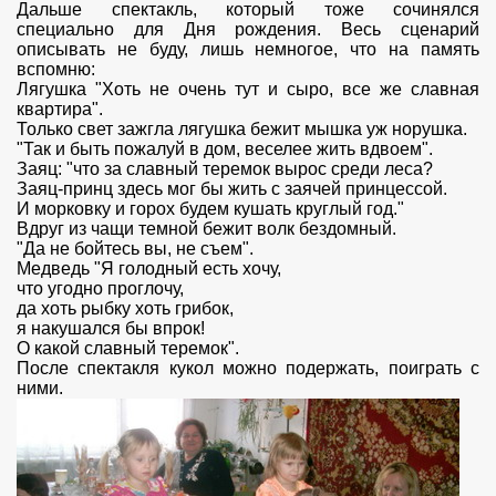
Дальше спектакль, который тоже сочинялся
специально для Дня рождения. Весь сценарий
описывать не буду, лишь немногое, что на память
вспомню:
Лягушка "Хоть не очень тут и сыро, все же славная
квартира".
Только свет зажгла лягушка бежит мышка уж норушка.
"Так и быть пожалуй в дом, веселее жить вдвоем".
Заяц: "что за славный теремок вырос среди леса?
Заяц-принц здесь мог бы жить с заячей принцессой.
И морковку и горох будем кушать круглый год."
Вдруг из чащи темной бежит волк бездомный.
"Да не бойтесь вы, не съем".
Медведь "Я голодный есть хочу,
что угодно проглочу,
да хоть рыбку хоть грибок,
я накушался бы впрок!
О какой славный теремок".
После спектакля кукол можно подержать, поиграть с
ними.