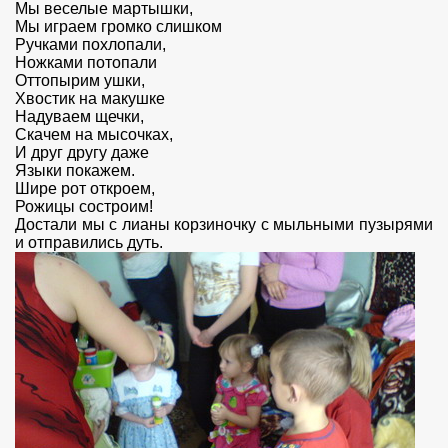
Мы веселые мартышки,
Мы играем громко слишком
Ручками похлопали,
Ножками потопали
Оттопырим ушки,
Хвостик на макушке
Надуваем щечки,
Скачем на мысочках,
И друг другу даже
Языки покажем.
Шире рот откроем,
Рожицы состроим!
Достали мы с лианы корзиночку с мыльными пузырями
и отправились дуть.