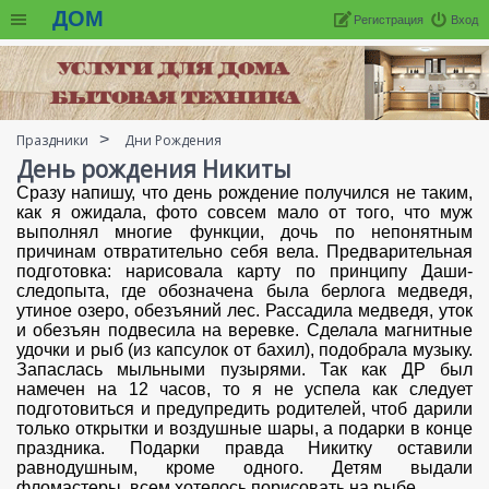
ДОМ
Регистрация
Вход
Праздники
Дни Рождения
День рождения Никиты
Сразу напишу, что день рождение получился не таким,
как я ожидала, фото совсем мало от того, что муж
выполнял многие функции, дочь по непонятным
причинам отвратительно себя вела. Предварительная
подготовка: нарисовала карту по принципу Даши-
следопыта, где обозначена была берлога медведя,
утиное озеро, обезъяний лес. Рассадила медведя, уток
и обезъян подвесила на веревке. Сделала магнитные
удочки и рыб (из капсулок от бахил), подобрала музыку.
Запаслась мыльными пузырями. Так как ДР был
намечен на 12 часов, то я не успела как следует
подготовиться и предупредить родителей, чтоб дарили
только открытки и воздушные шары, а подарки в конце
праздника. Подарки правда Никитку оставили
равнодушным, кроме одного. Детям выдали
фломастеры, всем хотелось порисовать на рыбе.