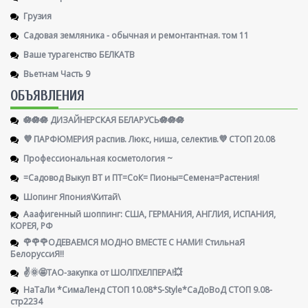
Грузия
Садовая земляника - обычная и ремонтантная. том 11
Ваше турагенство БЕЛКАТВ
Вьетнам Часть 9
ОБЪЯВЛЕНИЯ
🪷🪷🪷 ДИЗАЙНЕРСКАЯ БЕЛАРУСЬ🪷🪷🪷
💜 ПАРФЮМЕРИЯ распив. Люкс, ниша, селектив.💜 СТОП 20.08
Профессиональная косметология ~
=Садовод Выкуп ВТ и ПТ=СоК= Пионы=Семена=Растения!
Шопинг Япония\Китай\
Ааафигенный шоппинг: США, ГЕРМАНИЯ, АНГЛИЯ, ИСПАНИЯ,
КОРЕЯ, РФ
🌹🌹🌹ОДЕВАЕМСЯ МОДНО ВМЕСТЕ С НАМИ! СтильнаЯ
БелоруссиЯ‼
✌️🌞🤩ТАО-закупка от ШОЛПХЕЛПЕРА!💥
НаТаЛи *СимаЛенд СТОП 10.08*S-Style*СаДоВоД СТОП 9.08-
стр2234