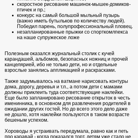
скоростное рисование машинок-мышек-домиков-
птичек и пр.;
конкурс на самый большой мыльный пузырь
(важно иметь бутыльков по количеству людей).
Победил парень, полупрофессиональный пловец.
незапланированные прыжки со спорткомлпекса
на наше супружеское ложе
Полезным оказался журнальный столик с кучей
карандашей, альбомов, безопасных ножниц и прочей
канцелярией, ибо не только дети, но и отдельные
взрослые занялись аппликацией и раскрасками.
Также задумывалось на ватмане нарисовать контуры
дома, дорогу, деревья и т.п., а потом дети с мамами
должны приклеить туда соответствующие наклейки.
Еще было запланировано рисование открыток в честь
именинника, в основном для развлечения родителей в
ожидании других гостей. Но до всего этого дело даже
не дошло, хотя наклейки пользуются в таком возрасте
бешеным успехом.
Хороводы я устраивать передумала, равно как и петь
про каравай - когда показался торт, детям уже стало не