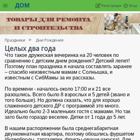
ДОМ
Регистрация
Вход
Праздники
Дни Рождения
Целых два года
Что такое дружеская вечеринка на 20 человек по
сравнению с детским днем рождения? Детский лепет!
Поэтому план праздника я начала составлять заранее
– спасибо неизвестным мамам с Солнышка, и
известным с СибМамы за их рассказы.
По времени - началось около 17:00 и к 21 все
разошлись. Всего было 8 взрослых и 5 детей (звано и
того больше). Но должна сказать, что для хорошо
слаженного детского ДР с программой это много.
Идеально было 2-3 маленьких гостя с мамами. Но так
зато было гораздо веселее. Детки от 1 года до 5 лет.
В нашем распоряжении была среднегабаритная
двухкомнатная квартира, поэтому обошлись фуршетом
(бутерброды, тарталетки, фрукты-овощи-закуска). Для