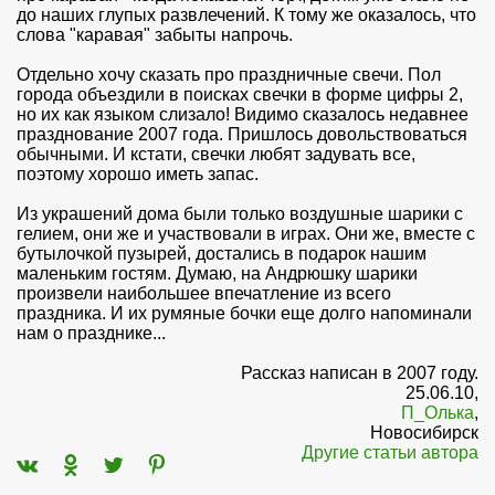
до наших глупых развлечений. К тому же оказалось, что
слова "каравая" забыты напрочь.
Отдельно хочу сказать про праздничные свечи. Пол
города объездили в поисках свечки в форме цифры 2,
но их как языком слизало! Видимо сказалось недавнее
празднование 2007 года. Пришлось довольствоваться
обычными. И кстати, свечки любят задувать все,
поэтому хорошо иметь запас.
Из украшений дома были только воздушные шарики с
гелием, они же и участвовали в играх. Они же, вместе с
бутылочкой пузырей, достались в подарок нашим
маленьким гостям. Думаю, на Андрюшку шарики
произвели наибольшее впечатление из всего
праздника. И их румяные бочки еще долго напоминали
нам о празднике...
Рассказ написан в 2007 году.
25.06.10,
П_Олька
,
Новосибирск
Другие статьи автора