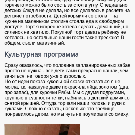
горячего можно было сесть за стол в углу. Специально
детских блюд я не делала, но все делалось в расчете на
детские потребности. Детей кормили со стола + на
кухне на маленьком столике стояла еда в свободном
доступе. Торт я искренне хотела сделать домашний, но
силенок не хватило. Покупной торт давать ребенку не
хотелось, но остальные наши гости такие трескают. В
общем, съели магазинный.
Культурная программа
Сразу оказалось, что половина запланированных забав
просто не нужна - все дети сами прекрасно нашли, чем
заняться, не говоря уже о взрослых.
Но от идеи показа кукольной сказки отказаться я не
могла, т.к. накануне даже покрасила яйца золотом (два,
про запас), для курочки Рябы. Мы с двумя подругами,
крупные в сущности тетки, набились в детский домик со
снятой крышей. Оттуда торчали наши головы и руки с
куклами. Сложно сказать, насколько это зрелище
понравилось детям, но мы чуть не поумирали со смеху.