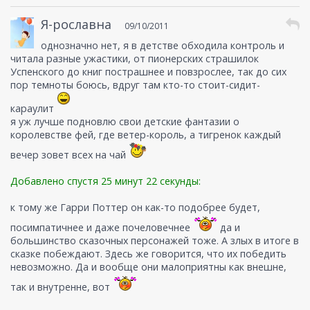
Я-рославна
09/10/2011
однозначно нет, я в детстве обходила контроль и
читала разные ужастики, от пионерских страшилок
Успенского до книг пострашнее и повзрослее, так до сих
пор темноты боюсь, вдруг там кто-то стоит-сидит-
караулит
я уж лучше подновлю свои детские фантазии о
королевстве фей, где ветер-король, а тигренок каждый
вечер зовет всех на чай
Добавлено спустя 25 минут 22 секунды:
к тому же Гарри Поттер он как-то подобрее будет,
посимпатичнее и даже почеловечнее
да и
большинство сказочных персонажей тоже. А злых в итоге в
сказке побеждают. Здесь же говорится, что их победить
невозможно. Да и вообще они малоприятны как внешне,
так и внутренне, вот