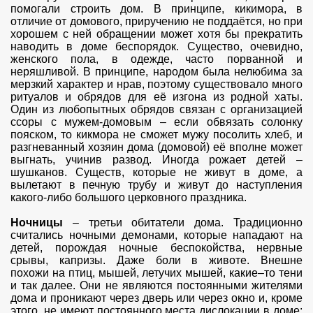
помогали строить дом. В принципе, кикимора, в
отличие от домового, приручению не поддаётся, но при
хорошем с ней обращении может хотя бы прекратить
наводить в доме беспорядок. Существо, очевидно,
женского пола, в одежде, часто порванной и
неряшливой. В принципе, народом была нелюбима за
мерзкий характер и нрав, поэтому существовало много
ритуалов и обрядов для её изгона из родной хаты.
Один из любопытных обрядов связан с организацией
ссоры с мужем-домовым – если обвязать солонку
пояском, то кикмора не сможет мужу посолить хлеб, и
разгневанный хозяин дома (домовой) её вполне может
выгнать, учинив развод. Иногда рожает детей –
шушканов. Существ, которые не живут в доме, а
вылетают в печную трубу и живут до наступления
какого-либо большого церковного праздника.
Ночницы
– третьи обитатели дома. Традиционно
считались ночными демонами, которые нападают на
детей, порождая ночные беспокойства, нервные
срывы, капризы. Даже боли в животе. Внешне
похожи на птиц, мышей, летучих мышей, какие–то тени
и так далее. Они не являются постоянными жителями
дома и проникают через дверь или через окно и, кроме
этого, не имеют постоянного места дислокации в доме: