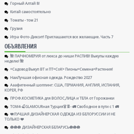
Горный Алтай 8!
Китай самостоятельно
Томаты - том 21
Грузия
Игра Фото-Диксит! Приглашаются все желающие. Часть 7
ОБЪЯВЛЕНИЯ
🌺 ПАРФЮМЕРИЯ от люкса до ниши РАСПИВ! Выкупы каждую
неделю! 🌺
=Садовод Выкуп ВТ и ПТ=СоК= Пионы=Семена=Растения!
НаиЛучшая офисная одежда. Рождество 2027
Ааафигенный шоппинг: США, ГЕРМАНИЯ, АНГЛИЯ, ИСПАНИЯ,
КОРЕЯ, РФ
ПРОФ.КОСМЕТИКА для ВОЛОС,ЛИЦА и ТЕЛА от Горожанки
ТОМ4-🍒GLAMOURная Турция👗👖- 🚛 Свободное в пути с 1 🚛
❤️ЛУЧШАЯ ДИЗАЙНЕРСКАЯ ОДЕЖДА ИЗ БЕЛОРУССИИ И НЕ
ТОЛЬКО ❤️
🪷🪷🪷 ДИЗАЙНЕРСКАЯ БЕЛАРУСЬ🪷🪷🪷