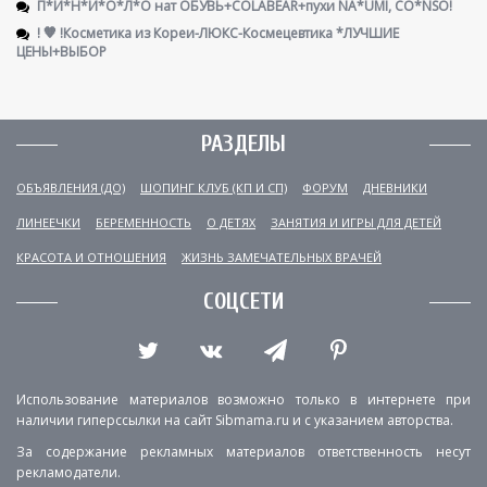
П*И*Н*И*О*Л*О нат ОБУВЬ+COLABEAR+пухи NA*UMI, CO*NSO!
! 🧡 !Косметика из Кореи-ЛЮКС-Космецевтика *ЛУЧШИЕ
ЦЕНЫ+ВЫБОР
РАЗДЕЛЫ
ОБЪЯВЛЕНИЯ (ДО)
ШОПИНГ КЛУБ (КП И СП)
ФОРУМ
ДНЕВНИКИ
ЛИНЕЕЧКИ
БЕРЕМЕННОСТЬ
О ДЕТЯХ
ЗАНЯТИЯ И ИГРЫ ДЛЯ ДЕТЕЙ
КРАСОТА И ОТНОШЕНИЯ
ЖИЗНЬ ЗАМЕЧАТЕЛЬНЫХ ВРАЧЕЙ
СОЦСЕТИ
Использование материалов возможно только в интернете при
наличии гиперссылки на сайт Sibmama.ru и с указанием авторства.
За содержание рекламных материалов ответственность несут
рекламодатели.