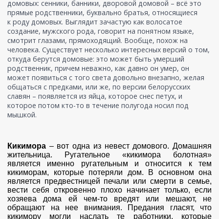
домовых: сенники, банники, дворовой домовой – всё это
прямые родственники, буквально братья, относящиеся
к роду домовых. Выглядит зачастую как волосатое
создание, мужского рода, говорит на понятном языке,
смотрит глазами, прямоходящий. Вообще, похож на
человека. Существует несколько интересных версий о том,
откуда берутся домовые: это может быть умерший
родственник, причем неважно, как давно он умер, он
может появиться с того света довольно внезапно, желая
общаться с предками, или же, по версии белорусских
славян – появляется из яйца, которое снес петух, и
которое потом кто-то в течение полугода носил под
мышкой.
Кикимора
– вот одна из невест домового. Домашняя
жительница. Ругательное «кикимора болотная»
является именно ругательным и относится к тем
кикиморам, которые потеряли дом. В основном она
является предвестницей печали или смерти в семье,
вести себя откровенно плохо начинает только, если
хозяева дома ей чем-то вредят или мешают, не
обращают на нее внимания. Предания гласят, что
кикимору могли наслать те работники, которые