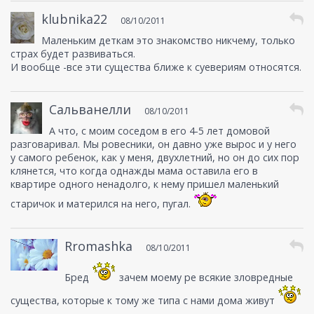
klubnika22
08/10/2011
Маленьким деткам это знакомство никчему, только
страх будет развиваться.
И вообще -все эти существа ближе к суевериям относятся.
Сальванелли
08/10/2011
А что, с моим соседом в его 4-5 лет домовой
разговаривал. Мы ровесники, он давно уже вырос и у него
у самого ребенок, как у меня, двухлетний, но он до сих пор
клянется, что когда однажды мама оставила его в
квартире одного ненадолго, к нему пришел маленький
старичок и матерился на него, пугал.
Rromashka
08/10/2011
Бред
зачем моему ре всякие зловредные
существа, которые к тому же типа с нами дома живут