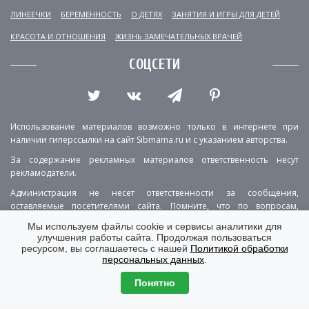
ЛИНЕЕЧКИ
БЕРЕМЕННОСТЬ
О ДЕТЯХ
ЗАНЯТИЯ И ИГРЫ ДЛЯ ДЕТЕЙ
КРАСОТА И ОТНОШЕНИЯ
ЖИЗНЬ ЗАМЕЧАТЕЛЬНЫХ ВРАЧЕЙ
СОЦСЕТИ
Использование материалов возможно только в интернете при
наличии гиперссылки на сайт Sibmama.ru и с указанием авторства.
За содержание рекламных материалов ответственность несут
рекламодатели.
Администрация не несет ответственности за сообщения,
оставляемые посетителями сайта. Помните, что по вопросам,
касающимся здоровья, необходимо консультироваться с врачом.
Мы используем файлы cookie и сервисы аналитики для
улучшения работы сайта. Продолжая пользоваться
РЕКЛАМА
О ПРОЕКТЕ
КОНТАКТЫ
ресурсом, вы соглашаетесь с нашей
Политикой обработки
персональных данных
.
ПОЛИТИКА КОНФИДЕНЦИАЛЬНОСТИ
ВЕРСИЯ ДЛЯ КОМПЬЮТЕРА
Понятно