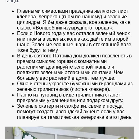
танцы.
Главными символами праздника являются лист
клевера, лепрекон (гном по-нашему) и зеленые
цилиндры. Я бы даже сказала, все зеленое, как в
сказке «Волшебник изумрудного города».
Если с Нового года у вас остался зеленый венок
или гномы в зеленых колпаках, дайте им второй
шанс. Зеленые елочные шары в стеклянной вазе
тоже будут в тему.
В день святого Патрика дом должен позеленеть в
прямом смысле: горшки с комнатными
растениями драпируйте зеленой тканью и
повяжите зелеными атласными лентами. Чем
больше у вас растений в доме, тем лучше.
Окна и стены украсьте бумажными гирляндами из
зеленых трилистников (листья клевера).
Панно из пуговиц в виде трилистника станет
прекрасным украшением или подарком другу.
Зеленые скатерти и салфетки, свечи и посуда
помогут создать ирландский акцент, если у вас
планируется тематическая вечеринка в этот день.