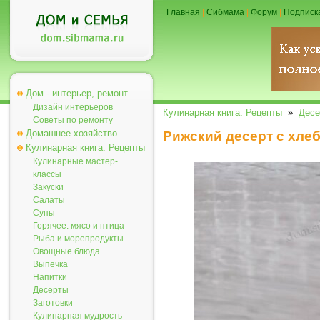
Главная
|
Сибмама
|
Форум
|
Подписк
Дом - интерьер, ремонт
Дизайн интерьеров
Кулинарная книга. Рецепты
»
Десе
Советы по ремонту
Домашнее хозяйство
Рижский десерт с хле
Кулинарная книга. Рецепты
Кулинарные мастер-
классы
Закуски
Салаты
Супы
Горячее: мясо и птица
Рыба и морепродукты
Овощные блюда
Выпечка
Напитки
Десерты
Заготовки
Кулинарная мудрость