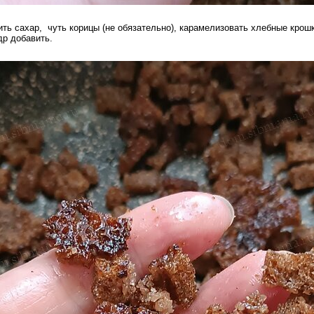
ть сахар, чуть корицы (не обязательно), карамелизовать хлебные крошк
др добавить.