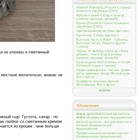
Нижний Новгород (Россия и страны
ближнего зарубежья (СНГ))
Арбузы и дыни-2 (Сад и огород
(семена, рассада, урожай))
Грузия (Россия и страны ближнего
зарубежья (СНГ))
Цветик-первоцветик (Наш цветник )
Гортензия -3 (Наш цветник )
Вьетнам Часть 9 (ЮВА - Тайланд,
Вьетнам, Китай, Индия и другие
страны)
Перцы, от выбора сорта до сбора
ье из клюквы и сметанный
урожая... том 8 (Сад и огород
(семена, рассада, урожай))
Базы отдыха НСО (Сибирь и Алтай.
Активный отдых и туризм)
Нецветущая флора - листья, трава,
кусты, деревья, плоды (Фотофорум.
- местные желательно, ананас не
Все о фото)
Граффити, мозаика, фрески
(Фотофорум. Все о фото)
ФОРУМ
Объявления
🪷🪷🪷 ДИЗАЙНЕРСКАЯ БЕЛАРУСЬ
жный сыр. Густота, сахар - по
🪷🪷🪷 (Коммерческие предложения)
льше люблю со сметанным кремом
Дачный арсенал - всё для красоты и
урожая! (Коммерческие
чается из крошек , мне больше
предложения)
Профессиональная косметология ~
(Коммерческие предложения)