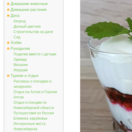
Домашние животные
Домашние растения
Дача
Огород
Дачный цветник
Строительство на даче
Сад
Хобби
Рукоделие
Поделки вместе с детьми
Одежда
Вязание
Игрушки
Туризм и отдых
Рассказы о поездках и
экскурсиях
Отдых на Алтае и Горном
Алтае
Отдых и поездки по
Новосибирской области
Путешествия по России
Ближнее зарубежье
Интересные места
Новосибирска