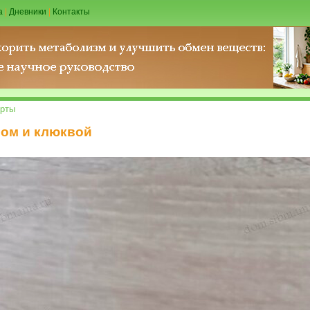
а
|
Дневники
|
Контакты
рты
бом и клюквой