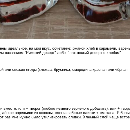
ём идеальное, на мой вкус, сочетание: ржаной хлеб в карамели, варен
им названием "Рижский десерт" либо. "латышский десерт с хлебом".
кой или свежие ягоды (клюква, брусника, смородина красная или чёрная 
 вместе; или + творог (люблю немного зернёного добавить), или + творо
, лёгкое вареньице из клюквы, слегка взбитые сливки + сметана. Я бо
от раз мне нужно было утилизировать сливки. Хлебный слой чаще встре