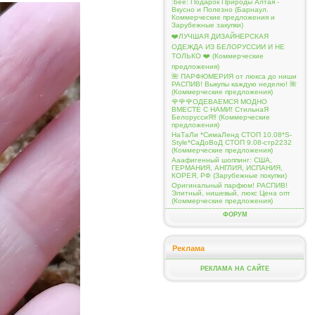
:bee: Подарок Природы Алтая -
Вкусно и Полезно (Барнаул.
Коммерческие предложения и
Зарубежные закупки)
❤️ЛУЧШАЯ ДИЗАЙНЕРСКАЯ
ОДЕЖДА ИЗ БЕЛОРУССИИ И НЕ
ТОЛЬКО ❤️ (Коммерческие
предложения)
🌺 ПАРФЮМЕРИЯ от люкса до ниши
РАСПИВ! Выкупы каждую неделю! 🌺
(Коммерческие предложения)
🌹🌹🌹ОДЕВАЕМСЯ МОДНО
ВМЕСТЕ С НАМИ! СтильнаЯ
БелоруссиЯ‼ (Коммерческие
предложения)
НаТаЛи *СимаЛенд СТОП 10.08*S-
Style*СаДоВоД СТОП 9.08-стр2232
(Коммерческие предложения)
Ааафигенный шоппинг: США,
ГЕРМАНИЯ, АНГЛИЯ, ИСПАНИЯ,
КОРЕЯ, РФ (Зарубежные покупки)
Оригинальный парфюм! РАСПИВ!
Элитный, нишевый, люкс Цена опт
(Коммерческие предложения)
ФОРУМ
Реклама
РЕКЛАМА НА САЙТЕ