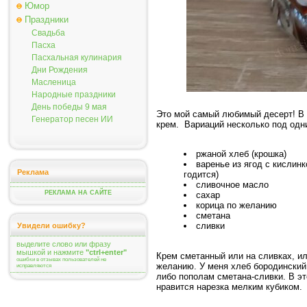
Юмор
Праздники
Свадьба
Пасха
Пасхальная кулинария
Дни Рождения
Масленица
Народные праздники
День победы 9 мая
Это мой самый любимый десерт! В н
Генератор песен ИИ
крем. Вариаций несколько под одн
ржаной хлеб (крошка)
варенье из ягод с кислин
Реклама
годится)
сливочное масло
РЕКЛАМА НА САЙТЕ
сахар
корица по желанию
сметана
сливки
Увидели ошибку?
выделите слово или фразу
мышкой и нажмите
"ctrl+enter"
Крем сметанный или на сливках, или
ошибки в отзывах пользователей не
желанию. У меня хлеб бородинский
исправляются
либо пополам сметана-сливки. В эт
нравится нарезка мелким кубиком.