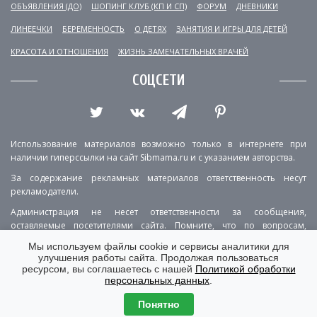
ОБЪЯВЛЕНИЯ (ДО)
ШОПИНГ КЛУБ (КП И СП)
ФОРУМ
ДНЕВНИКИ
ЛИНЕЕЧКИ
БЕРЕМЕННОСТЬ
О ДЕТЯХ
ЗАНЯТИЯ И ИГРЫ ДЛЯ ДЕТЕЙ
КРАСОТА И ОТНОШЕНИЯ
ЖИЗНЬ ЗАМЕЧАТЕЛЬНЫХ ВРАЧЕЙ
СОЦСЕТИ
Использование материалов возможно только в интернете при
наличии гиперссылки на сайт Sibmama.ru и с указанием авторства.
За содержание рекламных материалов ответственность несут
рекламодатели.
Администрация не несет ответственности за сообщения,
оставляемые посетителями сайта. Помните, что по вопросам,
касающимся здоровья, необходимо консультироваться с врачом.
Мы используем файлы cookie и сервисы аналитики для
улучшения работы сайта. Продолжая пользоваться
РЕКЛАМА
О ПРОЕКТЕ
КОНТАКТЫ
ресурсом, вы соглашаетесь с нашей
Политикой обработки
персональных данных
.
ПОЛИТИКА КОНФИДЕНЦИАЛЬНОСТИ
ВЕРСИЯ ДЛЯ КОМПЬЮТЕРА
Понятно