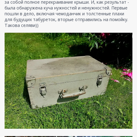
за собой полное перекраивание крыши. И, как результат -
была обнаружена куча нужностей и ненужностей. Первые
пошли в дело, включая чемоданчик и толстенные плахи
для будущих табуреток, вторые отправились на помойку.
Такова селяви))