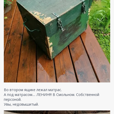
Во втором ящике лежал матрас.
А под матрасом.... ЛЕНИН!!! В Смольном. Собственной
персоной.
Увы, недовышитый.