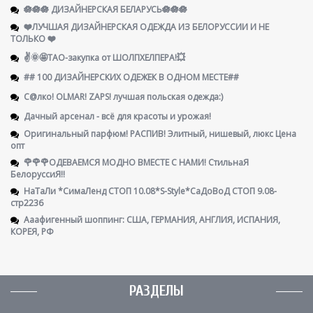
🪷🪷🪷 ДИЗАЙНЕРСКАЯ БЕЛАРУСЬ🪷🪷🪷
❤️ЛУЧШАЯ ДИЗАЙНЕРСКАЯ ОДЕЖДА ИЗ БЕЛОРУССИИ И НЕ
ТОЛЬКО ❤️
✌️🌞🤩ТАО-закупка от ШОЛПХЕЛПЕРА!💥
## 100 ДИЗАЙНЕРСКИХ ОДЕЖЕК В ОДНОМ МЕСТЕ##
С@лко! OLMAR! ZAPS! лучшая польская одежда:)
Дачный арсенал - всё для красоты и урожая!
Оригинальный парфюм! РАСПИВ! Элитный, нишевый, люкс Цена
опт
🌹🌹🌹ОДЕВАЕМСЯ МОДНО ВМЕСТЕ С НАМИ! СтильнаЯ
БелоруссиЯ‼
НаТаЛи *СимаЛенд СТОП 10.08*S-Style*СаДоВоД СТОП 9.08-
стр2236
Ааафигенный шоппинг: США, ГЕРМАНИЯ, АНГЛИЯ, ИСПАНИЯ,
КОРЕЯ, РФ
РАЗДЕЛЫ