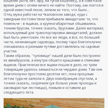
кошелёк (хотя, нет, вру, на тугой кошелёк)), а в советское
время днём с огнём ничего не найти. Поэтому, как поётся в
одной известной песне, лепили из того, что было...
Отец мужа работал на Чкаловском заводе, куда с
завидным постоянством прибывали авиадетали: те, что
помельче - в ящиках, а крупногабаритные обшивались
тонким брусом, точнее сказать, брусками. Далее материал,
используемый для транспортировки авиадеталей, должен
был быть уничтожен. Но все же люди, и все, по большей
части, начинающие садоводы, посему тара благополучно
списывалась и разными путями доставлялись на садовые
участки.
Таким образом, "туловище" нашей дачи было построено
из авиабрусков, а изнутри обшито крышками и спинками
ящиков. Практически все ящики пошли в дело, но трём
товарищам удалось заныкаться на чердаке дома. Там они
благополучно простояли десятки лет, пока прошлым
летом туда не залезла я. Двух новобранцев спустили, а
точнее сказать, скорячили (уж больно узкие проходы и
заковыристые лестницы)), помыли и оставили до
следующего лета.