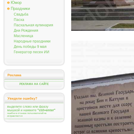
Юмор
Праздники
Свадьба
Пасха
Пасхальная кулинария
Дни Рождения
Масленица
Народные праздники
День победы 9 мая
Генератор песен ИИ
Реклама
РЕКЛАМА НА САЙТЕ
Увидели ошибку?
выделите слово или фразу
мышкой и нажмите
"ctrl+enter"
ошибки в отзывах пользователей не
исправляются