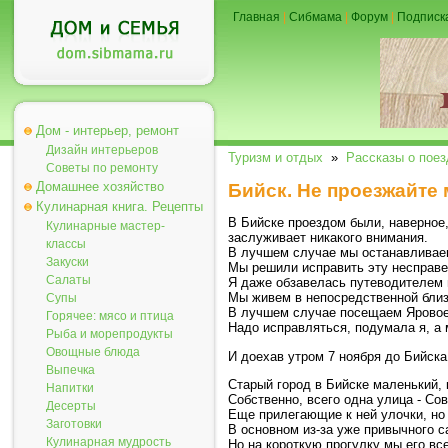
Главная
|
Сибмама
|
Форум
|
Подписк
Дом - интерьер, ремонт
Дизайн интерьеров
Туризм и отдых
»
Рассказы о поез
Советы по ремонту
Домашнее хозяйство
Бийск. Не проезжайте
Кулинарная книга. Рецепты
В Бийске проездом были, наверное,
Кулинарные мастер-
заслуживает никакого внимания.
классы
В лучшем случае мы останавливаем
Закуски
Мы решили исправить эту несправе
Салаты
Я даже обзавелась путеводителем 
Мы живем в непосредственной близо
Супы
В лучшем случае посещаем Яровое,
Горячее: мясо и птица
Надо исправляться, подумала я, а
Рыба и морепродукты
Овощные блюда
И доехав утром 7 ноября до Бийска
Выпечка
Старый город в Бийске маленький, к
Напитки
Собственно, всего одна улица - Сове
Десерты
Еще прилегающие к ней улочки, но 
Заготовки
В основном из-за уже привычного с
Кулинарная мудрость
Но на короткую прогулку мы его вс