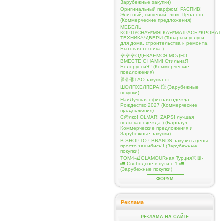
Зарубежные закупки)
Оригинальный парфюм! РАСПИВ!
Элитный, нишевый, люкс Цена опт
(Коммерческие предложения)
МЕБЕЛЬ
КОРПУСНАЯ*МЯГКАЯ*МАТРАСЫ*КРОВА
ТЕХНИКА*ДВЕРИ (Товары и услуги
для дома, строительства и ремонта.
Бытовая техника.)
🌹🌹🌹ОДЕВАЕМСЯ МОДНО
ВМЕСТЕ С НАМИ! СтильнаЯ
БелоруссиЯ‼ (Коммерческие
предложения)
✌️🌞🤩ТАО-закупка от
ШОЛПХЕЛПЕРА!💥 (Зарубежные
покупки)
НаиЛучшая офисная одежда.
Рождество 2027 (Коммерческие
предложения)
С@лко! OLMAR! ZAPS! лучшая
польская одежда:) (Барнаул.
Коммерческие предложения и
Зарубежные закупки)
В SHOPTOP BRANDS закупись цены
просто зашибись!! (Зарубежные
покупки)
ТОМ4-🍒GLAMOURная Турция👗👖-
🚛 Свободное в пути с 1 🚛
(Зарубежные покупки)
ФОРУМ
Реклама
РЕКЛАМА НА САЙТЕ