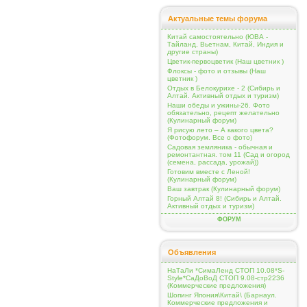
Актуальные темы форума
Китай самостоятельно (ЮВА -
Тайланд, Вьетнам, Китай, Индия и
другие страны)
Цветик-первоцветик (Наш цветник )
Флоксы - фото и отзывы (Наш
цветник )
Отдых в Белокурихе - 2 (Сибирь и
Алтай. Активный отдых и туризм)
Наши обеды и ужины-26. Фото
обязательно, рецепт желательно
(Кулинарный форум)
Я рисую лето – А какого цвета?
(Фотофорум. Все о фото)
Садовая земляника - обычная и
ремонтантная. том 11 (Сад и огород
(семена, рассада, урожай))
Готовим вместе с Леной!
(Кулинарный форум)
Ваш завтрак (Кулинарный форум)
Горный Алтай 8! (Сибирь и Алтай.
Активный отдых и туризм)
ФОРУМ
Объявления
НаТаЛи *СимаЛенд СТОП 10.08*S-
Style*СаДоВоД СТОП 9.08-стр2236
(Коммерческие предложения)
Шопинг Япония\Китай\ (Барнаул.
Коммерческие предложения и