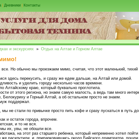
а
|
Дневники
|
Контакты
дках и экскурсиях
»
Отдых на Алтае и Горном Алтае
 мимо!
 все. Но обычно мы проезжаем мимо, считая, что этот маленький, тихий
ся здесь перекусить, и сразу же едем дальше, на Алтай или домой.
дливость и уделить городу несколько часов времени.
по Алтайскому краю, который буквально проглотила.
сти от этого региона, но знаем самую малость, а ведь там много интер
 Белокуриху и Горный Алтай, а об остальном просто не знаем.
 муж поддержал.
, мы не стали по привычке просто пить кофе и сразу пускаться в путь д
ак и остаток города, впрочем.
тская, и то не вся.
мы их, увы, не обошли все.
аботажа, на этот раз старшего ребенка, который непременно хотел пойти
е же раскрутили, и, припарковавшись около Бийского драмтеатра, пошли