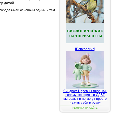
ор домой.
а города были основаны одним и тем
[Психология]
Синдром Царевны-лягушки:
почему женщины с СДВГ
выгорают и не могут просто
«взять себя в руки»
РЕКЛАМА НА САЙТЕ