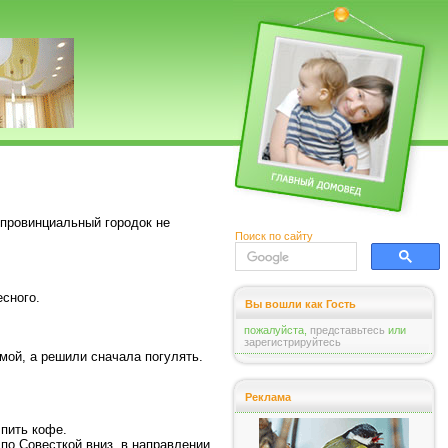
 провинциальный городок не
Поиск по сайту
есного.
Вы вошли как Гость
пожалуйста,
представьтесь
или
зарегистрируйтесь
омой, а решили сначала погулять.
Реклама
 пить кофе.
 по Совесткой вниз, в направлении