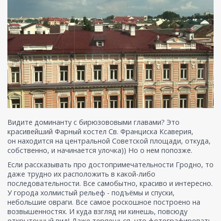
Видите доминанту с бирюзововыми главами? Это
красивейший Фарный костел Св. Франциска Ксаверия,
он находится на центральной Советской площади, откуда,
собственно, и начинается улочка)) Но о нем попозже.
Если рассказывать про достопримечательности Гродно, то
даже трудно их расположить в какой-либо
последовательности. Все самобытно, красиво и интересно.
У города холмистый рельеф - подъёмы и спуски,
небольшие овраги. Все самое роскошное построено на
возвышенностях. И куда взгляд ни кинешь, повсюду
открыточный вид! Даже теряешься, что фотографировать