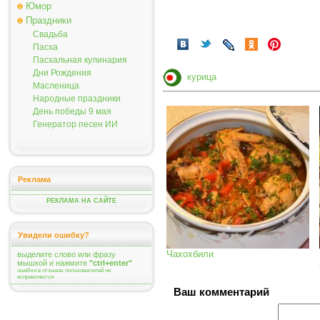
Юмор
Праздники
Свадьба
Пасха
Пасхальная кулинария
Дни Рождения
курица
Масленица
Народные праздники
День победы 9 мая
Генератор песен ИИ
Реклама
РЕКЛАМА НА САЙТЕ
Увидели ошибку?
Чахохбили
выделите слово или фразу
мышкой и нажмите
"ctrl+enter"
ошибки в отзывах пользователей не
исправляются
Ваш комментарий