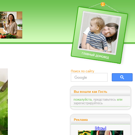
Поиск по сайту
Вы вошли как Гость
пожалуйста,
представьтесь
или
зарегистрируйтесь
Реклама
[Игры]