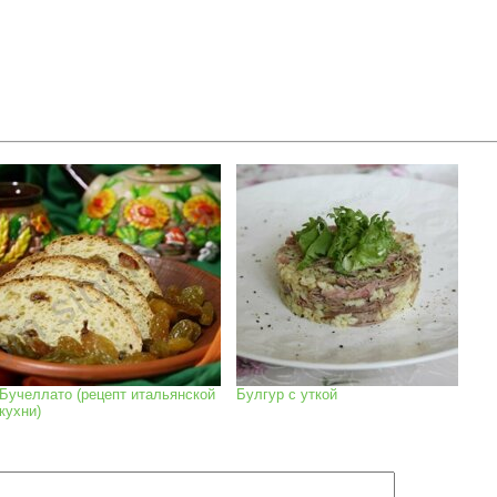
Бучеллато (рецепт итальянской
Булгур с уткой
кухни)