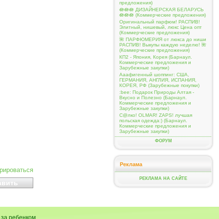
предложения)
🪷🪷🪷 ДИЗАЙНЕРСКАЯ БЕЛАРУСЬ
🪷🪷🪷 (Коммерческие предложения)
Оригинальный парфюм! РАСПИВ!
Элитный, нишевый, люкс Цена опт
(Коммерческие предложения)
🌺 ПАРФЮМЕРИЯ от люкса до ниши
РАСПИВ! Выкупы каждую неделю! 🌺
(Коммерческие предложения)
КП2 - Япония, Корея (Барнаул.
Коммерческие предложения и
Зарубежные закупки)
Ааафигенный шоппинг: США,
ГЕРМАНИЯ, АНГЛИЯ, ИСПАНИЯ,
КОРЕЯ, РФ (Зарубежные покупки)
:bee: Подарок Природы Алтая -
Вкусно и Полезно (Барнаул.
Коммерческие предложения и
Зарубежные закупки)
С@лко! OLMAR! ZAPS! лучшая
польская одежда:) (Барнаул.
Коммерческие предложения и
Зарубежные закупки)
ФОРУМ
Реклама
ирироваться
РЕКЛАМА НА САЙТЕ
 за ребенком