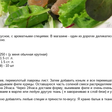
кусное, с ароматными специями. В магазине - один из дорогих деликате
жно.
 250 г (у меня обычная крупная)
.5 ст. л.
1.5 ст. л.
) - 10 шт
ев, перемолотый лавровы лист. Затем добавить коньяк и все перемеш
кладываем филе курицы. Оставшуюся часть соленой смеси распределяем
 на 24часа. Через 24часа достаем форму, вынимаем филе и очень-очен
аем в марлю или любую другую ткань ( я заворачиваю в слой бязи) и у
о добавлять любые специи и пряности по-вкусу. Я храню балык в ткани