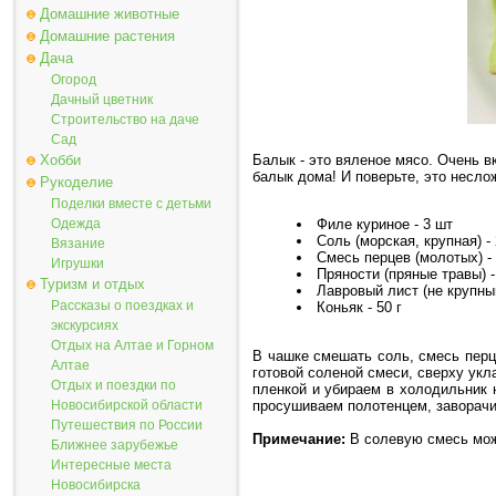
Домашние животные
Домашние растения
Дача
Огород
Дачный цветник
Строительство на даче
Сад
Хобби
Балык - это вяленое мясо. Очень в
балык дома! И поверьте, это несло
Рукоделие
Поделки вместе с детьми
Одежда
Филе куриное - 3 шт
Соль (морская, крупная) -
Вязание
Смесь перцев (молотых) - 1
Игрушки
Пряности (пряные травы) - 
Туризм и отдых
Лавровый лист (не крупный
Рассказы о поездках и
Коньяк - 50 г
экскурсиях
Отдых на Алтае и Горном
В чашке смешать соль, смесь перц
Алтае
готовой соленой смеси, сверху у
Отдых и поездки по
пленкой и убираем в холодильник
просушиваем полотенцем, заворачив
Новосибирской области
Путешествия по России
Примечание:
В солевую смесь можн
Ближнее зарубежье
Интересные места
Новосибирска