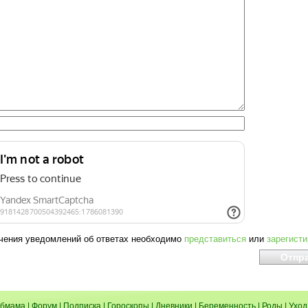
чения уведомлений об ответах необходимо
представиться
или
зарегист
бмама
|
Форум
|
Подписка
|
Гороскопы
|
Дневники
|
Беременность
|
Роды
|
Уход