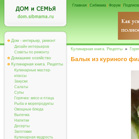
Главная
|
Сибмама
|
Форум
|
Подписк
Дом - интерьер, ремонт
Дизайн интерьеров
Кулинарная книга. Рецепты
»
Горя
Советы по ремонту
Домашнее хозяйство
Балык из куриного фи
Кулинарная книга. Рецепты
Кулинарные мастер-
классы
Закуски
Салаты
Супы
Горячее: мясо и птица
Рыба и морепродукты
Овощные блюда
Выпечка
Напитки
Десерты
Заготовки
Кулинарная мудрость