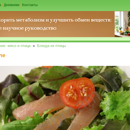
а
|
Дневники
|
Контакты
чее: мясо и птица
»
Блюда из птицы
ле