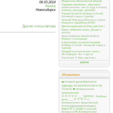
Медальоны (Кулинарный форум)
06.03.2014
Садовая земляника - обычная и
Haruka
ремонтантная. том 11 (Сад и огород
Новосибирск
(семена, рассада, урожай))
Горный Алтай 8! (Сибирь и Алтай.
Активный отдых и туризм)
Нижний Новгород (Россия и страны
ближнего зарубежья (СНГ))
Другие статьи автора
Цветик-первоцветик (Наш цветник )
Вирус лейкемии кошек. (Кошки и
котята)
Перетягивание мягкой мебели
(Ремонт и интерьер)
в Красноярск за впечатлениями
(Сибирь и Алтай. Активный отдых и
туризм)
Каждый охотник желает знать...
(Фотофорум. Все о фото)
Гортензия -3 (Наш цветник )
ФОРУМ
Объявления
❤️ЛУЧШАЯ ДИЗАЙНЕРСКАЯ
ОДЕЖДА ИЗ БЕЛОРУССИИ И НЕ
ТОЛЬКО ❤️ (Коммерческие
предложения)
💛 💚 💛 💚 💛 ___ ЭНГРОС - Клубные
цены ___ 💚 💛 💚 💛 ㈏
(Коммерческие предложения)
🌹🌹🌹ОДЕВАЕМСЯ МОДНО
ВМЕСТЕ С НАМИ! СтильнаЯ
БелоруссиЯ‼ (Коммерческие