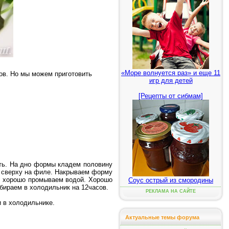
«Море волнуется раз» и еще 11
сов. Но мы можем приготовить
игр для детей
[Рецепты от сибмам]
ать. На дно формы кладем половину
 сверху на филе. Накрываем форму
ь хорошо промываем водой. Хорошо
Соус острый из смородины
бираем в холодильник на 12часов.
РЕКЛАМА НА САЙТЕ
 в холодильнике.
Актуальные темы форума