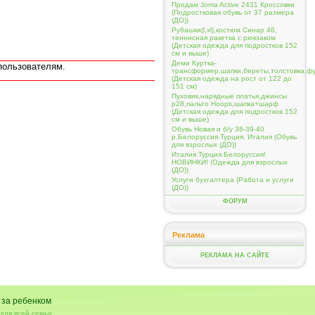
Продам Joma Active 2431 Кроссовки
(Подростковая обувь от 37 размера
(ДО))
Рубашки(l,xl),костюм Синар 46,
теннисная ракетка с рюкзаком
(Детская одежда для подростков 152
см и выше)
Деми Куртка-
пользователям.
трансформер,шапки,береты,толстовка,ф
(Детская одежда на рост от 122 до
151 см)
Пуховик,нарядные платья,джинсы
р28,пальто Hoops,шапка+шарф
(Детская одежда для подростков 152
см и выше)
Обувь Новая и б/у 38-39-40
р.Белоруссия.Турция, Италия (Обувь
для взрослых (ДО))
Италия.Турция.Белоруссия!
НОВИНКИ! (Одежда для взрослых
(ДО))
Услуги бухгалтера (Работа и услуги
(ДО))
ФОРУМ
Реклама
РЕКЛАМА НА САЙТЕ
 за ребенком
для всей семьи.