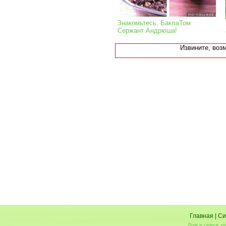
Знакомьтесь, БаклаТом
Сержант Андрюша!
Извините, воз
Главная
|
Си
Дом и семья: р