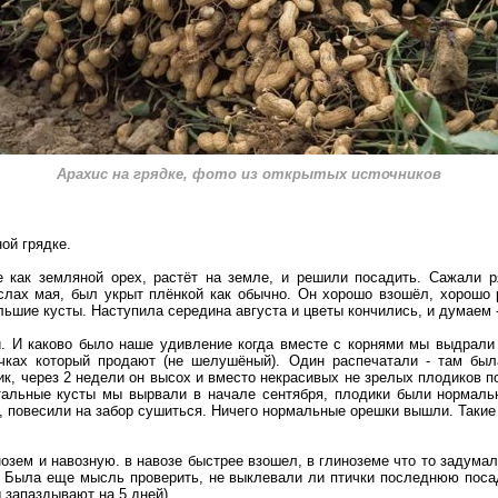
Арахис на грядке, фото из открытых источников
ой грядке.
 как земляной орех, растёт на земле, и решили посадить. Сажали р
ислах мая, был укрыт плёнкой как обычно. Он хорошо взошёл, хорошо 
ольшие кусты. Наступила середина августа и цветы кончились, и думаем -
и. И каково было наше удивление когда вместе с корнями мы выдрали 
чках который продают (не шелушёный). Один распечатали - там был
ик, через 2 недели он высох и вместо некрасивых не зрелых плодиков 
тальные кусты мы вырвали в начале сентября, плодики были нормал
е, повесили на забор сушиться. Ничего нормальные орешки вышли. Такие 
нозем и навозную. в навозе быстрее взошел, в глиноземе что то задумалс
. Была еще мысль проверить, не выклевали ли птички последнюю поса
 запаздывают на 5 дней).