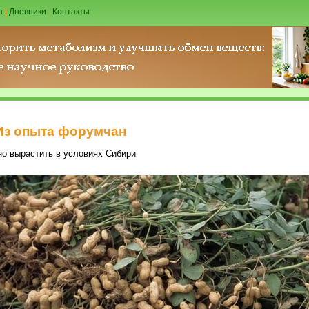
а
|
Дневники
|
Контакты
Из опыта форумчан
но вырастить в условиях Сибири