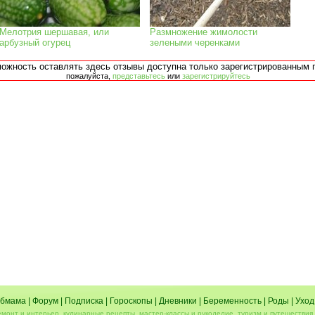
Мелотрия шершавая, или
Размножение жимолости
арбузный огурец
зелеными черенками
можность оставлять здесь отзывы доступна только зарегистрированным 
пожалуйста,
представьтесь
или
зарегистрируйтесь
бмама
|
Форум
|
Подписка
|
Гороскопы
|
Дневники
|
Беременность
|
Роды
|
Уход
емонт и интерьер, кулинарные рецепты, мастер-классы и рукоделие, туризм и путешествия 