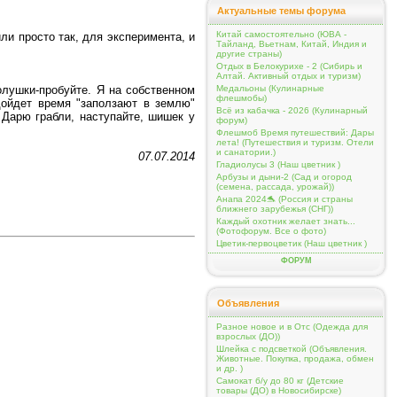
Актуальные темы форума
Китай самостоятельно (ЮВА -
ли просто так, для эксперимента, и
Тайланд, Вьетнам, Китай, Индия и
.
другие страны)
Отдых в Белокурихе - 2 (Сибирь и
Алтай. Активный отдых и туризм)
олушки-пробуйте. Я на собственном
Медальоны (Кулинарные
флешмобы)
дойдет время "заползают в землю"
Всё из кабачка - 2026 (Кулинарный
 Дарю грабли, наступайте, шишек у
форум)
Флешмоб Время путешествий: Дары
лета! (Путешествия и туризм. Отели
и санатории.)
07.07.2014
Гладиолусы 3 (Наш цветник )
Арбузы и дыни-2 (Сад и огород
(семена, рассада, урожай))
Анапа 2024🐬 (Россия и страны
ближнего зарубежья (СНГ))
Каждый охотник желает знать...
(Фотофорум. Все о фото)
Цветик-первоцветик (Наш цветник )
ФОРУМ
Объявления
Разное новое и в Отс (Одежда для
взрослых (ДО))
Шлейка с подсветкой (Объявления.
Животные. Покупка, продажа, обмен
и др. )
Самокат б/у до 80 кг (Детские
товары (ДО) в Новосибирске)