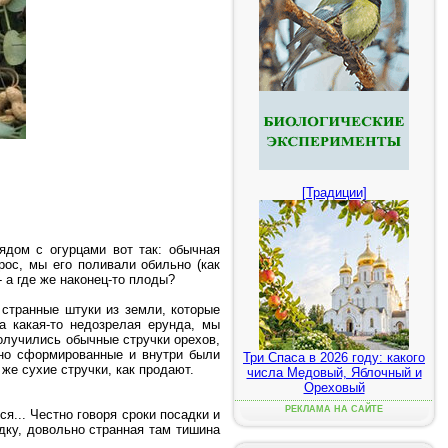
[Традиции]
ядом с огурцами вот так: обычная
рос, мы его поливали обильно (как
 а где же наконец-то плоды?
странные штуки из земли, которые
а какая-то недозрелая ерунда, мы
получились обычные стручки орехов,
ьно сформированные и внутри были
Три Спаса в 2026 году: какого
же сухие стручки, как продают.
числа Медовый, Яблочный и
Ореховый
РЕКЛАМА НА САЙТЕ
я... Честно говоря сроки посадки и
дку, довольно странная там тишина