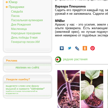
Юмор
Варвара Плюшкина
Праздники
Садить его придётся каждый год за
Свадьба
урожай я не запоминала. Садили об
Пасха
Пасхальная кулинария
MNBer
Арахис у нас - это усилия, земля
Дни Рождения
опыте проверила. Есть желающие?
Масленица
(земляной орех), но лучше подоку
Народные праздники
меня немерено от подобных экспер
День победы 9 мая
Генератор песен ИИ
редкие растения
Реклама
РЕКЛАМА НА САЙТЕ
Увидели ошибку?
выделите слово или фразу
мышкой и нажмите
"ctrl+enter"
ошибки в отзывах пользователей не
исправляются