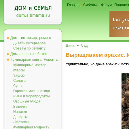
Главная
|
Сибмама
|
Форум
|
Подписк
Дом - интерьер, ремонт
Дизайн интерьеров
Дача
»
Сад
Советы по ремонту
Домашнее хозяйство
Выращиваем арахис. 
Кулинарная книга. Рецепты
Удивительно, но даже арахиск мож
Кулинарные мастер-
классы
Закуски
Салаты
Супы
Горячее: мясо и птица
Рыба и морепродукты
Овощные блюда
Выпечка
Напитки
Десерты
Заготовки
Кулинарная мудрость