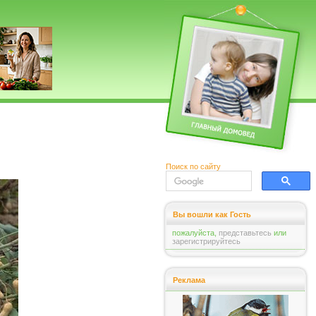
Поиск по сайту
Вы вошли как Гость
пожалуйста,
представьтесь
или
зарегистрируйтесь
Реклама