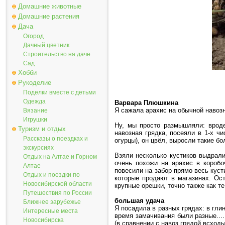
Домашние животные
Домашние растения
Дача
Огород
Дачный цветник
Строительство на даче
Сад
Хобби
Рукоделие
Поделки вместе с детьми
Одежда
Варвара Плюшкина
Я сажала арахис на обычной навозн
Вязание
Игрушки
Ну, мы просто размышляли: вроде
Туризм и отдых
навозная грядка, посеяли в 1-х ч
Рассказы о поездках и
огурцы), он цвёл, выросли такие б
экскурсиях
Взяли несколько кустиков выдрал
Отдых на Алтае и Горном
очень похожи на арахис в коробо
Алтае
повесили на забор прямо весь куст
Отдых и поездки по
которые продают в магазинах. Ос
Новосибирской области
крупные орешки, точно также как т
Путешествия по России
большая удача
Ближнее зарубежье
Я посадила в разных грядах: в гли
Интересные места
время замачивания были разные...
Новосибирска
(в сравнении с навоз.грядой всходы