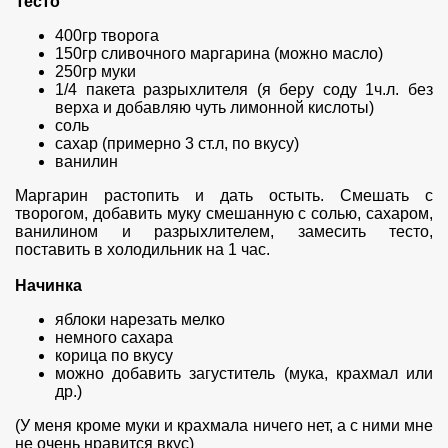
Тесто
400гр творога
150гр сливочного маргарина (можно масло)
250гр муки
1/4 пакета разрыхлителя (я беру соду 1ч.л. без
верха и добавляю чуть лимонной кислоты)
соль
сахар (примерно 3 ст.л, по вкусу)
ванилин
Маргарин растопить и дать остыть. Смешать с
творогом, добавить муку смешанную с солью, сахаром,
ванилином и разрыхлителем, замесить тесто,
поставить в холодильник на 1 час.
Начинка
яблоки нарезать мелко
немного сахара
корица по вкусу
можно добавить загуститель (мука, крахмал или
др.)
(У меня кроме муки и крахмала ничего нет, а с ними мне
не очень нравится вкус)