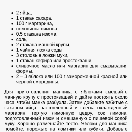
2 яйца,
1 стакан сахара,
100 г маргарина,
половинка лимона,
0,5 стакана изюма,
соль,
2 стакана манной крупы,
1 чайная ложка соды,
3 столовые ложки муки,
1 стакан кефира или простокваши,
сливочное масло или маргарин для смазывания
формы,
2 – 3 яблока или 100 г замороженной красной или
черной смородины.
Для приготовления манника с яблоками смешайте
манную крупу с простоквашей и дайте постоять около
часа, чтобы манка разбухла. Затем добавьте взбитые с
сахаром яйца, растопленный и слегка охлажденный
маргарин, тертую лимонную цедру, сок лимона,
подготовленный изюм и смешанную с пищевой содой
муку. Хорошо размешайте тесто. Яблоки для манника
помойте, порежьте на ломтики или кубики. Добавьте