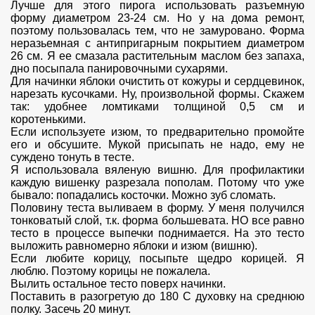
Лучше для этого пирога использовать разъемную
форму диаметром 23-24 см. Но у на дома ремонт,
поэтому пользовалась тем, что не замуровано. Форма
неразьемная с антипригарным покрытием диаметром
26 см. Я ее смазала растительным маслом без запаха,
дно посыпала панировочными сухарями.
Для начинки яблоки очистить от кожуры и сердцевинок,
нарезать кусочками. Ну, произвольной формы. Скажем
так: удобнее ломтиками толщиной 0,5 см и
коротенькими.
Если используете изюм, то предварительно промойте
его и обсушите. Мукой присыпать не надо, ему не
суждено тонуть в тесте.
Я использовала вяленую вишню. Для профилактики
каждую вишенку разрезала пополам. Потому что уже
бывало: попадались косточки. Можно зуб сломать.
Половину теста выливаем в форму. У меня получился
тонковатый слой, т.к. форма большевата. НО все равно
тесто в процессе выпечки поднимается. На это тесто
выложить равномерно яблоки и изюм (вишню).
Если любите корицу, посыпьте щедро корицей. Я
люблю. Поэтому корицы не пожалела.
Вылить остальное тесто поверх начинки.
Поставить в разогретую до 180 С духовку на среднюю
полку. Засечь 20 минут.