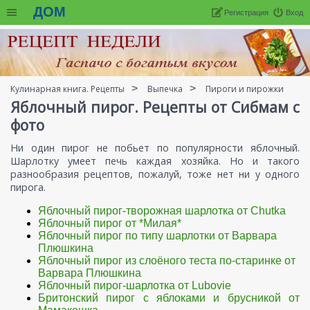
ДОМ
Регистрация
Вход
Кулинарная книга. Рецепты
Выпечка
Пироги и пирожки
Яблочный пирог. Рецепты от Сибмам с
фото
Ни один пирог не побьет по популярности яблочный.
Шарлотку умеет печь каждая хозяйка. Но и такого
разнообразия рецептов, пожалуй, тоже нет ни у одного
пирога.
Яблочный пирог-творожная шарлотка от Chutka
Яблочный пирог от *Милая*
Яблочный пирог по типу шарлотки от Варвара
Плюшкина
Яблочный пирог из слоёного теста по-старинке от
Варвара Плюшкина
Яблочный пирог-шарлотка от Lubovie
Бритонский пирог с яблоками и брусникой от