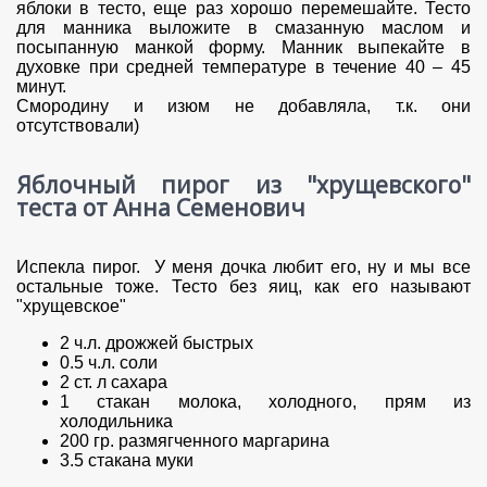
яблоки в тесто, еще раз хорошо перемешайте. Тесто
для манника выложите в смазанную маслом и
посыпанную манкой форму. Манник выпекайте в
духовке при средней температуре в течение 40 – 45
минут.
Смородину и изюм не добавляла, т.к. они
отсутствовали)
Яблочный пирог из "хрущевского"
теста от Анна Семенович
Испекла пирог. У меня дочка любит его, ну и мы все
остальные тоже. Тесто без яиц, как его называют
"хрущевское"
2 ч.л. дрожжей быстрых
0.5 ч.л. соли
2 ст. л сахара
1 стакан молока, холодного, прям из
холодильника
200 гр. размягченного маргарина
3.5 стакана муки