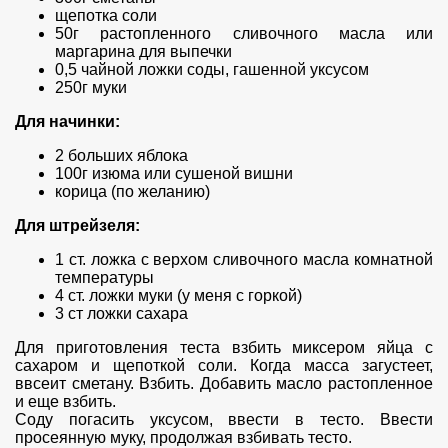
щепотка соли
50г растопленного сливочного масла или
маргарина для выпечки
0,5 чайной ложки соды, гашенной уксусом
250г муки
Для начинки:
2 больших яблока
100г изюма или сушеной вишни
корица (по желанию)
Для штрейзеля:
1 ст. ложка с верхом сливочного масла комнатной
температуры
4 ст. ложки муки (у меня с горкой)
3 ст ложки сахара
Для приготовления теста взбить миксером яйца с
сахаром и щепоткой соли. Когда масса загустеет,
ввсеит сметану. Взбить. Добавить масло растопленное
и еще взбить.
Соду погасить уксусом, ввести в тесто. Ввести
просеянную муку, продолжая взбивать тесто.