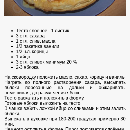
Тесто слоёное - 1 листик
3 ст.л. сахара
1 ст.л. слив. масла
1/2 пакетика ванили
1/2 ч.л. корицы
1 яйцо
3 ст.л. сливок минимум 20 %
2-3 яблока
На сковородку положить масло, сахар, корицу и ваниль.
Нагреть до полного растворения сахара, высыпать
яблоки порезанные на дольки и обжаривать,
помешивая, до размягчения яблок.
Тесто раскатать и положить в форму.
Готовые яблоки выложить на тесто.
В чашке взбить ложкой яйцо со сливками и этим залить
яблоки.
Выпекать в духовке при 180-200 градусах примерно 30
мин.
Немного остудить в форме. Пирог получается слоёным,