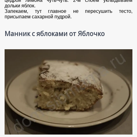
цедрой лимона чуть-чуть. 2-м слоем уклыдываем
дольки яблок.
Запекаем, тут главное не пересушить тесто,
присыпаем сахарной пудрой.
Манник с яблоками от Яблочко