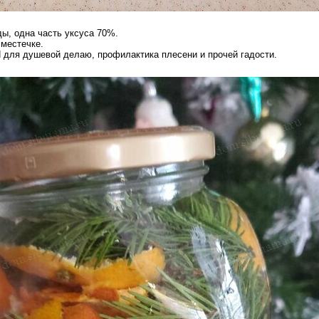
ы, одна часть уксуса 70%.
 местечке.
Я для душевой делаю, профилактика плесени и прочей гадости.