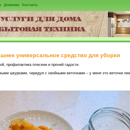
а
|
Дневники
|
Контакты
ашнее универсальное средство для уборки
ой, профилактика плесени и прочей гадости.
ми шкурками, чередуя с хвойными веточками – у меня это веточки пихт