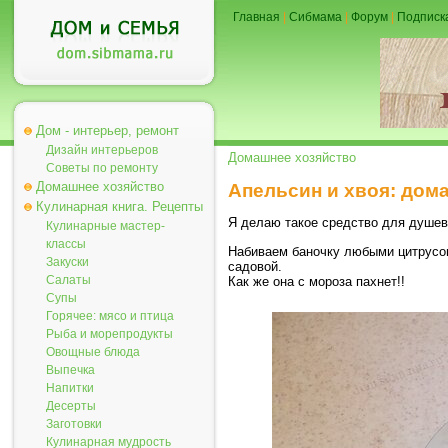
Главная
|
Сибмама
|
Форум
|
Подписк
Дом - интерьер, ремонт
Дизайн интерьеров
Домашнее хозяйство
Советы по ремонту
Домашнее хозяйство
Апельсин и хвоя: дом
Кулинарная книга. Рецепты
Я делаю такое средство для душев
Кулинарные мастер-
классы
Набиваем баночку любыми цитрусовы
Закуски
садовой.
Салаты
Как же она с мороза пахнет!!
Супы
Горячее: мясо и птица
Рыба и морепродукты
Овощные блюда
Выпечка
Напитки
Десерты
Заготовки
Кулинарная мудрость