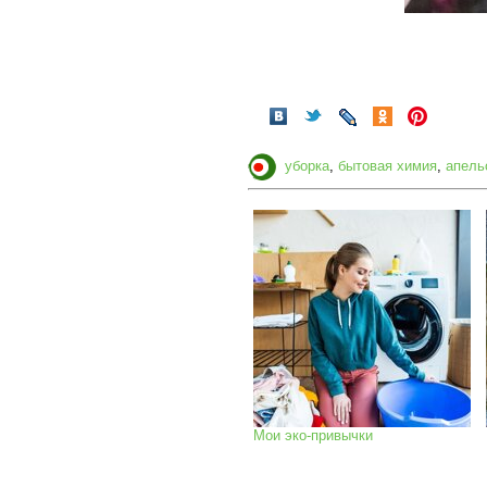
уборка
,
бытовая химия
,
апель
Мои эко-привычки