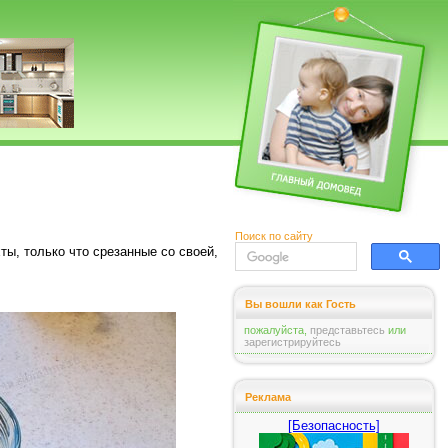
Поиск по сайту
ы, только что срезанные со своей,
Вы вошли как Гость
пожалуйста,
представьтесь
или
зарегистрируйтесь
Реклама
[Безопасность]