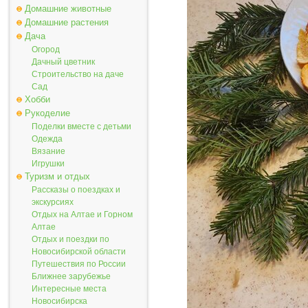
Домашние животные
Домашние растения
Дача
Огород
Дачный цветник
Строительство на даче
Сад
Хобби
Рукоделие
Поделки вместе с детьми
Одежда
Вязание
Игрушки
Туризм и отдых
Рассказы о поездках и
экскурсиях
Отдых на Алтае и Горном
Алтае
Отдых и поездки по
Новосибирской области
Путешествия по России
Ближнее зарубежье
Интересные места
Новосибирска