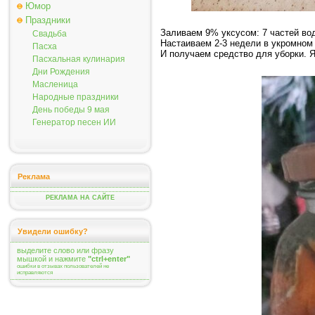
Юмор
Праздники
Заливаем 9% уксусом: 7 частей вод
Свадьба
Настаиваем 2-3 недели в укромном
Пасха
И получаем средство для уборки. 
Пасхальная кулинария
Дни Рождения
Масленица
Народные праздники
День победы 9 мая
Генератор песен ИИ
Реклама
РЕКЛАМА НА САЙТЕ
Увидели ошибку?
выделите слово или фразу
мышкой и нажмите
"ctrl+enter"
ошибки в отзывах пользователей не
исправляются