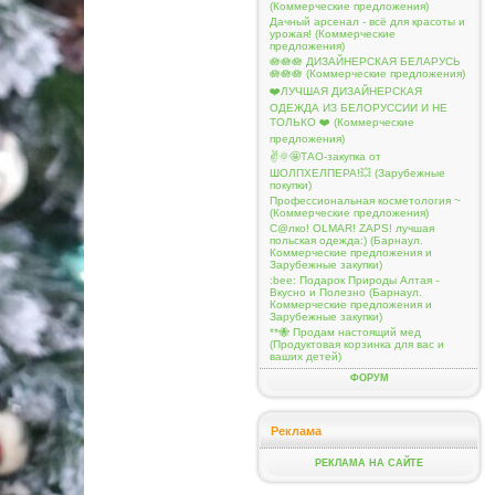
(Коммерческие предложения)
Дачный арсенал - всё для красоты и
урожая! (Коммерческие
предложения)
🪷🪷🪷 ДИЗАЙНЕРСКАЯ БЕЛАРУСЬ
🪷🪷🪷 (Коммерческие предложения)
❤️ЛУЧШАЯ ДИЗАЙНЕРСКАЯ
ОДЕЖДА ИЗ БЕЛОРУССИИ И НЕ
ТОЛЬКО ❤️ (Коммерческие
предложения)
✌️🌞🤩ТАО-закупка от
ШОЛПХЕЛПЕРА!💥 (Зарубежные
покупки)
Профессиональная косметология ~
(Коммерческие предложения)
С@лко! OLMAR! ZAPS! лучшая
польская одежда:) (Барнаул.
Коммерческие предложения и
Зарубежные закупки)
:bee: Подарок Природы Алтая -
Вкусно и Полезно (Барнаул.
Коммерческие предложения и
Зарубежные закупки)
**🐝 Продам настоящий мед
(Продуктовая корзинка для вас и
ваших детей)
ФОРУМ
Реклама
РЕКЛАМА НА САЙТЕ