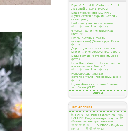
Горный Алтай 8! (Сибирь и Алтай.
Активный отдых и туризм)
Ваше турагенство БЕЛКАТВ
(Путешествия и туризм. Отели и
санатории.)
Небо, что у нас над головами
(Фотофорум. Все о фото)
Флоксы - фото и отзывы (Наш
цветник )
Цветы, бутоны и букеты
(продолжаем) (Фотофорум. Все о
фото)
Дорога, дорога, ты знаешь так
много .... (Фотофорум. Все о фото)
Воды текучие (Фотофорум. Все о
фото)
Игра Фото-Диксит! Приглашаются
все желающие. Часть 7
(Фотофорум. Все о фото)
Непрофессиональные
фотолюбители (Фотофорум. Все о
фото)
Грузия (Россия и страны ближнего
зарубежья (СНГ))
ФОРУМ
Объявления
🌺 ПАРФЮМЕРИЯ от люкса до ниши
РАСПИВ! Выкупы каждую неделю! 🌺
(Коммерческие предложения)
💛 💚 💛 💚 💛 ___ ЭНГРОС - Клубные
цены ___ 💚 💛 💚 💛 ㈏