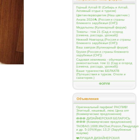
Горный Алтай 8! (Сибирь и Алтай.
Активный отдых и туризм)
Цветик-первоцветик (Наш цветник )
Анапа 2024🐬 (Россия и страны
ближнего зарубежья (СНГ))
Медальоны (Кулинарный форум)
Томаты - том 21 (Сад и огород
(семена, рассада, урожай))
Нижний Новгород (Россия и страны
ближнего зарубежья (СНГ))
Ваш завтрак (Кулинарный форум)
Грузия (Россия и страны ближнего
зарубежья (СНГ))
Садовая земляника - обычная и
ремонтантная. том 11 (Сад и огород
(семена, рассада, урожай))
Ваше турагенство БЕЛКАТВ
(Путешествия и туризм. Отели и
санатории.)
ФОРУМ
Объявления
Оригинальный парфюм! РАСПИВ!
Элитный, нишевый, люкс Цена опт
(Коммерческие предложения)
🪷🪷🪷 ДИЗАЙНЕРСКАЯ БЕЛАРУСЬ
🪷🪷🪷 (Коммерческие предложения)
TAOBAO,1688,WeChat,Poizon,Пиндуодуо
и др. 5-10%!Курс 13,2! (Зарубежные
покупки)
❤️ЛУЧШАЯ ДИЗАЙНЕРСКАЯ