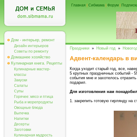
Главная
|
Сибмама
|
Форум
|
Подписк
Дом - интерьер, ремонт
Дизайн интерьеров
Праздники
»
Новый год
»
Нового
Советы по ремонту
Домашнее хозяйство
Адвент-календарь в в
Кулинарная книга. Рецепты
Когда уходит старый год, все, нав
Кулинарные мастер-
5 крупных праздничных событий - 5
классы
события мне и захотелось отразить
Закуски
подарил.
Салаты
Супы
Для изготовления нам понадобил
Горячее: мясо и птица
1. закрепить готовую гирлянду на с
Рыба и морепродукты
Овощные блюда
Выпечка
Напитки
Десерты
Заготовки
Кулинарная мудрость