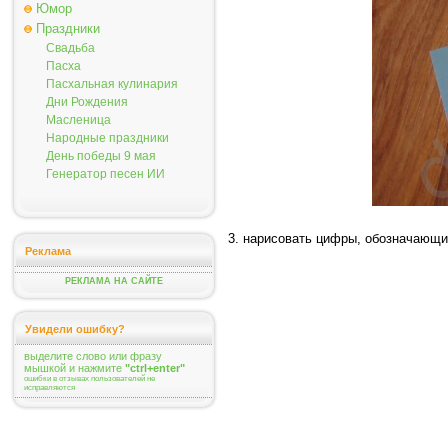
Юмор
Праздники
Свадьба
Пасха
Пасхальная кулинария
Дни Рождения
Масленица
Народные праздники
День победы 9 мая
Генератор песен ИИ
3. нарисовать цифры, обозначающи
Реклама
РЕКЛАМА НА САЙТЕ
Увидели ошибку?
выделите слово или фразу
мышкой и нажмите
"ctrl+enter"
ошибки в отзывах пользователей не
исправляются