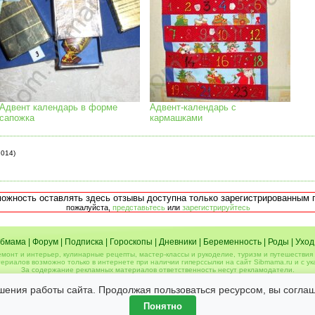
Адвент календарь в форме
Адвент-календарь с
сапожка
кармашками
2014)
можность оставлять здесь отзывы доступна только зарегистрированным 
пожалуйста,
представьтесь
или
зарегистрируйтесь
бмама
|
Форум
|
Подписка
|
Гороскопы
|
Дневники
|
Беременность
|
Роды
|
Уход
емонт и интерьер, кулинарные рецепты, мастер-классы и рукоделие, туризм и путешествия 
ериалов возможно только в интернете при наличии гиперссылки на сайт Sibmama.ru и с ук
За содержание рекламных материалов ответственность несут рекламодатели.
сообщения, оставляемые посетителями сайта. Помните, что по вопросам, касающимся здоро
Политика конфиденциальности
шения работы сайта. Продолжая пользоваться ресурсом, вы согла
Понятно