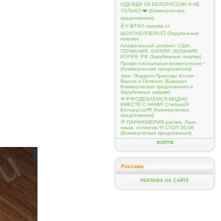
ОДЕЖДА ИЗ БЕЛОРУССИИ И НЕ
ТОЛЬКО ❤️ (Коммерческие
предложения)
✌️🌞🤩ТАО-закупка от
ШОЛПХЕЛПЕРА!💥 (Зарубежные
покупки)
Ааафигенный шоппинг: США,
ГЕРМАНИЯ, АНГЛИЯ, ИСПАНИЯ,
КОРЕЯ, РФ (Зарубежные покупки)
Профессиональная косметология ~
(Коммерческие предложения)
:bee: Подарок Природы Алтая -
Вкусно и Полезно (Барнаул.
Коммерческие предложения и
Зарубежные закупки)
🌹🌹🌹ОДЕВАЕМСЯ МОДНО
ВМЕСТЕ С НАМИ! СтильнаЯ
БелоруссиЯ‼ (Коммерческие
предложения)
💜 ПАРФЮМЕРИЯ распив. Люкс,
ниша, селектив.💜 СТОП 20.08
(Коммерческие предложения)
ФОРУМ
Реклама
РЕКЛАМА НА САЙТЕ