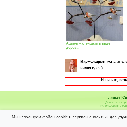
Адвент-календарь в виде
дерева
Мармеладная жена
(28/11/
милая идея;)
Извините, воз
Главная
|
Си
Дом и семья: р
Использование мат
Администрация не несет ответственности за 
Мы используем файлы cookie и сервисы аналитики для улуч