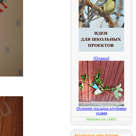
[Огород]
Осенняя посадка клубники
усами
РЕКЛАМА НА САЙТЕ
Актуальные темы форума