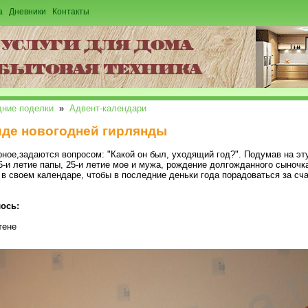
а
|
Дневники
|
Контакты
дние поделки
»
Адвент-календари
иде новогодней гирлянды
ерное,задаются вопросом: "Какой он был, уходящий год?". Подумав на эт
5-и летие папы, 25-и летие мое и мужа, рождение долгожданного сыночка
 в своем календаре, чтобы в последние деньки года порадоваться за с
ось:
тене