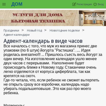
ДОМ
Регистрация
Вход
Праздники
Новый год
Новогодние поделки
Адвент-календари
Адвент-календарь в виде часов
Все началось с того, что муж из магазина принес две
упаковки (по 6 штук) йогурта "Растишка". .... Идея
родилась внезапно!!! ... Пришлось съесть весь йогурт за
один вечер. На изготовление календаря ушло менее
двух часов с перерывами. Наполнение будет
происходить ближе к Новому году. Стаканчики очень
легко отделяются от корпуса циферблата, так как
крепятся на скотч.
Где-то читала, что, если ребенок не сможет вытерпеть
не открыть сразу все коробочки, календарь надо
убирать подальшеповыше. Это как раз про моего
ребенка.
Материалы: