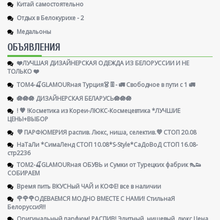
Китай самостоятельно
Отдых в Белокурихе - 2
Медальоны
ОБЪЯВЛЕНИЯ
❤️ЛУЧШАЯ ДИЗАЙНЕРСКАЯ ОДЕЖДА ИЗ БЕЛОРУССИИ И НЕ
ТОЛЬКО ❤️
ТОМ4-🍒GLAMOURная Турция👗👖- 🚛 Свободное в пути с 1 🚛
🪷🪷🪷 ДИЗАЙНЕРСКАЯ БЕЛАРУСЬ🪷🪷🪷
! 🧡 !Косметика из Кореи-ЛЮКС-Космецевтика *ЛУЧШИЕ
ЦЕНЫ+ВЫБОР
💜 ПАРФЮМЕРИЯ распив. Люкс, ниша, селектив.💜 СТОП 20.08
НаТаЛи *СимаЛенд СТОП 10.08*S-Style*СаДоВоД СТОП 16.08-
стр2236
ТОМ2-🍒GLAMOURная ОБУВЬ и Сумки от Турецких фабрик 👠👟
СОБИРАЕМ
Время пить ВКУСНый ЧАЙ и КОФЕ! все в наличии
🌹🌹🌹ОДЕВАЕМСЯ МОДНО ВМЕСТЕ С НАМИ! СтильнаЯ
БелоруссиЯ‼
Оригинальный парфюм! РАСПИВ! Элитный, нишевый, люкс Цена