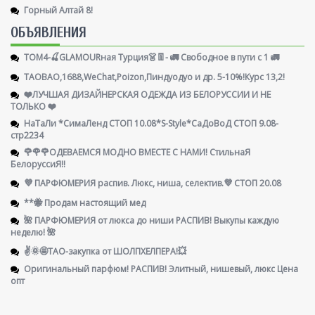
Горный Алтай 8!
ОБЪЯВЛЕНИЯ
ТОМ4-🍒GLAMOURная Турция👗👖- 🚛 Свободное в пути с 1 🚛
TAOBAO,1688,WeChat,Poizon,Пиндуодуо и др. 5-10%!Курс 13,2!
❤️ЛУЧШАЯ ДИЗАЙНЕРСКАЯ ОДЕЖДА ИЗ БЕЛОРУССИИ И НЕ
ТОЛЬКО ❤️
НаТаЛи *СимаЛенд СТОП 10.08*S-Style*СаДоВоД СТОП 9.08-
стр2234
🌹🌹🌹ОДЕВАЕМСЯ МОДНО ВМЕСТЕ С НАМИ! СтильнаЯ
БелоруссиЯ‼
💜 ПАРФЮМЕРИЯ распив. Люкс, ниша, селектив.💜 СТОП 20.08
**🐝 Продам настоящий мед
🌺 ПАРФЮМЕРИЯ от люкса до ниши РАСПИВ! Выкупы каждую
неделю! 🌺
✌️🌞🤩ТАО-закупка от ШОЛПХЕЛПЕРА!💥
Оригинальный парфюм! РАСПИВ! Элитный, нишевый, люкс Цена
опт