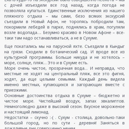
с дочей изъездили все год назад, когда погода не
позволяла купаться. Единственные исключения из нашего
пляжного отдыха – мы сами, безо всяких экскурсий
съездили в Новый Афон, не торопясь побродили там,
покормили лебедей в парке, поднялись в храм, погуляли
возле водопада…. Безумно красиво в Новом Афоне – все-
таки там надо останавливаться, а не в Сухуме.
Еще покатались мы на парусной яхте. Съездили в Кындыг
на грязи. Сходили в ботанический сад. И вроде все из
культурной программы. Больше никуда и не хотелось –
море, солнце, пляж… Это и в Сухуме есть.
Море очень чистое, прозрачная вода… И неправда, что
местные не ходят на центральный пляж, все это фигня,
ходят, да еще целыми семьями. Каждый день видела
именно местных, купающихся и загорающих вместе с
приезжими.
Основные достоинства отдыха в Сухуме – бюджетно и
чистое море. Чистейший воздух, запах эвкалиптов.
Немноголюдно даже в высокий сезон. Вкусное мороженое
и настоящий лимонад.
Недостатки – скучно :-( . Сухум - столица, довольно-таки
большой город, но по сути - деревня! Заняться в
дождливые дни совершенно нечем.