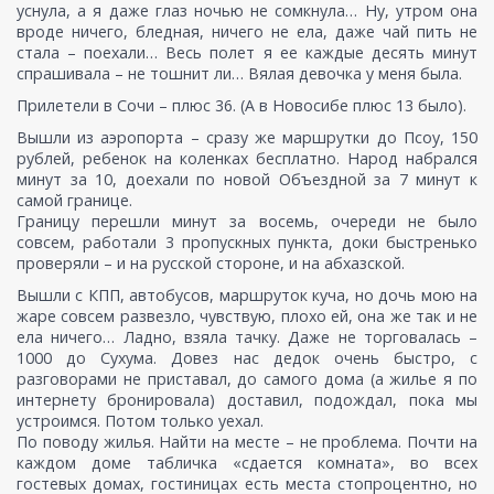
уснула, а я даже глаз ночью не сомкнула… Ну, утром она
вроде ничего, бледная, ничего не ела, даже чай пить не
стала – поехали… Весь полет я ее каждые десять минут
спрашивала – не тошнит ли… Вялая девочка у меня была.
Прилетели в Сочи – плюс 36. (А в Новосибе плюс 13 было).
Вышли из аэропорта – сразу же маршрутки до Псоу, 150
рублей, ребенок на коленках бесплатно. Народ набрался
минут за 10, доехали по новой Объездной за 7 минут к
самой границе.
Границу перешли минут за восемь, очереди не было
совсем, работали 3 пропускных пункта, доки быстренько
проверяли – и на русской стороне, и на абхазской.
Вышли с КПП, автобусов, маршруток куча, но дочь мою на
жаре совсем развезло, чувствую, плохо ей, она же так и не
ела ничего… Ладно, взяла тачку. Даже не торговалась –
1000 до Сухума. Довез нас дедок очень быстро, с
разговорами не приставал, до самого дома (а жилье я по
интернету бронировала) доставил, подождал, пока мы
устроимся. Потом только уехал.
По поводу жилья. Найти на месте – не проблема. Почти на
каждом доме табличка «сдается комната», во всех
гостевых домах, гостиницах есть места стопроцентно, но