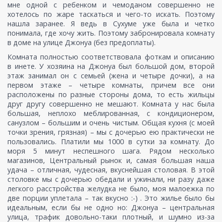
мне одной с ребенком и чемоданом совершенно не
хотелось по жаре таскаться и чего-то искать. Поэтому
нашла заранее. Я ведь в Сухуме уже была и четко
понимала, где хочу жить. Поэтому забронировала комнату
в доме на улице Джонуа (без предоплаты).
Комната полностью соответствовала фоткам и описанию
в инете. У хозяина на Джонуа был большой дом, второй
этаж занимал он с семьей (жена и четыре дочки), а на
первом этаже – четыре комнаты, причем все они
расположены по разные стороны дома, то есть жильцы
друг другу совершенно не мешают. Комната у нас была
большая, неплохо меблированная, с кондиционером,
санузлом – большим и очень чистым. Общая кухня (с моей
точки зрения, грязная) – мы с дочерью ею практически не
пользовались. Платили мы 1000 в сутки за комнату. До
моря 5 минут неспешного шага. Рядом несколько
магазинов, Центральный рынок и, самая большая наша
удача – отличная, чудесная, вкуснейшая столовая. В этой
столовке мы с дочерью обедали и ужинали, ни разу даже
легкого расстройства желудка не было, моя малоежка по
две порции уплетала – так вкусно :-) . Это жилье было бы
идеальным, если бы не одно но: Джонуа – центральная
улица, трафик довольно-таки плотный, и шумно из-за