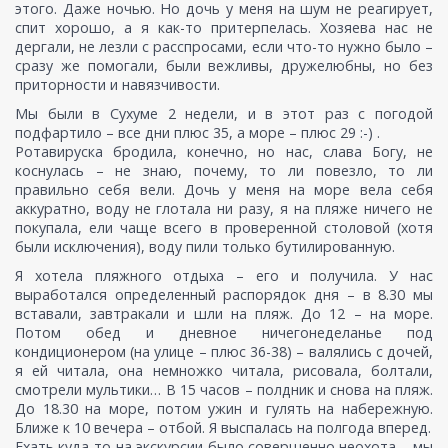
этого. Даже ночью. Но дочь у меня на шум не реагирует,
спит хорошо, а я как-то притерпелась. Хозяева нас не
дергали, не лезли с расспросами, если что-то нужно было –
сразу же помогали, были вежливы, дружелюбны, но без
приторности и навязчивости.
Мы были в Сухуме 2 недели, и в этот раз с погодой
подфартило – все дни плюс 35, а море – плюс 29 :-) .
Ротавируска бродила, конечно, но нас, слава Богу, не
коснулась – не знаю, почему, то ли повезло, то ли
правильно себя вели. Дочь у меня на море вела себя
аккуратно, воду не глотала ни разу, я на пляже ничего не
покупала, ели чаще всего в проверенной столовой (хотя
были исключения), воду пили только бутилированную.
Я хотела пляжного отдыха – его и получила. У нас
выработался определенный распорядок дня – в 8.30 мы
вставали, завтракали и шли на пляж. До 12 – на море.
Потом обед и дневное ничегонеделанье под
кондиционером (на улице – плюс 36-38) – валялись с дочей,
я ей читала, она немножко читала, рисовала, болтали,
смотрели мультики… В 15 часов – полдник и снова на пляж.
До 18.30 на море, потом ужин и гулять на набережную.
Ближе к 10 вечера – отбой. Я выспалась на полгода вперед.
Ехать куда-то на экскурсии было совершенно неохота – мы