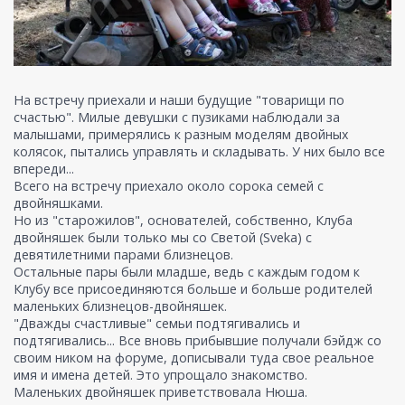
На встречу приехали и наши будущие "товарищи по
счастью". Милые девушки с пузиками наблюдали за
малышами, примерялись к разным моделям двойных
колясок, пытались управлять и складывать. У них было все
впереди...
Всего на встречу приехало около сорока семей с
двойняшками.
Но из "старожилов", основателей, собственно, Клуба
двойняшек были только мы со Светой (Sveka) с
девятилетними парами близнецов.
Остальные пары были младше, ведь с каждым годом к
Клубу все присоединяются больше и больше родителей
маленьких близнецов-двойняшек.
"Дважды счастливые" семьи подтягивались и
подтягивались... Все вновь прибывшие получали бэйдж со
своим ником на форуме, дописывали туда свое реальное
имя и имена детей. Это упрощало знакомство.
Маленьких двойняшек приветствовала Нюша.