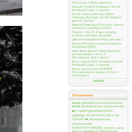
Гортензия -3 (Наш цветник )
Горный Алтай 8! (Сибирь и Алтай.
Активный отдых и туризм)
Китай самостоятельно (ЮВА -
Тайланд, Вьетнам, Китай, Индия и
другие страны)
Нижний Новгород (Россия и страны
ближнего зарубежья (СНГ))
Томаты - том 21 (Сад и огород
(семена, рассада, урожай))
Цветик-первоцветик (Наш цветник )
Грузия (Россия и страны ближнего
зарубежья (СНГ))
Игра Фото-Диксит! Приглашаются
все желающие. Часть 7
(Фотофорум. Все о фото)
Базы отдыха НСО (Сибирь и Алтай.
Активный отдых и туризм)
Ваше турагенство БЕЛКАТВ
(Путешествия и туризм. Отели и
санатории.)
ФОРУМ
Объявления
🪷🪷🪷 ДИЗАЙНЕРСКАЯ БЕЛАРУСЬ
🪷🪷🪷 (Коммерческие предложения)
❤️ЛУЧШАЯ ДИЗАЙНЕРСКАЯ
ОДЕЖДА ИЗ БЕЛОРУССИИ И НЕ
ТОЛЬКО ❤️ (Коммерческие
предложения)
В SHOPTOP BRANDS закупись цены
просто зашибись!! (Зарубежные