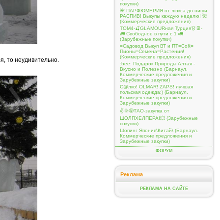
покупки)
🌺 ПАРФЮМЕРИЯ от люкса до ниши
РАСПИВ! Выкупы каждую неделю! 🌺
(Коммерческие предложения)
ТОМ4-🍒GLAMOURная Турция👗👖-
🚛 Свободное в пути с 1 🚛
(Зарубежные покупки)
=Садовод Выкуп ВТ и ПТ=СоК=
Пионы=Семена=Растения!
(Коммерческие предложения)
я, то неудивительно.
:bee: Подарок Природы Алтая -
Вкусно и Полезно (Барнаул.
Коммерческие предложения и
Зарубежные закупки)
С@лко! OLMAR! ZAPS! лучшая
польская одежда:) (Барнаул.
Коммерческие предложения и
Зарубежные закупки)
✌️🌞🤩ТАО-закупка от
ШОЛПХЕЛПЕРА!💥 (Зарубежные
покупки)
Шопинг Япония\Китай\ (Барнаул.
Коммерческие предложения и
Зарубежные закупки)
ФОРУМ
Реклама
РЕКЛАМА НА САЙТЕ