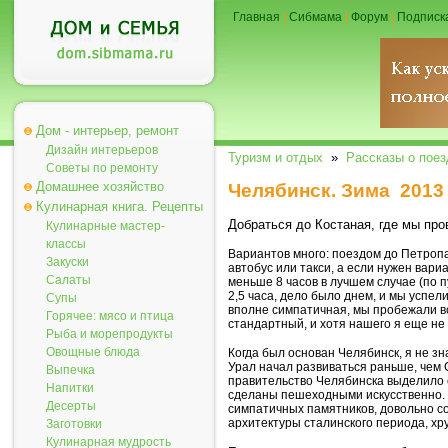
Главная
|
Сибмама
|
Форум
|
Подписк
Дом - интерьер, ремонт
Дизайн интерьеров
Туризм и отдых
»
Рассказы о поез
Советы по ремонту
Домашнее хозяйство
Челябинск. Зима 2013
Кулинарная книга. Рецепты
Добраться до Костаная, где мы про
Кулинарные мастер-
классы
Вариантов много: поездом до Петропа
Закуски
автобус или такси, а если нужен вари
Салаты
меньше 8 часов в лучшем случае (по 
2,5 часа, дело было днем, и мы успел
Супы
вполне симпатичная, мы пробежали в
Горячее: мясо и птица
стандартный, и хотя нашего я еще не 
Рыба и морепродукты
Овощные блюда
Когда был основан Челябинск, я не зна
Урал начал развиваться раньше, чем 
Выпечка
правительство Челябинска выделило од
Напитки
сделаны пешеходными искусственно. Б
Десерты
симпатичных памятников, довольно со
архитектуры сталинского периода, хр
Заготовки
Кулинарная мудрость