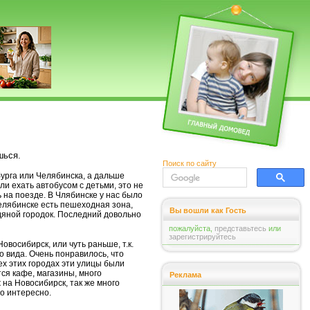
шься.
Поиск по сайту
бурга или Челябинска, а дальше
ли ехать автобусом с детьми, это не
 на поезде. В Члябинске у нас было
Челябинске есть пешеходная зона,
Вы вошли как Гость
дяной городок. Последний довольно
пожалуйста,
представьтесь
или
зарегистрируйтесь
овосибирск, или чуть раньше, т.к.
 вида. Очень понравилось, что
ех этих городах эти улицы были
ся кафе, магазины, много
Реклама
 на Новосибирск, так же много
ло интересно.