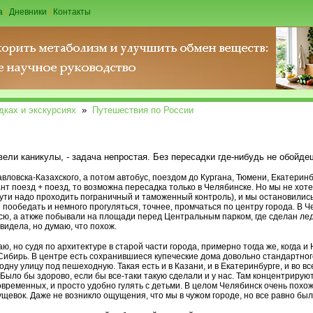
а
|
Дневники
|
Контакты
дках и экскурсиях
»
Путешествия по России
вели каникулы, - задача непростая. Без пересадки где-нибудь не обойде
вловска-Казахского, а потом автобус, поездом до Кургана, Тюмени, Екатерин
ант поезд + поезд, то возможна пересадка только в Челябинске.
Но мы не хоте
пути надо проходить пограничный и таможенный контроль), и мы остановились
и пообедать и немного прогуляться, точнее, промчаться по центру города. В 
сю, а аткже побывали на площади перед Центральным парком, где сделан ле
видела, но думаю, что похож.
ю, но судя по архитектуре в старой части города, примерно тогда же, когда и Н
Сибирь. В центре есть сохранившиеся купеческие дома довольно стандартного
ну улицу под пешеходную. Такая есть и в Казани, и в Екатеринбурге, и во вс
ыло бы здорово, если бы все-таки такую сделали и у нас. Там концентрируют
временных, и просто удобно гулять с детьми. В целом Челябинск очень похож
ущевок. Даже не возникло ощущения, что мы в чужом городе, но все равно бы