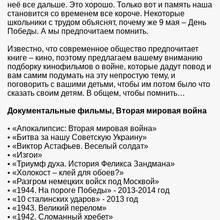
неё все дальше. Это хорошо. Только вот и память наша
становится со временем все короче. Некоторые
школьники с трудом объяснят, почему же 9 мая – День
Победы. А мы предпочитаем помнить.
Известно, что современное общество предпочитает
книге – кино, поэтому предлагаем вашему вниманию
подборку кинофильмов о войне, которые дадут повод и
вам самим подумать на эту непростую тему, и
поговорить с вашими детьми, чтобы им потом было что
сказать своим детям. В общем, чтобы помнить…
Документальные фильмы, Вторая мировая война
•
«Апокалипсис: Вторая мировая война»
•
«Битва за нашу Советскую Украину»
•
«Виктор Астафьев. Веселый солдат»
•
«Изгои»
•
«Триумф духа. История Феликса Зандмана»
•
«Холокост – клей для обоев?»
•
«Разгром немецких войск под Москвой»
•
«1944. На пороге Победы» - 2013-2014 год
•
«10 сталинских ударов» - 2013 год
•
«1943. Великий перелом»
•
«1942. Сломанный хребет»