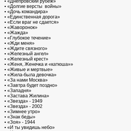
•
«Днепровский рубеж»
•
«Долгие версты войны»
•
«Дочь командира»
•
«Единственная дорога»
•
«Если враг не сдается»
•
«Жаворонок»
•
«Жажда»
•
«Глубокое течение»
•
«Жди меня»
•
«Ждите связного»
•
«Железный ангел»
•
«Железный крест»
•
«Женя, Женечка и «катюша»»
•
«Живые и мертвые»
•
«Жила-была девочка»
•
«За нами Москва»
•
«Завтра будет поздно»
•
«Западня»
•
«Застава Жилина»
•
«Звезда» - 1949
•
«Звезда» - 2002
•
«Зимнее утро»
•
«Знак беды»
•
«Зоя» - 1944
•
«И ты увидишь небо»