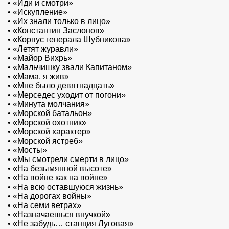
•
«Иди и смотри»
•
«Искупление»
•
«Их знали только в лицо»
•
«Константин Заслонов»
•
«Корпус генерала Шубникова»
•
«Летят журавли»
•
«Майор Вихрь»
•
«Мальчишку звали Капитаном»
•
«Мама, я жив»
•
«Мне было девятнадцать»
•
«Мерседес уходит от погони»
•
«Минута молчания»
•
«Морской батальон»
•
«Морской охотник»
•
«Морской характер»
•
«Морской ястреб»
•
«Мосты»
•
«Мы смотрели смерти в лицо»
•
«На безымянной высоте»
•
«На войне как на войне»
•
«На всю оставшуюся жизнь»
•
«На дорогах войны»
•
«На семи ветрах»
•
«Назначаешься внучкой»
•
«Не забудь… станция Луговая»