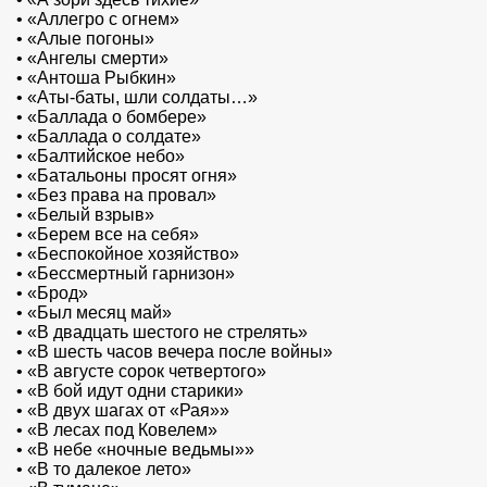
•
«Аллегро с огнем»
•
«Алые погоны»
•
«Ангелы смерти»
•
«Антоша Рыбкин»
•
«Аты-баты, шли солдаты…»
•
«Баллада о бомбере»
•
«Баллада о солдате»
•
«Балтийское небо»
•
«Батальоны просят огня»
•
«Без права на провал»
•
«Белый взрыв»
•
«Берем все на себя»
•
«Беспокойное хозяйство»
•
«Бессмертный гарнизон»
•
«Брод»
•
«Был месяц май»
•
«В двадцать шестого не стрелять»
•
«В шесть часов вечера после войны»
•
«В августе сорок четвертого»
•
«В бой идут одни старики»
•
«В двух шагах от «Рая»»
•
«В лесах под Ковелем»
•
«В небе «ночные ведьмы»»
•
«В то далекое лето»