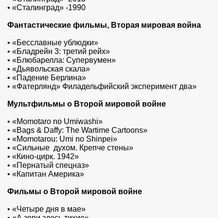
•
«Сталинград» -1990
Фантастические фильмы, Вторая мировая война
•
«Бесславные ублюдки»
•
«Бладрейн 3: третий рейх»
•
«Блюбарелла: Супервумен»
•
«Дьявольская скала»
•
«Падение Берлина»
•
«Фатерлянд» Филадельфийский эксперимент два»
Мультфильмы о Второй мировой войне
•
«Momotaro no Umiwashi»
•
«Bags & Daffy: The Wartime Cartoons»
•
«Momotarou: Umi no Shinpei»
•
«Сильные духом. Крепче стены»
•
«Кино-цирк. 1942»
•
«Пернатый спецназ»
•
«Капитан Америка»
Фильмы о Второй мировой войне
•
«Четыре дня в мае»
•
«А зори здесь тихие»