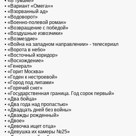
•
«В тумане»
•
«Вариант «Омега»»
•
«Взорванный ад»
•
«Водоворот»
•
«Военно-полевой роман»
•
«Возвращение с победой»
•
«Воздушные извозчики»
•
«Возмездие»
•
«Война на западном направлении» - телесериал
•
«Ворота в небо»
•
«Восточный коридор»
•
«Восхождение»
•
«Генерал»
•
«Горит Москва»
•
«Годен к нестроевой»
•
«Город под липами»
•
«Горячий снег»
•
«Государственная граница. Год сорок первый»
•
«Два бойца»
•
«Два года над пропастью»
•
«Двадцать дней без войны»
•
«Дважды рожденный»
•
«Двое»
•
«Девочка ищет отца»
•
«Девушка их камеры №25»