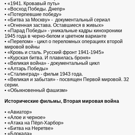
•
«1941. Кровавый путь»
•
«Восход Победы. Днепр»
•
«Потерпевшие победу»
•
«Битва за Москву» - документальный сериал
•
«Огненная застава. Оставшиеся в живых»
•
«Парад Победы» - уникальные кадры кинохроники
1945 года в черно-белом и цветном варианте
•
«Перелом» - цикл о переломных операциях второй
мировой войны
•
«Кровь и сталь. Русский фронт 1941-1945»
•
«Курская битва. И плавилась броня»
•
«Великая война» - документальный цикл
•
«Алтарь Победы»
•
«Сталинград» - фильм 1943 года.
•
«Великая и забытая» - посвящен Первой мировой. 32
серии.
•
«Обыкновенный фашизм»
Исторические фильмы, Вторая мировая война
•
«Авиатор»
•
«Алое и черное»
•
«Атака на Пёрл-Харбор»
•
«Битва на Неретве»
•
«Блокада»