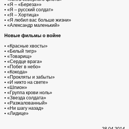
•
«Я – «Береза»»
•
«Я – русский солдат»
•
«Я – Хортица»
•
«Я любил вас больше жизни»
•
«Александр маленький»
Новые фильмы о войне
•
«Красные хвосты»
•
«Белый тигр»
•
«Товарищ»
•
«Сердце врага»
•
«Побег в небо»
•
«Кокода»
•
«Прокляты и забыты»
•
«И никто на свете»
•
«Шпион»
•
«Группа крови ноль»
•
«Звезда солдата»
•
«Разжалованный»
•
«Ни шагу назад»
•
«Лидице»
28.04.2014