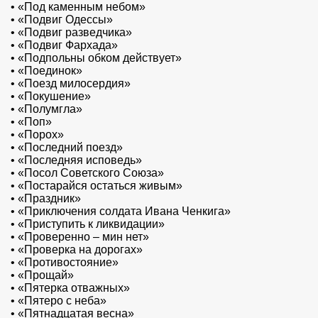
•
«Под каменным небом»
•
«Подвиг Одессы»
•
«Подвиг разведчика»
•
«Подвиг Фархада»
•
«Подпольны обком действует»
•
«Поединок»
•
«Поезд милосердия»
•
«Покушение»
•
«Полумгла»
•
«Поп»
•
«Порох»
•
«Последний поезд»
•
«Последняя исповедь»
•
«Посол Советского Союза»
•
«Постарайся остаться живым»
•
«Праздник»
•
«Приключения солдата Ивана Ченкига»
•
«Приступить к ликвидации»
•
«Проверенно – мин нет»
•
«Проверка на дорогах»
•
«Противостояние»
•
«Прощай»
•
«Пятерка отважных»
•
«Пятеро с неба»
•
«Пятнадцатая весна»