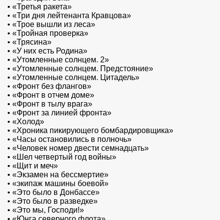
•
«Третья ракета»
•
«Три дня лейтенанта Кравцова»
•
«Трое вышли из леса»
•
«Тройная проверка»
•
«Трясина»
•
«У них есть Родина»
•
«Утомленные солнцем. 2»
•
«Утомленные солнцем. Предстояние»
•
«Утомленные солнцем. Цитадель»
•
«Фронт без флангов»
•
«Фронт в отчем доме»
•
«Фронт в тылу врага»
•
«Фронт за линией фронта»
•
«Холод»
•
«Хроника пикирующего бомбардировщика»
•
«Часы остановились в полночь»
•
«Человек номер двести семнадцать»
•
«Шел четвертый год войны»
•
«Щит и меч»
•
«Экзамен на бессмертие»
•
«экипаж машины боевой»
•
«Это было в Донбассе»
•
«Это было в разведке»
•
«Это мы, Господи!»
•
«Юнга северного флота»