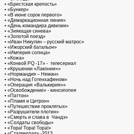
•
«Брестская крепость»
•
«Бункер»
•
«В июне сорок первого»
•
«Демаркационная линия»
•
«День командира дивизии»
•
«Зияющая синева»
•
«Золотой поезд»
•
«Иван Никулин – русский матрос»
•
«Ижорский батальон»
•
«Империя солнца»
•
«Кожа»
•
«Конвой РQ -17» - телесериал
•
«Крушении «Лаконии»»
•
«Нормандия – Неман»
•
«Ночь над Готенхафеном»
•
«Операция «Валькирия»»
•
«Освобождение» - киноэпопея
•
«Паттон»
•
«Пламя и Цитрон»
•
«Путешествие проклятых»
•
«Разрушители плотин»
•
«Смерть и слава в Чандэ»
•
«Солдаты свободы»
•
«Тора! Тора! Тора!»
•
«Сталинград» -2013