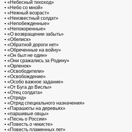
•
«Небесный тихоход»
•
«Небо со мной»
•
«Нежный возраст»
•
«Неизвестный солдат»
•
«Непобежденные»
•
«Непокоренные»
•
«О возвращении забыть»
•
«Обелиск»
•
«Обратной дороги нет»
•
«Обреченные на войну»
•
«Он был не один»
•
«Они сражались за Родину»
•
«Орленок»
•
«Освободители»
•
«Освобождение»
•
«Особо важное задание»
•
«От Буга до Вислы»
•
«Отец солдата»
•
«Отряд»
•
«Отряд специального назначения»
•
«Парашюты на деревьях»
•
«паршивые овцы»
•
«Песнь о России»
•
«Повесть о чекисте»
•
«Повесть пламенных лет»