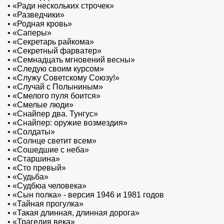
•
«Ради нескольких строчек»
•
«Разведчики»
•
«Родная кровь»
•
«Саперы»
•
«Секретарь райкома»
•
«Секретный фарватер»
•
«Семнадцать мгновений весны»
•
«Следую своим курсом»
•
«Служу Советскому Союзу!»
•
«Случай с Полыниным»
•
«Смелого пуля боится»
•
«Смелые люди»
•
«Снайпер два. Тунгус»
•
«Снайпер: оружие возмездия»
•
«Солдаты»
•
«Солнце светит всем»
•
«Сошедшие с неба»
•
«Старшина»
•
«Сто превый»
•
«Судьба»
•
«Судбюа человека»
•
«Сын полка» - версия 1946 и 1981 годов
•
«Тайная прогулка»
•
«Такая длинная, длинная дорога»
•
«Трагедия века»