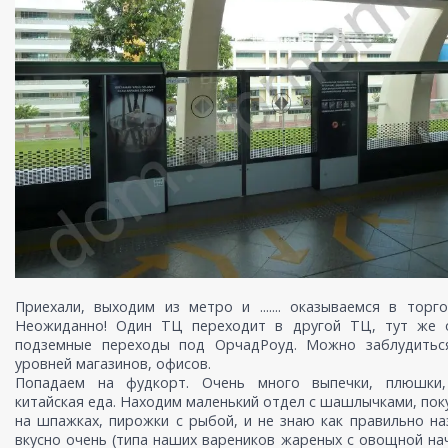
Приехали, выходим из метро и ....... оказываемся в торг
Неожиданно! Один ТЦ переходит в другой ТЦ, тут же 
подземные переходы под ОрчадРоуд. Можно заблудиться
уровней магазинов, офисов.
Попадаем на фудкорт. Очень много выпечки, плюшки
китайская еда. Находим маленький отдел с шашлычками, пок
на шпажках, пирожки с рыбой, и не знаю как правильно на
вкусно очень (типа наших вареников жареных с овощной на