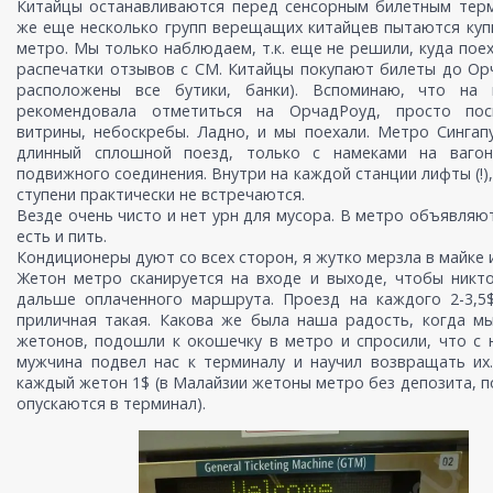
Китайцы останавливаются перед сенсорным билетным терм
же еще несколько групп верещащих китайцев пытаются куп
метро. Мы только наблюдаем, т.к. еще не решили, куда поех
распечатки отзывов с СМ. Китайцы покупают билеты до Ор
расположены все бутики, банки). Вспоминаю, что на
рекомендовала отметиться на ОрчадРоуд, просто по
витрины, небоскребы. Ладно, и мы поехали. Метро Сингапу
длинный сплошной поезд, только с намеками на ваго
подвижного соединения. Внутри на каждой станции лифты (!),
ступени практически не встречаются.
Везде очень чисто и нет урн для мусора. В метро объявляют
есть и пить.
Кондиционеры дуют со всех сторон, я жутко мерзла в майке 
Жетон метро сканируется на входе и выходе, чтобы никт
дальше оплаченного маршрута. Проезд на каждого 2-3,5$
приличная такая. Какова же была наша радость, когда м
жетонов, подошли к окошечку в метро и спросили, что с 
мужчина подвел нас к терминалу и научил возвращать их
каждый жетон 1$ (в Малайзии жетоны метро без депозита, п
опускаются в терминал).