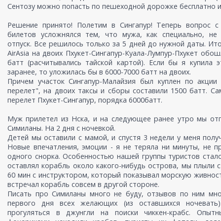
Сентозу можно попасть по пешеходной дорожке бесплатно и 
Решение принято! Полетим в Сингапур! Теперь вопрос с 
билетов усложнялся тем, что мужа, как специально, не 
отпуск. Все решилось только за 5 дней до нужной даты. Ит
AirAsia на двоих Пхукет-Сингапур-Куала-Лумпур-Пхукет обош
батт (расчитывались тайской картой). Если бы я купила 
заранее, то уложилась бы в 6000-7000 батт на двоих.
Причем участок Сингапур-Малайзия был куплен по акции 
перелет", на двоих таксы и сборы составили 1500 батт. С
перелет Пхукет-Сингапур, порядка 6000батт.
Муж прилетел из Нска, и на следующее ранее утро мы от
Симиланы. На 2 дня с ночевкой.
Детей мы оставили с мамой, и спустя 3 недели у меня получ
Новые впечатления, эмоции - я не теряла ни минуты, не п
одного снорка. Особенностью нашей группы туристов стало
оставлял корабль около какого-нибудь острова, мы плыли с
60 мин с инструктором, который показывал морскую живност
встречал корабль совсем в другой стороне.
Писать про Симиланы много не буду, отзывов по ним мно
первого дня всех желающих (из оставшихся ночевать)
прогуляться в джунгли на поиски чиккен-крабс. Опыт