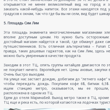
открывается не менее великолепный вид на город и 
заказать какой-нибудь напиток. Все этажи находятся под 
градусов к окнам, так что где бы вы ни сели, вид будет шика
5. Площадь Сим Лим
Эта площадь знаменита многочисленными магазинами эле
вполне доступным ценам. Но нужно быть осторожным
достойный магазин найдется и такой, где обманут даже с
путешественников. Есть отличная альтернатива – Funan Digi
правда, таких дешевых гаджетов, как на Сим Лим, здесь не
можно быть уверенным в качестве продукта.
Заходим в этот ТЦ, опять группы китайцев двигаются по э
не покупает ничего. Европейцев нет. Цены аховые, закупки 
Очень быстро выходим.
На улице нас застает дождик, добегаем до "летнего кафе" 
чтобы переждать дождь. Покупаем кофе 6$, бигмак 6,5$.
ищем станцию метро, оказывается, мы ее прошли
расположена в одном из ТЦ.
Едем до отеля МаринаБей. Выход метро также в ТЦ, кроме 
ТЦ еще и река есть, по которой катаются на лодочках турис