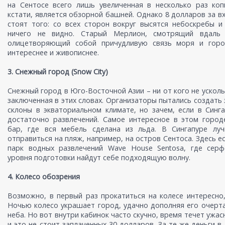
на Сентосе всего лишь увеличенная в несколько раз коп
кстати, является обзорной башней. Однако 8 долларов за вх
стоят того: со всех сторон вокруг высятся небоскребы и
ничего не видно. Старый Мерлион, смотрящий вдаль
олицетворяющий собой причудливую связь моря и горо
интереснее и живописнее.
3. Снежный город (Snow City)
Снежный город в Юго-Восточной Азии – ни от кого не усколь
заключенная в этих словах. Организаторы пытались создать
склоны в экваториальном климате, но зачем, если в Синг
достаточно развлечений. Самое интересное в этом город
бар, где вся мебель сделана из льда. В Сингапуре луч
отправиться на пляж, например, на остров Сентоса. Здесь е
парк водных развлечений Wave House Sentosa, где сер
уровня подготовки найдут себе подходящую волну.
4. Колесо обозрения
Возможно, в первый раз прокатиться на колесе интересно,
Ночью колесо украшает город, удачно дополняя его очерт
неба. Но вот внутри кабинок часто скучно, время течет ужас
и это не стоит заплаченных 30 долларов. За те же деньги в 