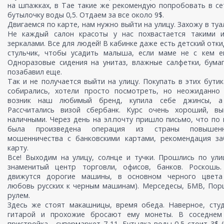
на шпажках, в Тае такие же рекомендую попробовать в се
бутылочку воды 0,5. Отдаем за все около 9$.
Двигаемся по карте, нам нужно выйти на улицу. Захожу в туа
Не каждый салон красоты у нас похвастается такими и
зеркалами. Все для людей! В кабинке даже есть детский от
стульчик, чтобы усадить малыша, если маме не с кем ег
Одноразовые сидения на унитаз, влажные салфетки, бума
позабавил еще.
Так и не получается выйти на улицу. Покупать в этих бутик
собирались, хотели просто посмотреть, но неожиданно
возник наш любимый бренд, купила себе джинсы, а
Рассчитались визой сбербанк. Курс очень хороший, вы
наличными. Через день на эл.почту пришло письмо, что по
была произведена операция из страны повышен
мошенничества с банковскими картами, рекомендация за
карту.
Все! Выходим на улицу, солнце и тучки. Прошлись по ули
знаменитый центр торговли, офисов, банков. Роскошь
движутся дорогие машины, в основном черного цвета
любовь русских к черным машинам). Мерседесы, БМВ, Пор
рулем.
Здесь же стоят макашницы, время обеда. Наверное, студ
гитарой и прохожие бросают ему монеты. В соседнем
пристройка - супермаркет 7-11. Бутылка воды 0,5 стоит 3$ (