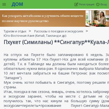
ДОМ
Регистрация
Вход
Туризм и отдых
Рассказы о поездках и экскурсиях
Юго-Восточная Азия (Китай, Таиланд и др)
Пхукет (Симиланы) **Сингапур**Куала-
На отпуск на Пхукете было запланировано 6 недель. З
куплены а/билеты S7 Нск-Пхукет-Нск для всей компании (6
детей). Т.к. в Тайланде мы должны были находиться более
обязательно нужна виза-ран. Я однозначно выбрала Малайзию
10 лет мечтала забраться на башни Петронас (как посмо
"Западня").
Муж очень хотел побывать в Сингапуре, поэтому решили 
страны.
Итак, поездка в пик сезона, январь, очень хотелось заброни
и экскурсии заранее, чтобы на месте с детьми не су
получилось так, что нас кинули на большую сумму (дом 
экскурсии+перелеты+проживание Пхукет-Сингапур-Ма