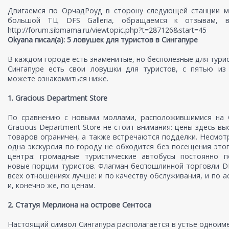
Двигаемся по ОрчадРоуд в сторону следующей станции м
большой ТЦ DFS Galleria, обращаемся к отзывам, в
http://forum.sibmama.ru/viewtopic.php?t=287126&start=45
Okyana писал(а): 5 ловушек для туристов в Сингапуре
В каждом городе есть знаменитые, но бесполезные для турис
Сингапуре есть свои ловушки для туристов, с пятью из
можете ознакомиться ниже.
1. Gracious Department Store
По сравнению с новыми моллами, расположившимися на 
Gracious Department Store не стоит внимания: цены здесь вы
товаров ограничен, а также встречаются подделки. Несмотр
одна экскурсия по городу не обходится без посещения это
центра: громадные туристические автобусы постоянно п
новые порции туристов. Флагман беспошлинной торговли DFS
всех отношениях лучше: и по качеству обслуживания, и по а
и, конечно же, по ценам.
2. Статуя Мерлиона на острове Сентоса
Настоящий символ Сингапура располагается в устье одноиме