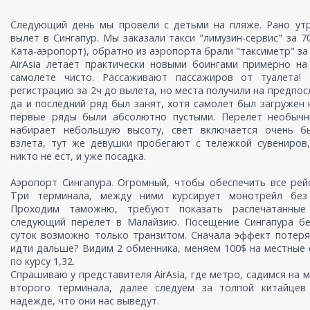
Следующий день мы провели с детьми на пляже. Рано ут
вылет в Сингапур. Мы заказали такси "лимузин-сервис" за 7
Ката-аэропорт), обратно из аэропорта брали "таксиметр" за
AirAsia летает практически новыми боингами примерно на
самолете чисто. Рассаживают пассажиров от туалета
регистрацию за 2ч до вылета, но места получили на предпос
да и последний ряд был занят, хотя самолет был загружен 
первые ряды были абсолютно пустыми. Перелет необычн
набирает небольшую высоту, свет включается очень б
взлета, тут же девушки пробегают с тележкой сувениров
никто не ест, и уже посадка.
Аэропорт Сингапура. Огромный, чтобы обеспечить все рей
Три терминала, между ними курсирует монотрейл без
Проходим таможню, требуют показать распечатанные
следующий перелет в Малайзию. Посещение Сингапура бе
суток возможно только транзитом. Сначала эффект потеря
идти дальше? Видим 2 обменника, меняем 100$ на местные 
по курсу 1,32.
Спрашиваю у представителя AirAsia, где метро, садимся на 
второго терминала, далее следуем за толпой китайцев
надежде, что они нас выведут.