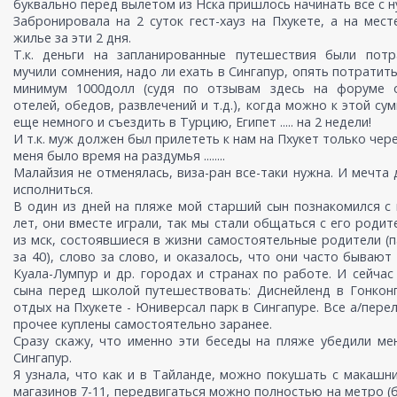
буквально перед вылетом из Нска пришлось начинать все с н
Забронировала на 2 суток гест-хауз на Пхукете, а на мес
жилье за эти 2 дня.
Т.к. деньги на запланированные путешествия были потр
мучили сомнения, надо ли ехать в Сингапур, опять потратить
минимум 1000долл (судя по отзывам здесь на форуме 
отелей, обедов, развлечений и т.д.), когда можно к этой су
еще немного и съездить в Турцию, Египет ..... на 2 недели!
И т.к. муж должен был прилететь к нам на Пхукет только чере
меня было время на раздумья ........
Малайзия не отменялась, виза-ран все-таки нужна. И мечта
исполниться.
В один из дней на пляже мой старший сын познакомился с
лет, они вместе играли, так мы стали общаться с его родит
из мск, состоявшиеся в жизни самостоятельные родители (п
за 40), слово за слово, и оказалось, что они часто бывают 
Куала-Лумпур и др. городах и странах по работе. И сейчас
сына перед школой путешествовать: Диснейленд в Гонкон
отдых на Пхукете - Юниверсал парк в Сингапуре. Все а/перел
прочее куплены самостоятельно заранее.
Сразу скажу, что именно эти беседы на пляже убедили ме
Сингапур.
Я узнала, что как и в Тайланде, можно покушать с макашни
магазинов 7-11, передвигаться можно полностью на метро (бе