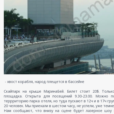
- хвост корабля, народ плещется в бассейне
Скайпарк на крыше МаринаБей. Билет стоит 20$. Тольк
площадка. Открыта для посещений 9.30-23.00. Можно п
террриторию парка отеля, но туда пускают в 12ч и в 17ч гру
20 человек. Мы приехали в шестом часу, не успели, уже темне
Нам сообщают, что внизу на сцене будет лазерное шоу в