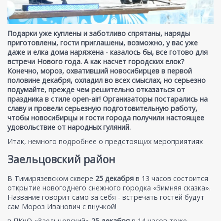
Подарки уже куплены и заботливо спрятаны, наряды
приготовлены, гости приглашены, возможно, у вас уже
даже и елка дома наряжена - казалось бы, все готово для
встречи Нового года. А как насчет городских елок?
Конечно, мороз, охвативший новосибирцев в первой
половине декабря, охладил во всех смыслах, но серьезно
подумайте, прежде чем решительно отказаться от
праздника в стиле open-air! Организаторы постарались на
славу и провели серьезную подготовительную работу,
чтобы новосибирцы и гости города получили настоящее
удовольствие от народных гуляний.
Итак, немного подробнее о предстоящих мероприятиях
Заельцовский район
В Тимирязевском сквере
25 декабря
в 13 часов состоится
открытие новогоднего снежного городка «Зимняя сказка».
Название говорит само за себя - встречать гостей будут
сам Мороз Иванович с внучкой!
в ПКиО «Заельцовский»
25 декабря
в 14 часов тоже