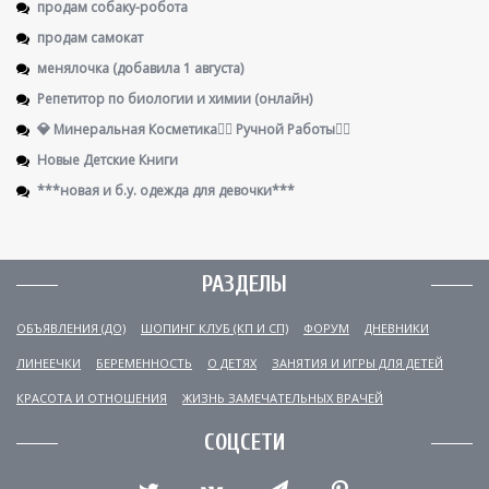
продам собаку-робота
продам самокат
менялочка (добавила 1 августа)
Репетитор по биологии и химии (онлайн)
💎 Минеральная Косметика🖐🏻 Ручной Работы👌🏻
Новые Детские Книги
***новая и б.у. одежда для девочки***
РАЗДЕЛЫ
ОБЪЯВЛЕНИЯ (ДО)
ШОПИНГ КЛУБ (КП И СП)
ФОРУМ
ДНЕВНИКИ
ЛИНЕЕЧКИ
БЕРЕМЕННОСТЬ
О ДЕТЯХ
ЗАНЯТИЯ И ИГРЫ ДЛЯ ДЕТЕЙ
КРАСОТА И ОТНОШЕНИЯ
ЖИЗНЬ ЗАМЕЧАТЕЛЬНЫХ ВРАЧЕЙ
СОЦСЕТИ