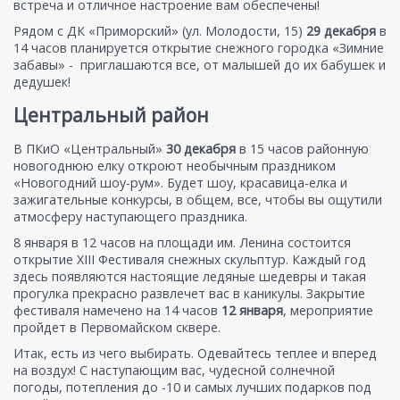
встреча и отличное настроение вам обеспечены!
Рядом с ДК «Приморский» (ул. Молодости, 15)
29 декабря
в
14 часов планируется открытие снежного городка «Зимние
забавы» - приглашаются все, от малышей до их бабушек и
дедушек!
Центральный район
В ПКиО «Центральный»
30 декабря
в 15 часов районную
новогоднюю елку откроют необычным праздником
«Новогодний шоу-рум». Будет шоу, красавица-елка и
зажигательные конкурсы, в общем, все, чтобы вы ощутили
атмосферу наступающего праздника.
8 января в 12 часов на площади им. Ленина состоится
открытие ХIII Фестиваля снежных скульптур. Каждый год
здесь появляются настоящие ледяные шедевры и такая
прогулка прекрасно развлечет вас в каникулы. Закрытие
фестиваля намечено на 14 часов
12 января
, мероприятие
пройдет в Первомайском сквере.
Итак, есть из чего выбирать. Одевайтесь теплее и вперед
на воздух! С наступающим вас, чудесной солнечной
погоды, потепления до -10 и самых лучших подарков под