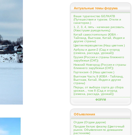
Актуальные темы форума
Ваше турагенство БЕЛКАТВ
(Путешествия и туризм. Отели и
санатории.)
1, 2, 3, 4, пять - начинаю рисовать.
(Хвастушки рукодельниц)
Китай самостоятельно (ЮВА -
Тайланд, Вьетнам, Китай, Индия и
другие страны)
Цветик-первоцветик (Наш цветник )
Арбузы и дыни-2 (Сад и огород
(семена, рассада, урожай))
Грузия (Россия и страны ближнего
зарубежья (СНГ))
Нижний Новгород (Россия и страны
ближнего зарубежья (СНГ))
Гортензия -3 (Наш цветник )
Вьетнам Часть 9 (ЮВА - Тайланд,
Вьетнам, Китай, Индия и другие
страны)
Перцы, от выбора сорта до сбора
урожая... том 8 (Сад и огород
(семена, рассада, урожай))
ФОРУМ
Объявления
Отдам (Отдам даром)
Продам белую фиалку (Цветочный
рынок. Объявления по домашним
растениям)