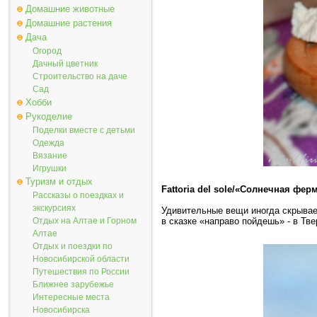
Домашние животные
Домашние растения
Дача
Огород
Дачный цветник
Строительство на даче
Сад
Хобби
Рукоделие
Поделки вместе с детьми
Одежда
Вязание
Игрушки
Туризм и отдых
Fattoria del sole/«Солнечная фер
Рассказы о поездках и
экскурсиях
Удивительные вещи иногда скрывает
в сказке «направо пойдешь» - в Тв
Отдых на Алтае и Горном
Алтае
Отдых и поездки по
Новосибирской области
Путешествия по России
Ближнее зарубежье
Интересные места
Новосибирска