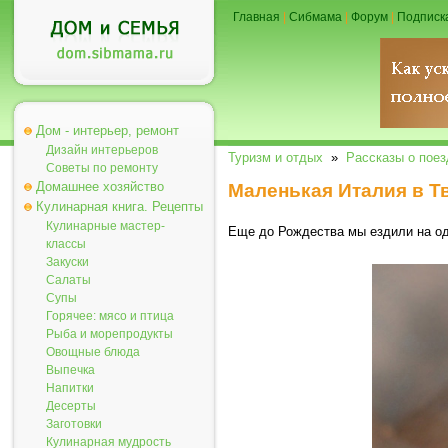
Главная
|
Сибмама
|
Форум
|
Подписк
Дом - интерьер, ремонт
Дизайн интерьеров
Туризм и отдых
»
Рассказы о поез
Советы по ремонту
Домашнее хозяйство
Маленькая Италия в Т
Кулинарная книга. Рецепты
Кулинарные мастер-
Еще до Рождества мы ездили на од
классы
Закуски
Салаты
Супы
Горячее: мясо и птица
Рыба и морепродукты
Овощные блюда
Выпечка
Напитки
Десерты
Заготовки
Кулинарная мудрость