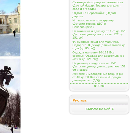
Саженцы ч/смородины, жимолость
(Дачный базар. Товары для дачи,
сада и огорода)
Отдам на Первомайке (Отдам
даром)
Игрушки, пазлы, конструктор
(Детские товары (ДО) в
Новосибирске)
На мальчика и девочку от 122 до 151
(Детская одежда на рост от 122 до
151 см)
Фирменные вещи для Мальчика.
Недорого! (Одежда для малышей до
года (до 85 см))
Одежда мальчику 86-122 Все
сезоны! (Одежда для дошкольников
(от 86 до 121 см))
На девочку - подростка от 152
(Детская одежда для подростков 152
см и выше)
Женские и молодежные вещи р-ры
от 40 до 50 Все сезоны! (Одежда
для взрослых (ДО))
ФОРУМ
Реклама
РЕКЛАМА НА САЙТЕ