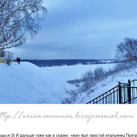
ся.))) И дальше тоже как в сказке: «жил был простой итальянец Пьетр