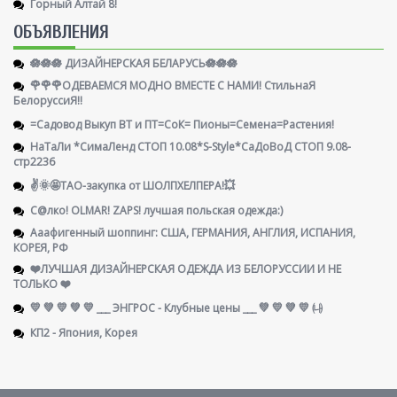
Горный Алтай 8!
ОБЪЯВЛЕНИЯ
🪷🪷🪷 ДИЗАЙНЕРСКАЯ БЕЛАРУСЬ🪷🪷🪷
🌹🌹🌹ОДЕВАЕМСЯ МОДНО ВМЕСТЕ С НАМИ! СтильнаЯ
БелоруссиЯ‼
=Садовод Выкуп ВТ и ПТ=СоК= Пионы=Семена=Растения!
НаТаЛи *СимаЛенд СТОП 10.08*S-Style*СаДоВоД СТОП 9.08-
стр2236
✌️🌞🤩ТАО-закупка от ШОЛПХЕЛПЕРА!💥
С@лко! OLMAR! ZAPS! лучшая польская одежда:)
Ааафигенный шоппинг: США, ГЕРМАНИЯ, АНГЛИЯ, ИСПАНИЯ,
КОРЕЯ, РФ
❤️ЛУЧШАЯ ДИЗАЙНЕРСКАЯ ОДЕЖДА ИЗ БЕЛОРУССИИ И НЕ
ТОЛЬКО ❤️
💛 💚 💛 💚 💛 ___ ЭНГРОС - Клубные цены ___ 💚 💛 💚 💛 ㈏
КП2 - Япония, Корея