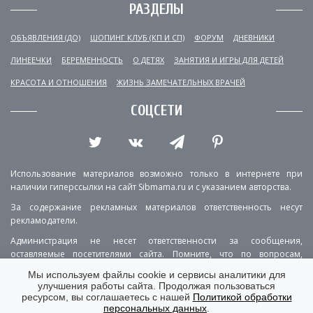
РАЗДЕЛЫ
ОБЪЯВЛЕНИЯ (ДО)
ШОПИНГ КЛУБ (КП И СП)
ФОРУМ
ДНЕВНИКИ
ЛИНЕЕЧКИ
БЕРЕМЕННОСТЬ
О ДЕТЯХ
ЗАНЯТИЯ И ИГРЫ ДЛЯ ДЕТЕЙ
КРАСОТА И ОТНОШЕНИЯ
ЖИЗНЬ ЗАМЕЧАТЕЛЬНЫХ ВРАЧЕЙ
СОЦСЕТИ
Использование материалов возможно только в интернете при
наличии гиперссылки на сайт Sibmama.ru и с указанием авторства.
За содержание рекламных материалов ответственность несут
рекламодатели.
Администрация не несет ответственности за сообщения,
оставляемые посетителями сайта. Помните, что по вопросам,
касающимся здоровья, необходимо консультироваться с врачом.
Мы используем файлы cookie и сервисы аналитики для
улучшения работы сайта. Продолжая пользоваться
РЕКЛАМА
О ПРОЕКТЕ
КОНТАКТЫ
ресурсом, вы соглашаетесь с нашей
Политикой обработки
персональных данных
.
ПОЛИТИКА КОНФИДЕНЦИАЛЬНОСТИ