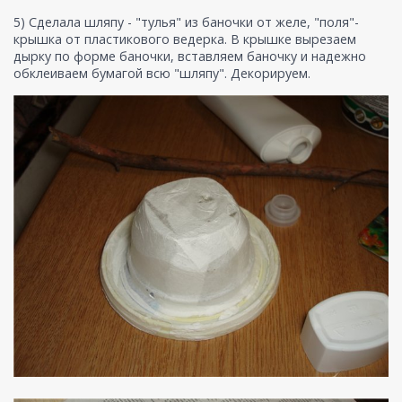
5) Сделала шляпу - "тулья" из баночки от желе, "поля"-
крышка от пластикового ведерка. В крышке вырезаем
дырку по форме баночки, вставляем баночку и надежно
обклеиваем бумагой всю "шляпу". Декорируем.