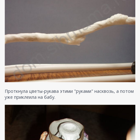
Проткнула цветы-рукава этими "руками" насквозь, а потом
уже приклеила на бабу.