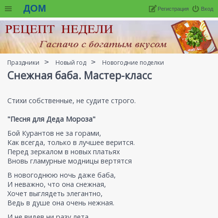
ДОМ
Регистрация
Вход
Праздники
Новый год
Новогодние поделки
Снежная баба. Мастер-класс
Стихи собственные, не судите строго.
"Песня для Деда Мороза"
Бой Курантов не за горами,
Как всегда, только в лучшее верится.
Перед зеркалом в новых платьях
Вновь гламурные модницы вертятся
В новогоднюю ночь даже баба,
И неважно, что она снежная,
Хочет выглядеть элегантно,
Ведь в душе она очень нежная.
И не видев ни разу лета,