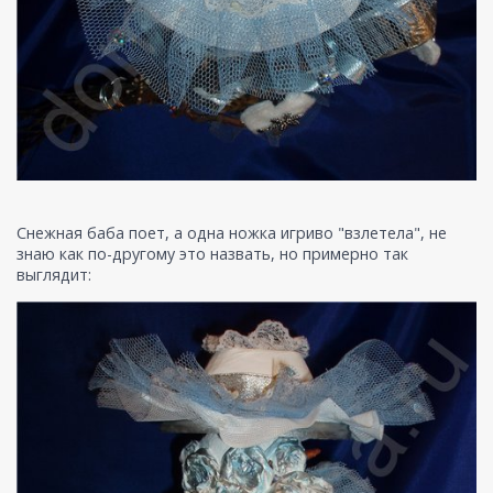
Снежная баба поет, а одна ножка игриво "взлетела", не
знаю как по-другому это назвать, но примерно так
выглядит: