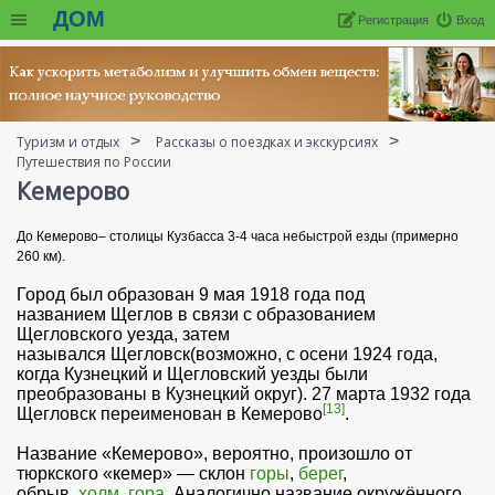
ДОМ
Регистрация
Вход
Туризм и отдых
Рассказы о поездках и экскурсиях
Путешествия по России
Кемерово
До Кемерово– столицы Кузбасса 3-4 часа небыстрой езды (примерно
260 км).
Город был образован 9 мая 1918 года под
названием Щеглов в связи с образованием
Щегловского уезда, затем
назывался Щегловск(возможно, с осени 1924 года,
когда Кузнецкий и Щегловский уезды были
преобразованы в Кузнецкий округ). 27 марта 1932 года
[13]
Щегловск переименован в Кемерово
.
Название «Кемерово», вероятно, произошло от
тюркского «кемер» — склон
горы
,
берег
,
обрыв,
холм
,
гора
. Аналогично название окружённого