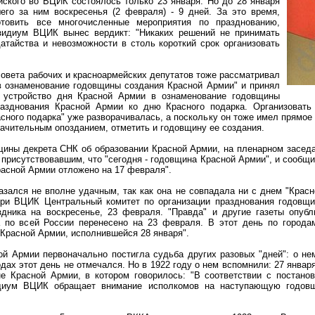
ского во ВЦИК состоялось только 23 января. Но до 28 января
его за ним воскресенья (2 февраля) - 9 дней. За это время,
отовить все многочисленные мероприятия по празднованию,
зидиум ВЦИК вынес вердикт: "Никаких решений не принимать
атайства и невозможности в столь короткий срок организовать
совета рабочих и красноармейских депутатов тоже рассматривал
в ознаменование годовщины создания Красной Армии" и принял
 устройство дня Красной Армии в ознаменование годовщины
разднования Красной Армии ко дню Красного подарка. Организовать 
асного подарка" уже разворачивалась, а поскольку он тоже имел прямо
значительным опозданием, отметить и годовщину ее создания.
вщины декрета СНК об образовании Красной Армии, на пленарном засед
присутствовавшим, что "сегодня - годовщина Красной Армии", и сообщил
асной Армии отложено на 17 февраля".
зался не вполне удачным, так как она не совпадала ни с днем "Красно
при ВЦИК Центральный комитет по организации празднования годовщ
здника на воскресенье, 23 февраля. "Правда" и другие газеты опу
а по всей России перенесено на 23 февраля. В этот день по города
Красной Армии, исполнившейся 28 января".
й Армии первоначально постигла судьба других разовых "дней": о не
годах этот день не отмечался. Но в 1922 году о нем вспомнили: 27 янва
 Красной Армии, в котором говорилось: "В соответствии с постано
диум ВЦИК обращает внимание исполкомов на наступающую годовщ