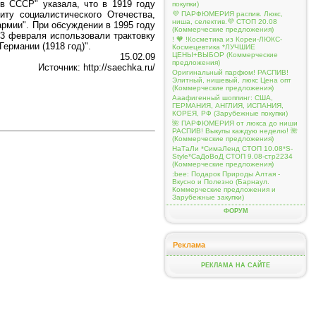
в СССР" указала, что в 1919 году
покупки)
ту социалистического Отечества,
💜 ПАРФЮМЕРИЯ распив. Люкс,
ниша, селектив.💜 СТОП 20.08
рмии". При обсуждении в 1995 году
(Коммерческие предложения)
23 февраля использовали трактовку
! 🧡 !Косметика из Кореи-ЛЮКС-
ермании (1918 год)".
Космецевтика *ЛУЧШИЕ
ЦЕНЫ+ВЫБОР (Коммерческие
15.02.09
предложения)
Источник:
http://saechka.ru/
Оригинальный парфюм! РАСПИВ!
Элитный, нишевый, люкс Цена опт
(Коммерческие предложения)
Ааафигенный шоппинг: США,
ГЕРМАНИЯ, АНГЛИЯ, ИСПАНИЯ,
КОРЕЯ, РФ (Зарубежные покупки)
🌺 ПАРФЮМЕРИЯ от люкса до ниши
РАСПИВ! Выкупы каждую неделю! 🌺
(Коммерческие предложения)
НаТаЛи *СимаЛенд СТОП 10.08*S-
Style*СаДоВоД СТОП 9.08-стр2234
(Коммерческие предложения)
:bee: Подарок Природы Алтая -
Вкусно и Полезно (Барнаул.
Коммерческие предложения и
Зарубежные закупки)
ФОРУМ
Реклама
РЕКЛАМА НА САЙТЕ