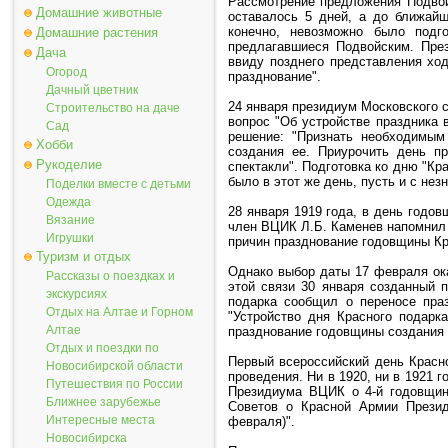
Рассмотрение предложения Подвой
Домашние животные
оставалось 5 дней, а до ближайш
конечно, невозможно было подг
Домашние растения
предлагавшиеся Подвойским. Пре
Дача
ввиду позднего представления ход
Огород
празднование".
Дачный цветник
24 января президиум Московского 
Строительство на даче
вопрос "Об устройстве праздника 
Сад
решение: "Признать необходимым
Хобби
создания ее. Приурочить день п
Рукоделие
спектакли". Подготовка ко дню "Кр
было в этот же день, пусть и с не
Поделки вместе с детьми
Одежда
28 января 1919 года, в день годо
Вязание
член ВЦИК Л.Б. Каменев напомнил 
Игрушки
причин празднование годовщины Кр
Туризм и отдых
Однако выбор даты 17 февраля ока
Рассказы о поездках и
этой связи 30 января созданный 
экскурсиях
подарка сообщил о переносе пра
Отдых на Алтае и Горном
"Устройство дня Красного подарк
Алтае
празднование годовщины создания 
Отдых и поездки по
Первый всероссийский день Красно
Новосибирской области
проведения. Ни в 1920, ни в 1921 
Путешествия по России
Президиума ВЦИК о 4-й годовщине
Ближнее зарубежье
Советов о Красной Армии Прези
Интересные места
февраля)".
Новосибирска