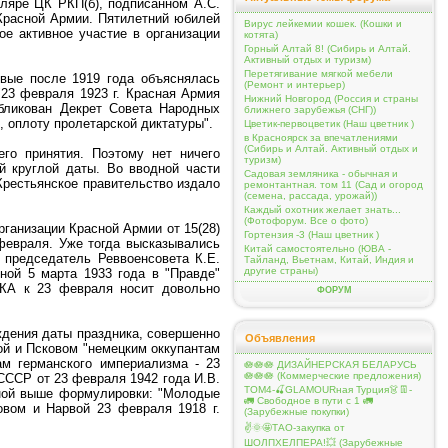
ляре ЦК РКП(б), подписанном А.С.
Красной Армии. Пятилетний юбилей
Вирус лейкемии кошек. (Кошки и
е активное участие в организации
котята)
Горный Алтай 8! (Сибирь и Алтай.
Активный отдых и туризм)
Перетягивание мягкой мебели
рвые после 1919 года объяснялась
(Ремонт и интерьер)
23 февраля 1923 г. Красная Армия
Нижний Новгород (Россия и страны
убликован Декрет Совета Народных
ближнего зарубежья (СНГ))
, оплоту пролетарской диктатуры".
Цветик-первоцветик (Наш цветник )
в Красноярск за впечатлениями
(Сибирь и Алтай. Активный отдых и
его принятия. Поэтому нет ничего
туризм)
й круглой даты. Во вводной части
Садовая земляника - обычная и
Крестьянское правительство издало
ремонтантная. том 11 (Сад и огород
(семена, рассада, урожай))
Каждый охотник желает знать...
(Фотофорум. Все о фото)
ганизации Красной Армии от 15(28)
Гортензия -3 (Наш цветник )
 февраля. Уже тогда высказывались
Китай самостоятельно (ЮВА -
 председатель Реввоенсовета К.Е.
Тайланд, Вьетнам, Китай, Индия и
другие страны)
ной 5 марта 1933 года в "Правде"
ККА к 23 февраля носит довольно
ФОРУМ
ждения даты праздника, совершенно
Объявления
вой и Псковом "немецким оккупантам
м германского империализма - 23
🪷🪷🪷 ДИЗАЙНЕРСКАЯ БЕЛАРУСЬ
🪷🪷🪷 (Коммерческие предложения)
СССР от 23 февраля 1942 года И.В.
ТОМ4-🍒GLAMOURная Турция👗👖-
нной выше формулировки: "Молодые
🚛 Свободное в пути с 1 🚛
овом и Нарвой 23 февраля 1918 г.
(Зарубежные покупки)
✌️🌞🤩ТАО-закупка от
ШОЛПХЕЛПЕРА!💥 (Зарубежные