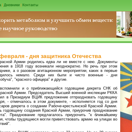
а
|
Дневники
|
Контакты
февраля - дня защитника Отечества
Красной Армии родились едва ли не вместе с нею. Документы
рения в 1918 году возникали неоднократно. Но речь при этом
днике, а о разовом агитационном мероприятии, каких в первые
одилось немало. Среди них были и чисто военные - дни
обуча", "красного офицера" и другие.
 вспомнили и о приближающейся годовщине декрета СНК об
 Красной Армии. Председатель Высшей военной инспекции РККА
авил в Президиум ВЦИК предложение отпраздновать годовщину
ря, - отмечалось в этом документе, - исполняется год со дня
аров декрета о создании Рабоче-крестьянской Красной Армии.
ь годовщину создания Красной Армии, приурочив празднование
та". Празднование предлагалось приурочить "к ближайшему
ря, чтобы трудящиеся могли приветствовать армию на улицах во
твий".