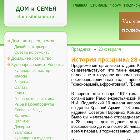
Главная
|
Сибмама
|
Форум
|
Подписк
Дом - интерьер, ремонт
Дизайн интерьеров
Праздники
»
23 февраля
Советы по ремонту
Домашнее хозяйство
История праздника 23 
Кулинарная книга. Рецепты
Предложения организовать день 
свидетельствуют, что такие наме
Кулинарные мастер-
велась не о государственном праз
классы
послереволюционные годы пров
Закуски
"красноармейца-фронтовика", "Всев
Салаты
Супы
В первые дни января 1919 года
организации Рабоче-крестьянской
Горячее: мясо и птица
Н.И. Подвойский 10 января напр
Рыба и морепродукты
создания Красной Армии. "28 янва
Овощные блюда
издания Советом Народных Комисс
Выпечка
Было бы желательно отпраздноват
Напитки
к 28 января, дню издания декре
воскресенью до или после 28 янва
Десерты
время парада и торжественных шес
Заготовки
Кулинарная мудрость