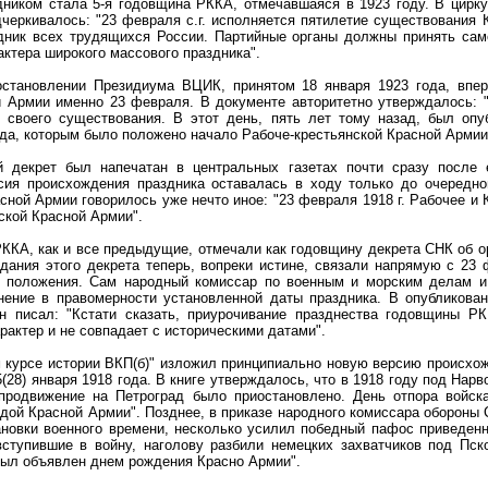
ником стала 5-я годовщина РККА, отмечавшаяся в 1923 году. В цирку
черкивалось: "23 февраля с.г. исполняется пятилетие существования 
дник всех трудящихся России. Партийные органы должны принять само
актера широкого массового праздника".
остановлении Президиума ВЦИК, принятом 18 января 1923 года, впе
й Армии именно 23 февраля. В документе авторитетно утверждалось: "
 своего существования. В этот день, пять лет тому назад, был оп
ода, которым было положено начало Рабоче-крестьянской Красной Армии
й декрет был напечатан в центральных газетах почти сразу после 
рсия происхождения праздника оставалась в ходу только до очередно
сной Армии говорилось уже нечто иное: "23 февраля 1918 г. Рабочее и 
ской Красной Армии".
РККА, как и все предыдущие, отмечали как годовщину декрета СНК об ор
здания этого декрета теперь, вопреки истине, связали напрямую с 23
о положения. Сам народный комиссар по военным и морским делам и
ение в правомерности установленной даты праздника. В опубликован
он писал: "Кстати сказать, приурочивание празднества годовщины Р
актер и не совпадает с историческими датами".
ом курсе истории ВКП(б)" изложил принципиально новую версию происхо
(28) января 1918 года. В книге утверждалось, что в 1918 году под Нар
продвижение на Петроград было приостановлено. День отпора войска
ой Красной Армии". Позднее, в приказе народного комиссара обороны 
ановки военного времени, несколько усилил победный пафос приведе
ступившие в войну, наголову разбили немецких захватчиков под Пск
был объявлен днем рождения Красно Армии".