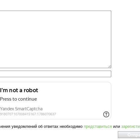
чения уведомлений об ответах необходимо
представиться
или
зарегист