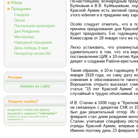
По-настоящему всенародным празд
Юмор
Бубновым и В.В. Куйбышевым, под
Праздники
Красной Армии есть великий праз
Свадьба
этого юбилея и в придании ему хар
Пасха
Особо следует отметить, что в п
Пасхальная кулинария
причина празднования дня Красно
Дни Рождения
будет праздновать 5-ю годовщину
Масленица
Комиссаров от 28 января того же г
Народные праздники
Легко установить, что упомянуты
День победы 9 мая
удивительного в том, что эта ве
Генератор песен ИИ
постановления ЦИК к 10-летию Кра
декрет о создании Рабоче-крестьян
Таким образом, и 10-ю годовщину 
января 1918 года, но саму дату и
Реклама
сомнения в обоснованности таког
Ворошилов открыто высказал сомн
РЕКЛАМА НА САЙТЕ
статье "15 лет Красной Армии" 
случайный и трудно объяснимый хар
Увидели ошибку?
И.В. Сталин в 1938 году в "Кратк
не связанную с декретом СНК от 15
выделите слово или фразу
был дан решительный отпор. Их 
мышкой и нажмите
"ctrl+enter"
февраля стал днем рождения молод
ошибки в отзывах пользователей не
исправляются
Сталин, учитывая специфику обст
отряды Красной Армии, впервые в
Именно поэтому день 23 февраля 