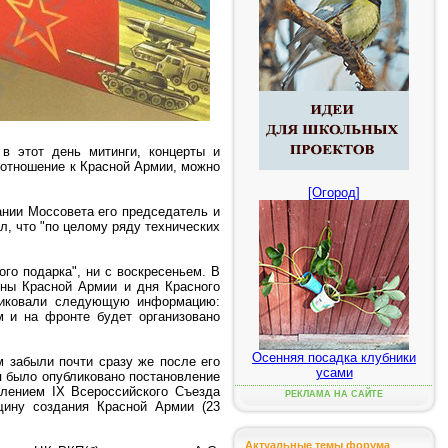
в этот день митинги, концерты и
е отношение к Красной Армии, можно
[Огород]
ании Моссовета его председатель и
, что "по целому ряду технических
го подарка", ни с воскресеньем. В
ины Красной Армии и дня Красного
бликовали следующую информацию:
м и на фронте будет организовано
Осенняя посадка клубники
м забыли почти сразу же после его
усами
ря было опубликовано постановление
влением IX Всероссийского Съезда
РЕКЛАМА НА САЙТЕ
ину создания Красной Армии (23
Актуальные темы форума